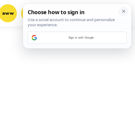
aww
vrh!
woot?!
Sign in with Google