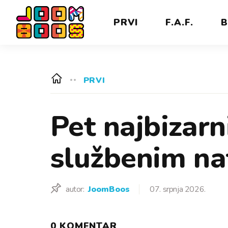
PRVI
F.A.F.
B
PRVI
Pet najbizarn
službenim na
autor:
JoomBoos
07. srpnja 2026.
0 KOMENTAR