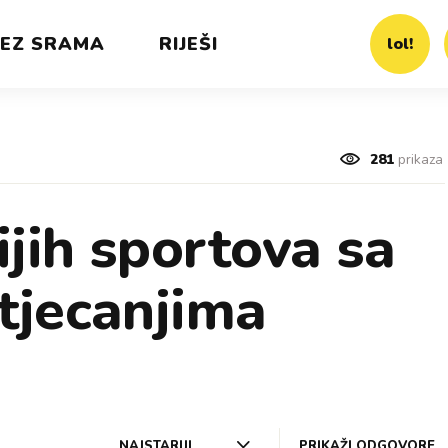
EZ SRAMA
RIJEŠI
lol!
281
prikaza
ijih sportova sa
tjecanjima
NAJSTARIJI
PRIKAŽI ODGOVORE