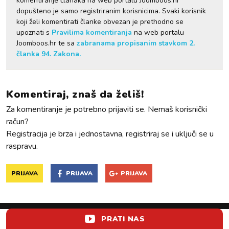
komentiranje članaka na web portalu Joomboos.hr
dopušteno je samo registriranim korisnicima. Svaki korisnik
koji želi komentirati članke obvezan je prethodno se
upoznati s
Pravilima komentiranja
na web portalu
Joomboos.hr te sa
zabranama propisanim stavkom 2.
članka 94. Zakona.
Komentiraj, znaš da želiš!
Za komentiranje je potrebno prijaviti se. Nemaš korisnički
račun?
Registracija je brza i jednostavna, registriraj se i uključi se u
raspravu.
PRIJAVA
PRIJAVA
PRIJAVA
PRATI NAS