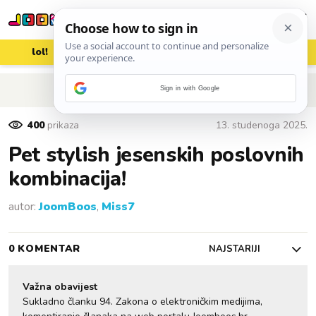
lol!
aww
vrh!
woot?!
POVRATAK NA ČLANAK
Sign in with Google
400
prikaza
13. studenoga 2025.
Pet stylish jesenskih poslovnih
kombinacija!
autor:
JoomBoos
,
Miss7
0 KOMENTAR
NAJSTARIJI
Važna obavijest
Sukladno članku 94. Zakona o elektroničkim medijima,