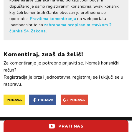
komentiranje članaka na web portalu Joomboos.hr
dopušteno je samo registriranim korisnicima. Svaki korisnik
koji želi komentirati članke obvezan je prethodno se
upoznati s
Pravilima komentiranja
na web portalu
Joomboos.hr te sa
zabranama propisanim stavkom 2.
članka 94. Zakona.
Komentiraj, znaš da želiš!
Za komentiranje je potrebno prijaviti se. Nemaš korisnički
račun?
Registracija je brza i jednostavna, registriraj se i uključi se u
raspravu.
PRIJAVA
PRIJAVA
PRIJAVA
PRATI NAS