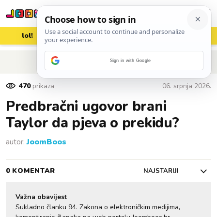
lol!
aww
vrh!
woot?!
POVRATAK NA ČLANAK
Sign in with Google
470
prikaza
06. srpnja 2026.
Predbračni ugovor brani
Taylor da pjeva o prekidu?
autor:
JoomBoos
0 KOMENTAR
NAJSTARIJI
Važna obavijest
Sukladno članku 94. Zakona o elektroničkim medijima,