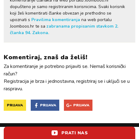
komentiranje članaka na web portalu Joomboos.hr
dopušteno je samo registriranim korisnicima. Svaki korisnik
koji želi komentirati članke obvezan je prethodno se
upoznati s
Pravilima komentiranja
na web portalu
Joomboos.hr te sa
zabranama propisanim stavkom 2.
članka 94. Zakona.
Komentiraj, znaš da želiš!
Za komentiranje je potrebno prijaviti se. Nemaš korisnički
račun?
Registracija je brza i jednostavna, registriraj se i uključi se u
raspravu.
PRIJAVA
PRIJAVA
PRIJAVA
PRATI NAS