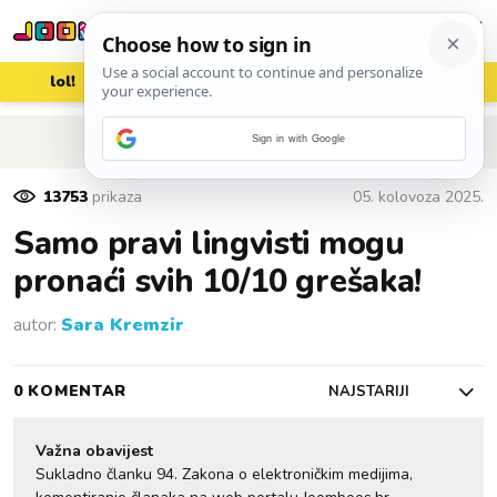
lol!
aww
vrh!
woot?!
POVRATAK NA ČLANAK
Sign in with Google
13753
prikaza
05. kolovoza 2025.
Samo pravi lingvisti mogu
pronaći svih 10/10 grešaka!
autor:
Sara Kremzir
0 KOMENTAR
NAJSTARIJI
Važna obavijest
Sukladno članku 94. Zakona o elektroničkim medijima,