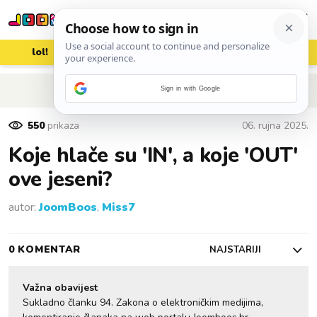
lol!
aww
vrh!
woot?!
POVRATAK NA ČLANAK
Sign in with Google
550
prikaza
06. rujna 2025.
Koje hlače su 'IN', a koje 'OUT'
ove jeseni?
autor:
JoomBoos
,
Miss7
0 KOMENTAR
NAJSTARIJI
Važna obavijest
Sukladno članku 94. Zakona o elektroničkim medijima,