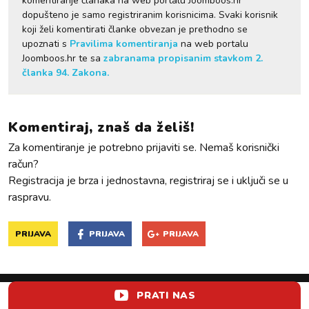
komentiranje članaka na web portalu Joomboos.hr
dopušteno je samo registriranim korisnicima. Svaki korisnik
koji želi komentirati članke obvezan je prethodno se
upoznati s
Pravilima komentiranja
na web portalu
Joomboos.hr te sa
zabranama propisanim stavkom 2.
članka 94. Zakona.
Komentiraj, znaš da želiš!
Za komentiranje je potrebno prijaviti se. Nemaš korisnički
račun?
Registracija je brza i jednostavna, registriraj se i uključi se u
raspravu.
PRIJAVA
PRIJAVA
PRIJAVA
PRATI NAS