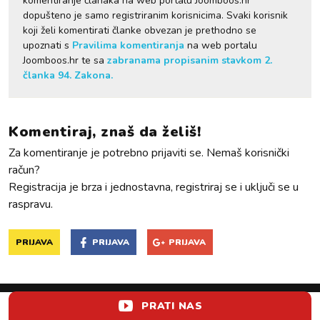
komentiranje članaka na web portalu Joomboos.hr
dopušteno je samo registriranim korisnicima. Svaki korisnik
koji želi komentirati članke obvezan je prethodno se
upoznati s
Pravilima komentiranja
na web portalu
Joomboos.hr te sa
zabranama propisanim stavkom 2.
članka 94. Zakona.
Komentiraj, znaš da želiš!
Za komentiranje je potrebno prijaviti se. Nemaš korisnički
račun?
Registracija je brza i jednostavna, registriraj se i uključi se u
raspravu.
PRIJAVA
PRIJAVA
PRIJAVA
PRATI NAS