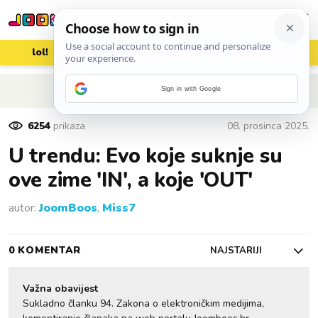
lol!
aww
vrh!
woot?!
POVRATAK NA ČLANAK
Sign in with Google
6254
prikaza
08. prosinca 2025.
U trendu: Evo koje suknje su
ove zime 'IN', a koje 'OUT'
autor:
JoomBoos
,
Miss7
0 KOMENTAR
NAJSTARIJI
Važna obavijest
Sukladno članku 94. Zakona o elektroničkim medijima,