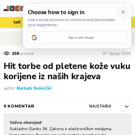
lol!
aww
vrh!
woot?!
POVRATAK NA ČLANAK
Sign in with Google
156
prikaza
07. lipnja 2026.
Hit torbe od pletene kože vuku
korijene iz naših krajeva
autor:
Natali Smirčić
0 KOMENTAR
NAJSTARIJI
Važna obavijest
Sukladno članku 94. Zakona o elektroničkim medijima,