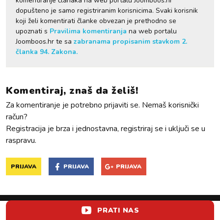
komentiranje članaka na web portalu Joomboos.hr
dopušteno je samo registriranim korisnicima. Svaki korisnik
koji želi komentirati članke obvezan je prethodno se
upoznati s
Pravilima komentiranja
na web portalu
Joomboos.hr te sa
zabranama propisanim stavkom 2.
članka 94. Zakona.
Komentiraj, znaš da želiš!
Za komentiranje je potrebno prijaviti se. Nemaš korisnički
račun?
Registracija je brza i jednostavna, registriraj se i uključi se u
raspravu.
PRIJAVA
PRIJAVA
PRIJAVA
PRATI NAS