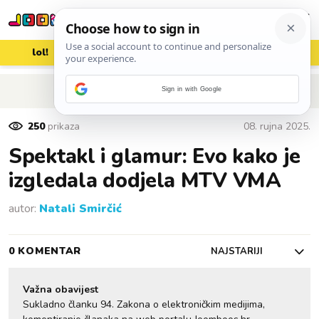
lol!
aww
vrh!
woot?!
POVRATAK NA ČLANAK
Sign in with Google
250
prikaza
08. rujna 2025.
Spektakl i glamur: Evo kako je
izgledala dodjela MTV VMA
autor:
Natali Smirčić
0 KOMENTAR
NAJSTARIJI
Važna obavijest
Sukladno članku 94. Zakona o elektroničkim medijima,