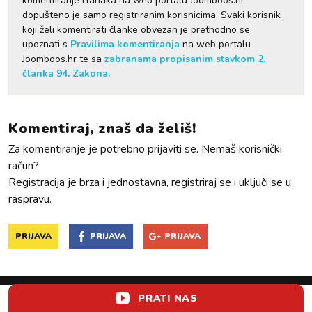
komentiranje članaka na web portalu Joomboos.hr
dopušteno je samo registriranim korisnicima. Svaki korisnik
koji želi komentirati članke obvezan je prethodno se
upoznati s
Pravilima komentiranja
na web portalu
Joomboos.hr te sa
zabranama propisanim stavkom 2.
članka 94. Zakona.
Komentiraj, znaš da želiš!
Za komentiranje je potrebno prijaviti se. Nemaš korisnički
račun?
Registracija je brza i jednostavna, registriraj se i uključi se u
raspravu.
PRIJAVA
PRIJAVA
PRIJAVA
PRATI NAS