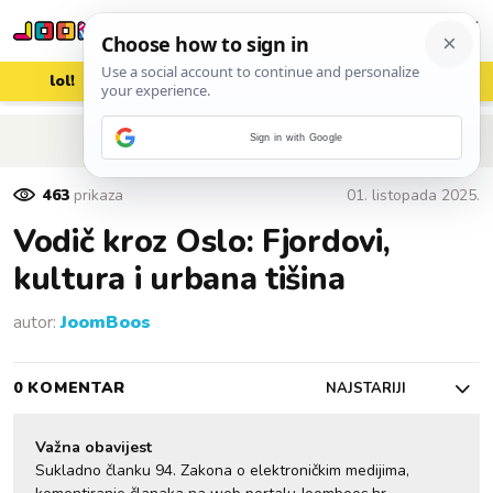
lol!
aww
vrh!
woot?!
POVRATAK NA ČLANAK
Sign in with Google
463
prikaza
01. listopada 2025.
Vodič kroz Oslo: Fjordovi,
kultura i urbana tišina
autor:
JoomBoos
0 KOMENTAR
NAJSTARIJI
Važna obavijest
Sukladno članku 94. Zakona o elektroničkim medijima,