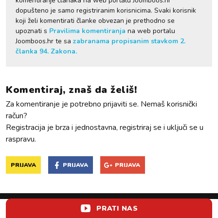
komentiranje članaka na web portalu Joomboos.hr
dopušteno je samo registriranim korisnicima. Svaki korisnik
koji želi komentirati članke obvezan je prethodno se
upoznati s
Pravilima komentiranja
na web portalu
Joomboos.hr te sa
zabranama propisanim stavkom 2.
članka 94. Zakona.
Komentiraj, znaš da želiš!
Za komentiranje je potrebno prijaviti se. Nemaš korisnički
račun?
Registracija je brza i jednostavna, registriraj se i uključi se u
raspravu.
PRIJAVA
PRIJAVA
PRIJAVA
PRATI NAS