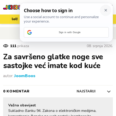
lol!
aww
vrh!
woot?!
POVRATAK NA ČLANAK
Sign in with Google
111
prikaza
08. srpnja 2026.
Za savršeno glatke noge sve
sastojke već imate kod kuće
autor:
JoomBoos
0 KOMENTAR
NAJSTARIJI
Važna obavijest
Sukladno članku 94. Zakona o elektroničkim medijima,