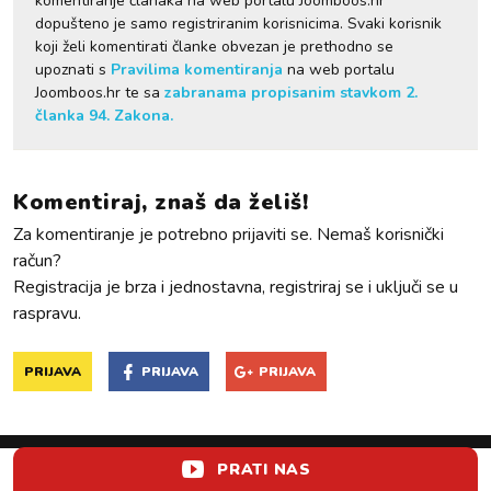
komentiranje članaka na web portalu Joomboos.hr
dopušteno je samo registriranim korisnicima. Svaki korisnik
koji želi komentirati članke obvezan je prethodno se
upoznati s
Pravilima komentiranja
na web portalu
Joomboos.hr te sa
zabranama propisanim stavkom 2.
članka 94. Zakona.
Komentiraj, znaš da želiš!
Za komentiranje je potrebno prijaviti se. Nemaš korisnički
račun?
Registracija je brza i jednostavna, registriraj se i uključi se u
raspravu.
PRIJAVA
PRIJAVA
PRIJAVA
PRATI NAS