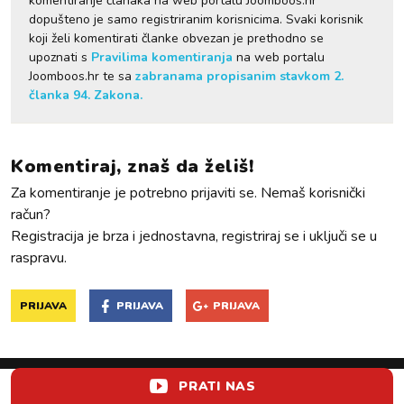
komentiranje članaka na web portalu Joomboos.hr
dopušteno je samo registriranim korisnicima. Svaki korisnik
koji želi komentirati članke obvezan je prethodno se
upoznati s
Pravilima komentiranja
na web portalu
Joomboos.hr te sa
zabranama propisanim stavkom 2.
članka 94. Zakona.
Komentiraj, znaš da želiš!
Za komentiranje je potrebno prijaviti se. Nemaš korisnički
račun?
Registracija je brza i jednostavna, registriraj se i uključi se u
raspravu.
PRIJAVA
PRIJAVA
PRIJAVA
PRATI NAS