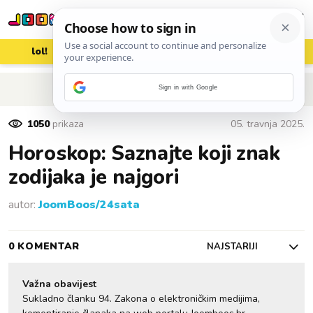
lol!
aww
vrh!
woot?!
POVRATAK NA ČLANAK
Sign in with Google
1050
prikaza
05. travnja 2025.
Horoskop: Saznajte koji znak
zodijaka je najgori
autor:
JoomBoos/24sata
0 KOMENTAR
NAJSTARIJI
Važna obavijest
Sukladno članku 94. Zakona o elektroničkim medijima,