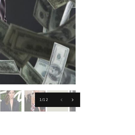
PIXSELL
1
/
12