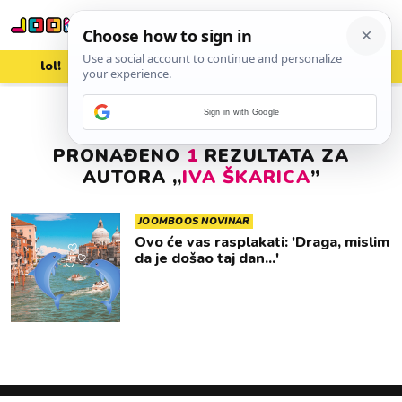
lol!
aww
vrh!
woot?!
Sign in with Google
PRONAĐENO
1
REZULTATA ZA
AUTORA „
IVA ŠKARICA
”
JOOMBOOS NOVINAR
Ovo će vas rasplakati: 'Draga, mislim
da je došao taj dan...'