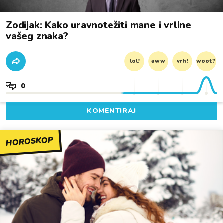
Zodijak: Kako uravnotežiti mane i vrline
vašeg znaka?
lol!
aww
vrh!
woot?!
0
KOMENTIRAJ
HOROSKOP