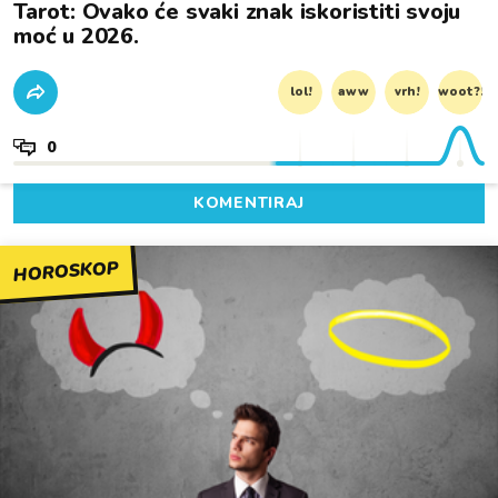
Tarot: Ovako će svaki znak iskoristiti svoju
moć u 2026.
lol!
aww
vrh!
woot?!
0
KOMENTIRAJ
HOROSKOP