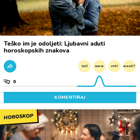
Teško im je odoljeti: Ljubavni aduti
horoskopskih znakova
lol!
aww
vrh!
woot?!
0
KOMENTIRAJ
HOROSKOP