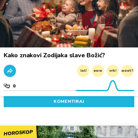
Kako znakovi Zodijaka slave Božić?
lol!
aww
vrh!
woot?!
0
KOMENTIRAJ
HOROSKOP