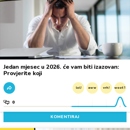
Jedan mjesec u 2026. će vam biti izazovan:
Provjerite koji
lol!
aww
vrh!
woot?!
0
KOMENTIRAJ