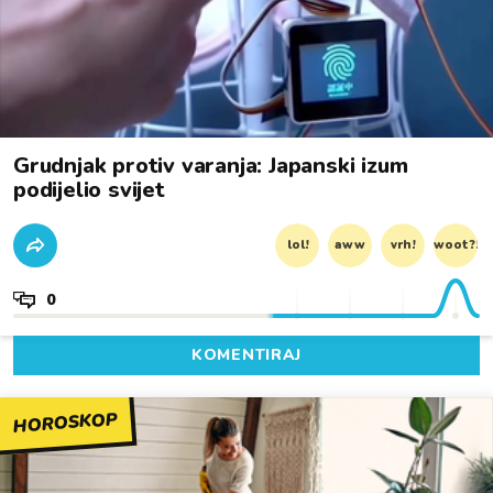
Grudnjak protiv varanja: Japanski izum
podijelio svijet
lol!
aww
vrh!
woot?!
0
KOMENTIRAJ
HOROSKOP