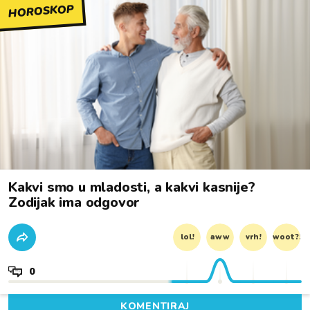
HOROSKOP
Kakvi smo u mladosti, a kakvi kasnije?
Zodijak ima odgovor
lol!
aww
vrh!
woot?!
0
KOMENTIRAJ