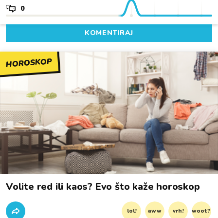
0
KOMENTIRAJ
HOROSKOP
Volite red ili kaos? Evo što kaže horoskop
lol!
aww
vrh!
woot?!