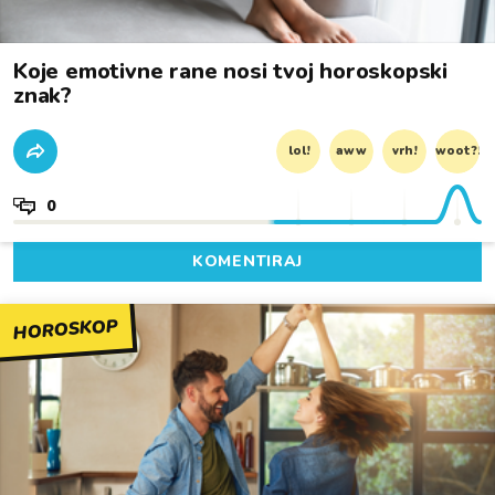
Koje emotivne rane nosi tvoj horoskopski
znak?
lol!
aww
vrh!
woot?!
0
KOMENTIRAJ
HOROSKOP