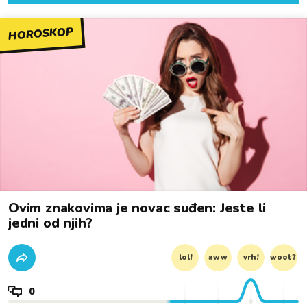
HOROSKOP
Ovim znakovima je novac suđen: Jeste li
jedni od njih?
lol!
aww
vrh!
woot?!
0