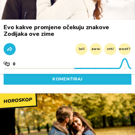
Evo kakve promjene očekuju znakove
Zodijaka ove zime
lol!
aww
vrh!
woot?!
0
KOMENTIRAJ
HOROSKOP