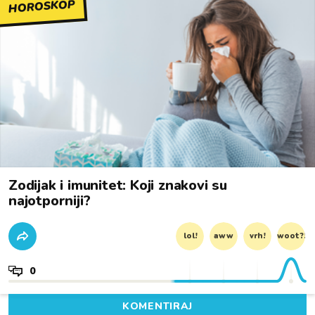
HOROSKOP
Zodijak i imunitet: Koji znakovi su
najotporniji?
lol!
aww
vrh!
woot?!
0
KOMENTIRAJ