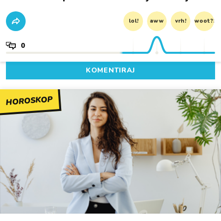
lol!
aww
vrh!
woot?!
0
KOMENTIRAJ
HOROSKOP