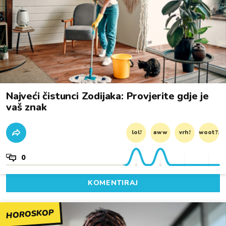
Najveći čistunci Zodijaka: Provjerite gdje je
vaš znak
lol!
aww
vrh!
woot?!
0
KOMENTIRAJ
HOROSKOP