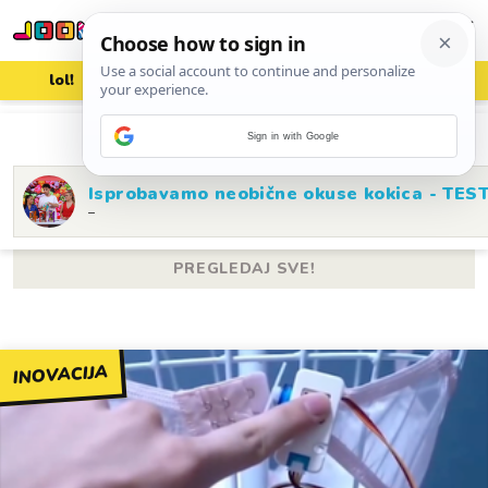
lol!
aww
vrh!
woot?!
SNIMI OVO
Sign in with Google
Isprobavamo neobične okuse kokica - TES
–
PREGLEDAJ SVE!
INOVACIJA