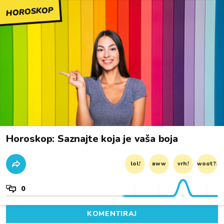
HOROSKOP
Horoskop: Saznajte koja je vaša boja
lol!
aww
vrh!
woot?!
0
KOMENTIRAJ