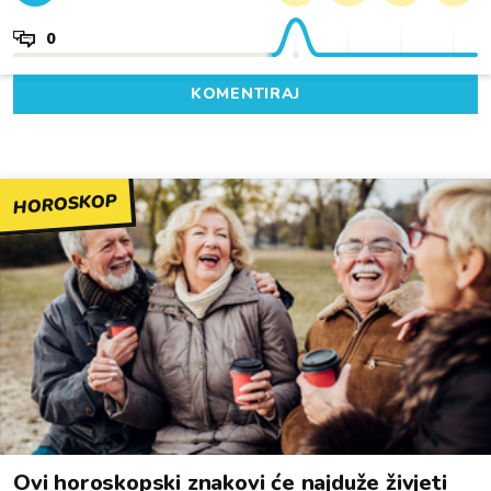
0
KOMENTIRAJ
HOROSKOP
Ovi horoskopski znakovi će najduže živjeti