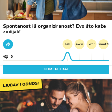
Spontanost ili organiziranost? Evo što kaže
zodijak!
lol!
aww
vrh!
woot?!
0
KOMENTIRAJ
LJUBAV I ODNOSI