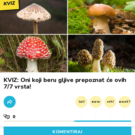
KVIZ
KVIZ: Oni koji beru gljive prepoznat će ovih
7/7 vrsta!
lol!
aww
vrh!
woot?!
0
KOMENTIRAJ