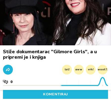
Stiže dokumentarac "Gilmore Girls", a u
pripremi je i knjiga
lol!
aww
vrh!
woot?!
0
KOMENTIRAJ