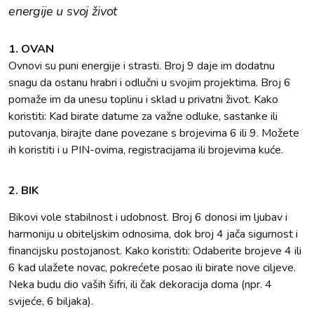
energije u svoj život
1. OVAN
Ovnovi su puni energije i strasti. Broj 9 daje im dodatnu
snagu da ostanu hrabri i odlučni u svojim projektima. Broj 6
pomaže im da unesu toplinu i sklad u privatni život. Kako
koristiti: Kad birate datume za važne odluke, sastanke ili
putovanja, birajte dane povezane s brojevima 6 ili 9. Možete
ih koristiti i u PIN-ovima, registracijama ili brojevima kuće.
2. BIK
Bikovi vole stabilnost i udobnost. Broj 6 donosi im ljubav i
harmoniju u obiteljskim odnosima, dok broj 4 jača sigurnost i
financijsku postojanost. Kako koristiti: Odaberite brojeve 4 ili
6 kad ulažete novac, pokrećete posao ili birate nove ciljeve.
Neka budu dio vaših šifri, ili čak dekoracija doma (npr. 4
svijeće, 6 biljaka).