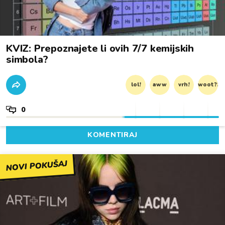
KVIZ: Prepoznajete li ovih 7/7 kemijskih
simbola?
lol!
aww
vrh!
woot?!
0
KOMENTIRAJ
NOVI POKUŠAJ