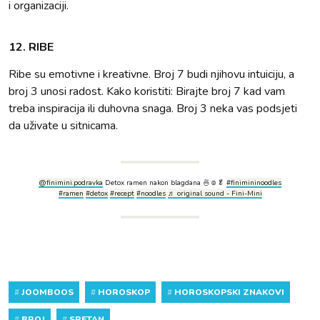
i organizaciji.
12. RIBE
Ribe su emotivne i kreativne. Broj 7 budi njihovu intuiciju, a
broj 3 unosi radost. Kako koristiti: Birajte broj 7 kad vam
treba inspiracija ili duhovna snaga. Broj 3 neka vas podsjeti
da uživate u sitnicama.
@finimini.podravka
Detox ramen nakon blagdana 🍜☺️🥬
#finimininoodles
#ramen
#detox
#recept
#noodles
♬ original sound - Fini-Mini
#
JOOMBOOS
#
HOROSKOP
#
HOROSKOPSKI ZNAKOVI
#
BROJ
#
SRETAN