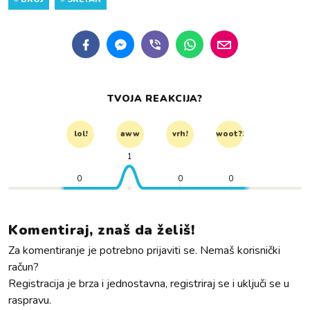
TVOJA REAKCIJA?
lol!
aww
vrh!
woot?!
1
0
0
0
Komentiraj, znaš da želiš!
Za komentiranje je potrebno prijaviti se. Nemaš korisnički
račun?
Registracija je brza i jednostavna, registriraj se i uključi se u
raspravu.