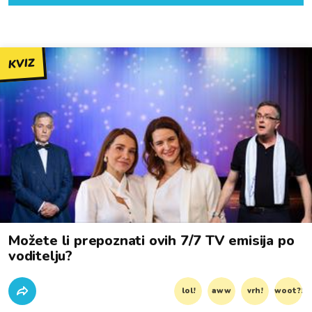
KVIZ
Možete li prepoznati ovih 7/7 TV emisija po
voditelju?
lol!
aww
vrh!
woot?!