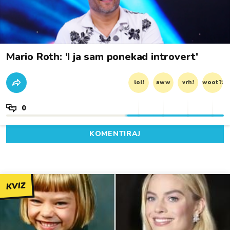
Mario Roth: 'I ja sam ponekad introvert'
lol!
aww
vrh!
woot?!
0
KOMENTIRAJ
KVIZ