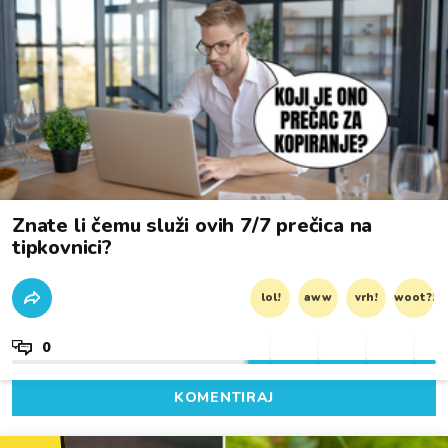
Znate li čemu služi ovih 7/7 prečica na
tipkovnici?
lol!
aww
vrh!
woot?!
0
KOMENTIRAJ