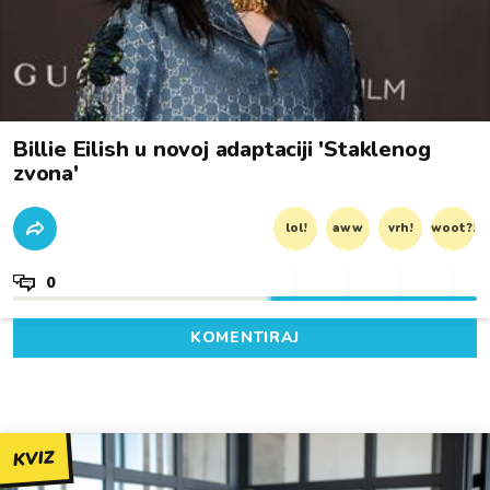
Billie Eilish u novoj adaptaciji 'Staklenog
zvona'
lol!
aww
vrh!
woot?!
0
KOMENTIRAJ
KVIZ