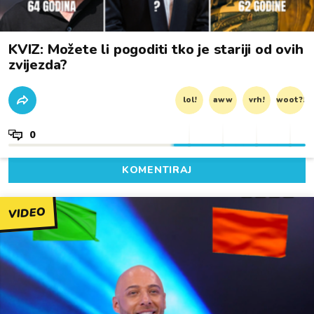
KVIZ: Možete li pogoditi tko je stariji od ovih
zvijezda?
lol!
aww
vrh!
woot?!
0
KOMENTIRAJ
VIDEO