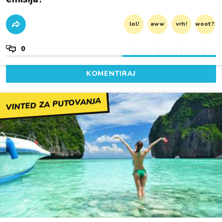
lol!
aww
vrh!
woot?!
0
KOMENTIRAJ
VINTED ZA PUTOVANJA