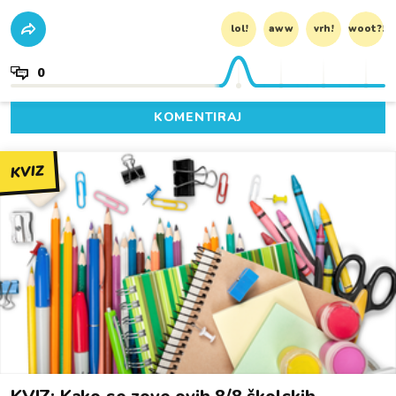
lol!
aww
vrh!
woot?!
0
KOMENTIRAJ
KVIZ