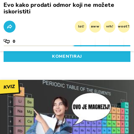
Evo kako prodati odmor koji ne možete
iskoristiti
lol!
aww
vrh!
woot?!
0
KOMENTIRAJ
KVIZ