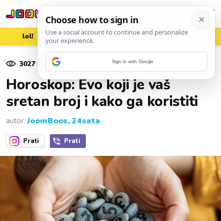
lol!
aww
vrh!
woot?!
3027
pregleda
Sign in with Google
15. siječnja 2026.
Horoskop: Evo koji je vaš
sretan broj i kako ga koristiti
autor:
JoomBoos, 24sata
Prati
Prati