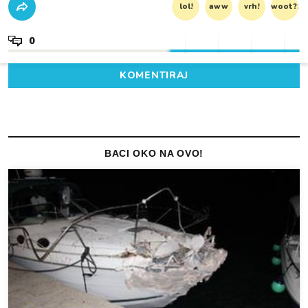
lol!
aww
vrh!
woot?!
0
KOMENTIRAJ