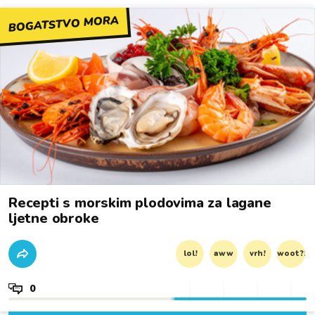
BOGATSTVO MORA
Recepti s morskim plodovima za lagane
ljetne obroke
lol!
aww
vrh!
woot?!
0