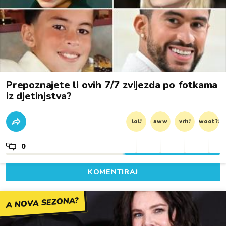
Prepoznajete li ovih 7/7 zvijezda po fotkama
iz djetinjstva?
lol!
aww
vrh!
woot?!
0
KOMENTIRAJ
A NOVA SEZONA?