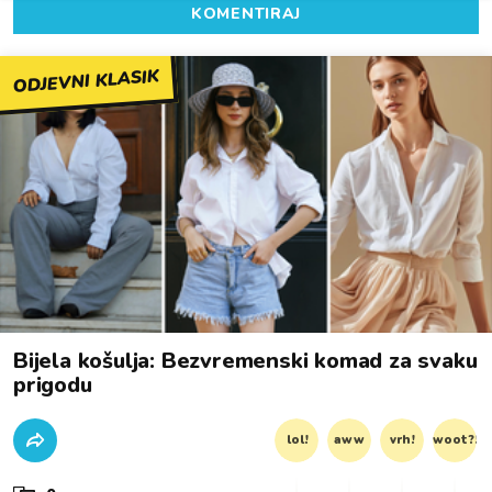
KOMENTIRAJ
ODJEVNI KLASIK
Bijela košulja: Bezvremenski komad za svaku
prigodu
lol!
aww
vrh!
woot?!