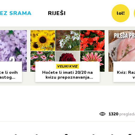
EZ SRAMA
RIJEŠI
lol!
VELIKI KVIZ
e li ovih
Hoćete li imati 20/20 na
Kviz: Raz
častog
kvizu prepoznavanja
v
cvijeća?
1320
pregled