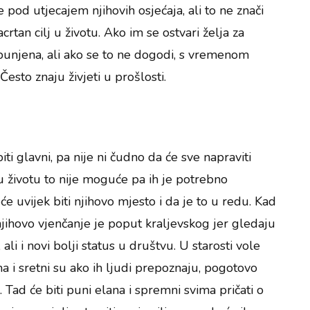
pod utjecajem njihovih osjećaja, ali to ne znači
rtan cilj u životu. Ako im se ostvari želja za
ispunjena, ali ako se to ne dogodi, s vremenom
 Često znaju živjeti u prošlosti.
ti glavni, pa nije ni čudno da će sve napraviti
 u životu to nije moguće pa ih je potrebno
će uvijek biti njihovo mjesto i da je to u redu. Kad
njihovo vjenčanje je poput kraljevskog jer gledaju
ali i novi bolji status u društvu. U starosti vole
a i sretni su ako ih ljudi prepoznaju, pogotovo
. Tad će biti puni elana i spremni svima pričati o