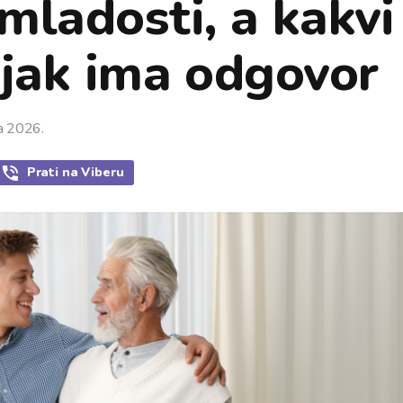
mladosti, a kakvi
ijak ima odgovor
ja 2026.
Prati
na Viberu