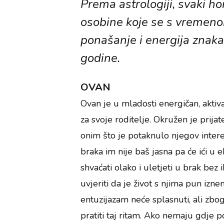
Prema astrologiji, svaki h
osobine koje se s vremenom
ponašanje i energija znaka
godine.
OVAN
Ovan je u mladosti energičan, aktiva
za svoje roditelje. Okružen je prijat
onim što je potaknulo njegov intere
braka im nije baš jasna pa će ići u e
shvaćati olako i uletjeti u brak bez 
uvjeriti da je život s njima pun iznen
entuzijazam neće splasnuti, ali zb
pratiti taj ritam. Ako nemaju gdje p