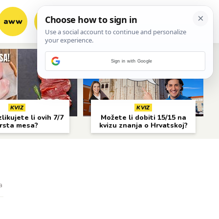
aww
vrh!
woot?!
Sign in with Google
KVIZ
KVIZ
likujete li ovih 7/7
Možete li dobiti 15/15 na
rsta mesa?
kvizu znanja o Hrvatskoj?
a