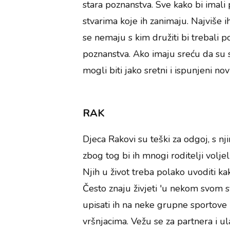
stara poznanstva. Sve kako bi imali 
stvarima koje ih zanimaju. Najviše i
se nemaju s kim družiti bi trebali pot
poznanstva. Ako imaju sreću da su s 
mogli biti jako sretni i ispunjeni n
RAK
Djeca Rakovi su teški za odgoj, s nji
zbog tog bi ih mnogi roditelji voljel
Njih u život treba polako uvoditi kako
Često znaju živjeti 'u nekom svom sv
upisati ih na neke grupne sportove i
vršnjacima. Vežu se za partnera i u