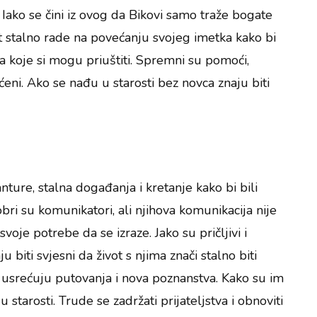
. Iako se čini iz ovog da Bikovi samo traže bogate
vot stalno rade na povećanju svojeg imetka kako bi
ma koje si mogu priuštiti. Spremni su pomoći,
ćeni. Ako se nađu u starosti bez novca znaju biti
ure, stalna događanja i kretanje kako bi bili
obri su komunikatori, ali njihova komunikacija nije
oje potrebe da se izraze. Jako su pričljivi i
ju biti svjesni da život s njima znači stalno biti
 usrećuju putovanja i nova poznanstva. Kako su im
 u starosti. Trude se zadržati prijateljstva i obnoviti