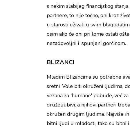
s nekim slabijeg financijskog stanja
partnere, to nije točno, oni kroz ži
u starosti uživali u svim blagodati
osim ako će oni pri tome ostati ošte
nezadovoljni i ispunjeni gorčinom.
BLIZANCI
Mladim Blizancima su potrebne avant
sretni. Vole biti okruženi ljudima, d
vezana za 'humane' pobude, već za sv
druželjubivi, a njihovi partneri treba
okružen drugim ljudima. Najviše ih
bitni ljudi u mladosti, tako su bitni i