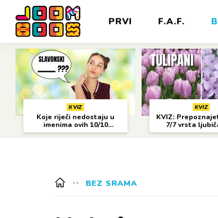
PRVI
F.A.F.
B
KVIZ
KVIZ
Koje riječi nedostaju u
KVIZ: Prepoznajet
imenima ovih 10/10
7/7 vrsta ljubi
gradova?
cvijeća?
BEZ SRAMA