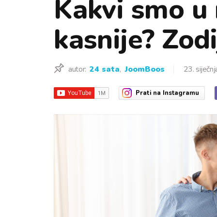
Kakvi smo u 
kasnije? Zod
autor:
24 sata
,
JoomBoos
23. siječn
Prati
na Instagramu