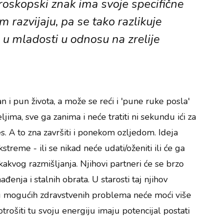
oroskopski znak ima svoje specifične
 razvijaju, pa se tako razlikuje
 u mladosti u odnosu na zrelije
n i pun života, a može se reći i 'pune ruke posla'
eljima, sve ga zanima i neće tratiti ni sekundu ići za
s. A to zna završiti i ponekom ozljedom. Ideja
kstreme - ili se nikad neće udati/oženiti ili će ga
ikakvog razmišljanja. Njihovi partneri će se brzo
ađenja i stalnih obrata. U starosti taj njihov
og mogućih zdravstvenih problema neće moći više
otrošiti tu svoju energiju imaju potencijal postati