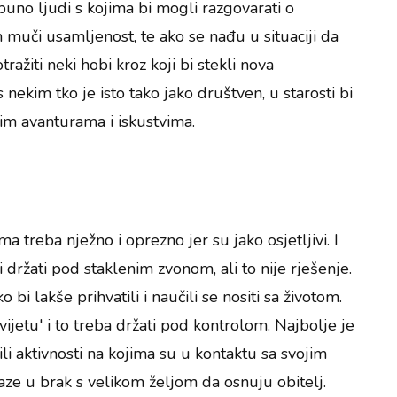
puno ljudi s kojima bi mogli razgovarati o
h muči usamljenost, te ako se nađu u situaciji da
ražiti neki hobi kroz koji bi stekli nova
nekim tko je isto tako jako društven, u starosti bi
ovim avanturama i iskustvima.
ma treba nježno i oprezno jer su jako osjetljivi. I
i držati pod staklenim zvonom, ali to nije rješenje.
 bi lakše prihvatili i naučili se nositi sa životom.
ijetu' i to treba držati pod kontrolom. Najbolje je
li aktivnosti na kojima su u kontaktu sa svojim
laze u brak s velikom željom da osnuju obitelj.