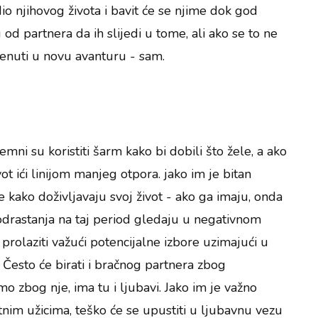
 dio njihovog života i bavit će se njime dok god
od partnera da ih slijedi u tome, ali ako se to ne
renuti u novu avanturu - sam.
emni su koristiti šarm kako bi dobili što žele, a ako
ot ići linijom manjeg otpora. jako im je bitan
e kako doživljavaju svoj život - ako ga imaju, onda
odrastanja na taj period gledaju u negativnom
 prolaziti važući potencijalne izbore uzimajući u
t. Često će birati i bračnog partnera zbog
amo zbog nje, ima tu i ljubavi. Jako im je važno
votnim užicima, teško će se upustiti u ljubavnu vezu