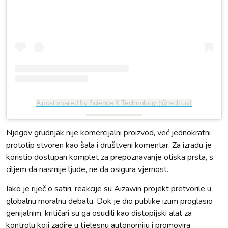
A post shared by Science & Technology (@techtuv)
Njegov grudnjak nije komercijalni proizvod, već jednokratni
prototip stvoren kao šala i društveni komentar. Za izradu je
koristio dostupan komplet za prepoznavanje otiska prsta, s
ciljem da nasmije ljude, ne da osigura vjernost.
Iako je riječ o satiri, reakcije su Aizawin projekt pretvorile u
globalnu moralnu debatu. Dok je dio publike izum proglasio
genijalnim, kritičari su ga osudili kao distopijski alat za
kontrolu koji zadire u tjelesnu autonomiju i promovira