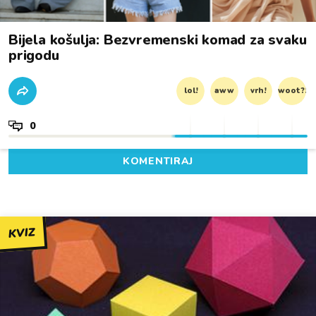
Bijela košulja: Bezvremenski komad za svaku
prigodu
lol!
aww
vrh!
woot?!
0
KOMENTIRAJ
KVIZ