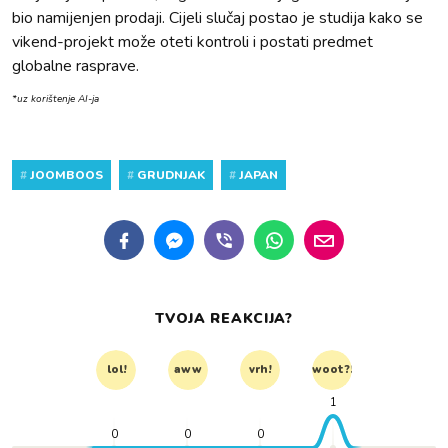
bio namijenjen prodaji. Cijeli slučaj postao je studija kako se
vikend-projekt može oteti kontroli i postati predmet
globalne rasprave.
*uz korištenje AI-ja
#
JOOMBOOS
#
GRUDNJAK
#
JAPAN
TVOJA REAKCIJA?
lol!
aww
vrh!
woot?!
1
0
0
0