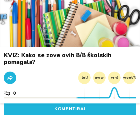
KVIZ: Kako se zove ovih 8/8 školskih
pomagala?
lol!
aww
vrh!
woot?!
0
KOMENTIRAJ