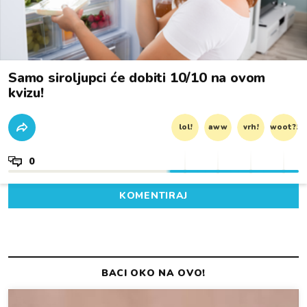
Samo siroljupci će dobiti 10/10 na ovom
kvizu!
lol!
aww
vrh!
woot?!
0
KOMENTIRAJ