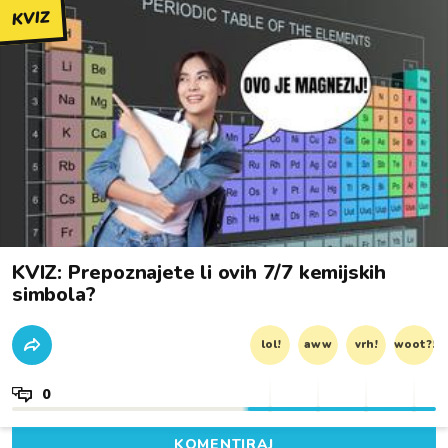
KVIZ
KVIZ: Prepoznajete li ovih 7/7 kemijskih
simbola?
lol!
aww
vrh!
woot?!
0
KOMENTIRAJ