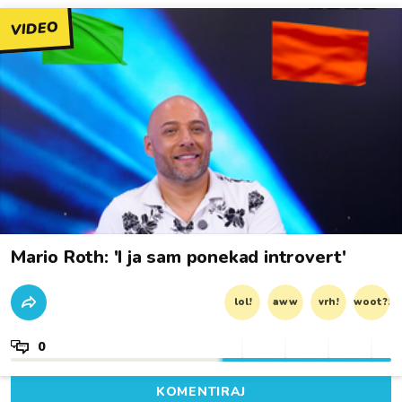
VIDEO
Mario Roth: 'I ja sam ponekad introvert'
lol!
aww
vrh!
woot?!
0
KOMENTIRAJ