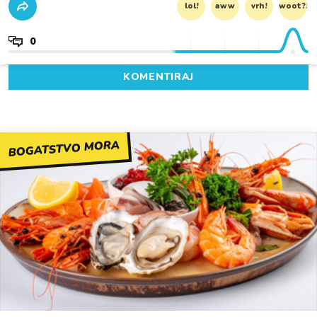
lol!
aww
vrh!
woot?!
0
KOMENTIRAJ
BOGATSTVO MORA