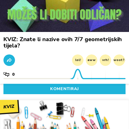
KVIZ: Znate li nazive ovih 7/7 geometrijskih
tijela?
lol!
aww
vrh!
woot?!
0
KOMENTIRAJ
KVIZ