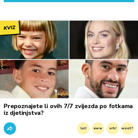
KVIZ
Prepoznajete li ovih 7/7 zvijezda po fotkama
iz djetinjstva?
lol!
aww
vrh!
woot?!