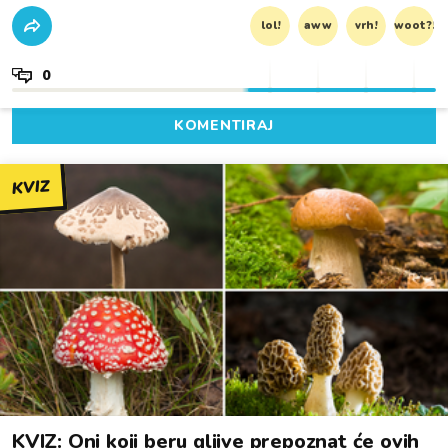
lol!
aww
vrh!
woot?!
0
KOMENTIRAJ
KVIZ
KVIZ: Oni koji beru gljive prepoznat će ovih