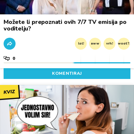
Možete li prepoznati ovih 7/7 TV emisija po
voditelju?
lol!
aww
vrh!
woot?!
0
KOMENTIRAJ
KVIZ