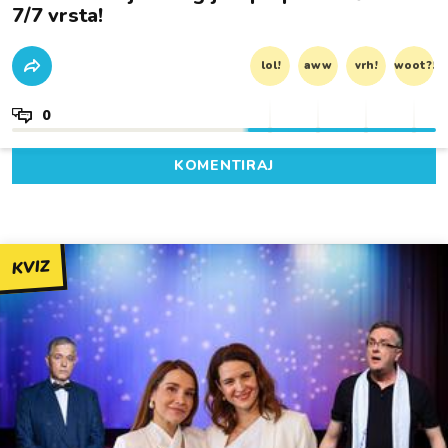
7/7 vrsta!
lol!
aww
vrh!
woot?!
0
KOMENTIRAJ
KVIZ