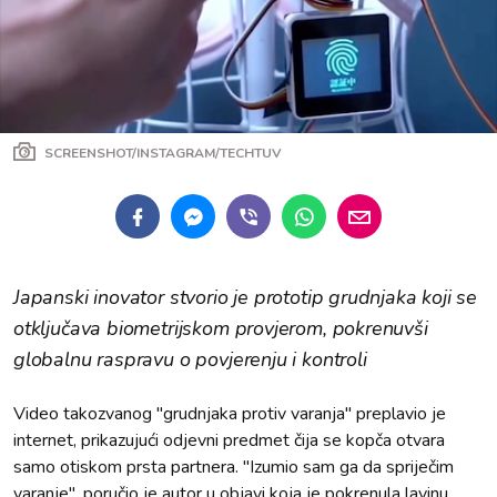
SCREENSHOT/INSTAGRAM/TECHTUV
Japanski inovator stvorio je prototip grudnjaka koji se
otključava biometrijskom provjerom, pokrenuvši
globalnu raspravu o povjerenju i kontroli
Video takozvanog "grudnjaka protiv varanja" preplavio je
internet, prikazujući odjevni predmet čija se kopča otvara
samo otiskom prsta partnera. "Izumio sam ga da spriječim
varanje", poručio je autor u objavi koja je pokrenula lavinu