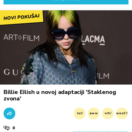
NOVI POKUŠAJ
Billie Eilish u novoj adaptaciji 'Staklenog
zvona'
lol!
aww
vrh!
woot?!
0