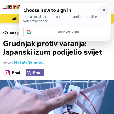
lol!
aww
vrh!
woot?!
483
pregleda
Sign in with Google
05. lipnja 2026.
Grudnjak protiv varanja:
Japanski izum podijelio svijet
autor:
Natali Smirčić
Prati
Prati