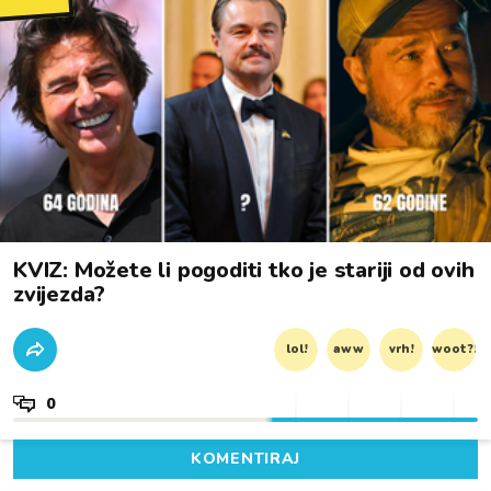
KVIZ: Možete li pogoditi tko je stariji od ovih
zvijezda?
lol!
aww
vrh!
woot?!
0
KOMENTIRAJ