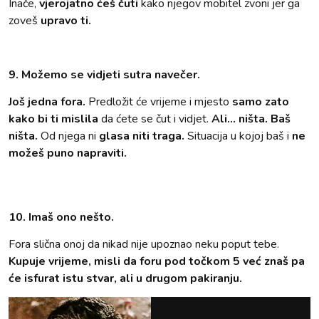
Inače,
vjerojatno ćeš čuti
kako njegov mobitel zvoni jer ga
zoveš
upravo ti.
9. Možemo se vidjeti sutra navečer.
Još jedna fora.
Predložit će vrijeme i mjesto
samo zato
kako bi ti mislila
da ćete se čut i vidjet.
Ali... ništa. Baš
ništa.
Od njega ni
glasa niti traga.
Situacija u kojoj baš i
ne
možeš puno napraviti.
10. Imaš ono nešto.
Fora slična onoj da nikad nije upoznao neku poput tebe.
Kupuje vrijeme, misli da foru pod točkom 5 već znaš pa
će isfurat istu stvar, ali u drugom pakiranju.