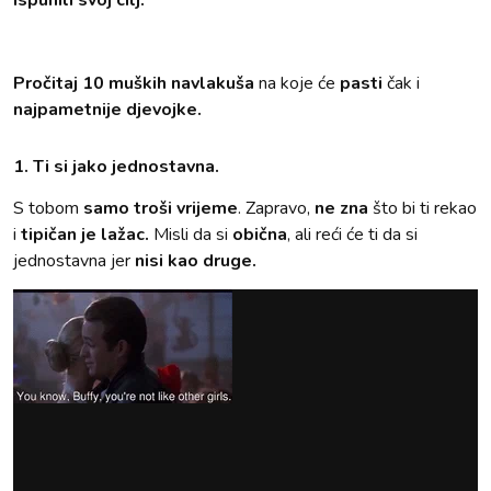
ispunili svoj cilj.
Pročitaj 10 muških navlakuša
na koje će
pasti
čak i
najpametnije djevojke.
1. Ti si jako jednostavna.
S tobom
samo troši vrijeme
. Zapravo,
ne zna
što bi ti rekao
i
tipičan je lažac.
Misli da si
obična
, ali reći će ti da si
jednostavna jer
nisi kao druge.