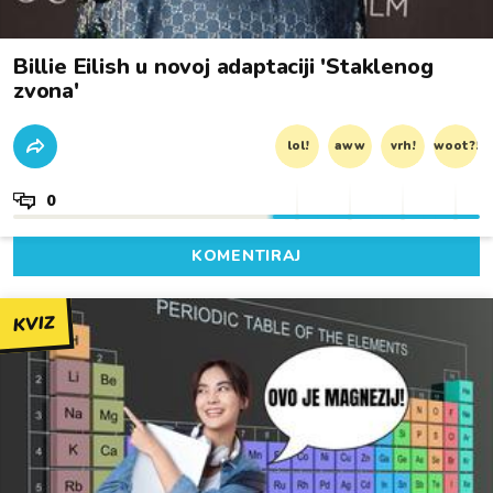
Billie Eilish u novoj adaptaciji 'Staklenog
zvona'
lol!
aww
vrh!
woot?!
0
KOMENTIRAJ
KVIZ