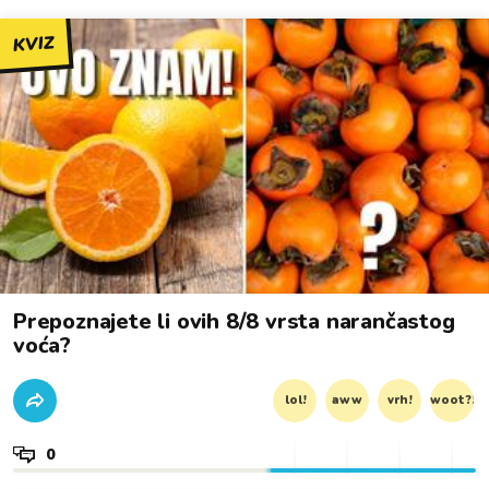
KVIZ
Prepoznajete li ovih 8/8 vrsta narančastog
voća?
lol!
aww
vrh!
woot?!
0