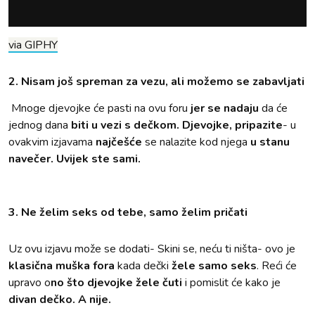
via GIPHY
2. Nisam još spreman za vezu, ali možemo se zabavljati
Mnoge djevojke će pasti na ovu foru
jer se nadaju
da će
jednog dana
biti u vezi s dečkom.
Djevojke, pripazite
- u
ovakvim izjavama
najčešće
se nalazite kod njega
u stanu
navečer. Uvijek ste sami.
3. Ne želim seks od tebe, samo želim pričati
Uz ovu izjavu može se dodati- Skini se, neću ti ništa- ovo je
klasična muška fora
kada dečki
žele samo seks
. Reći će
upravo o
no što djevojke žele čuti
i pomislit će kako je
divan dečko. A nije.