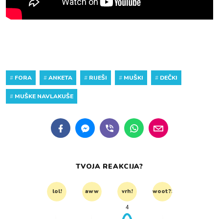
#
FORA
#
ANKETA
#
RIJEŠI
#
MUŠKI
#
DEČKI
#
MUŠKE NAVLAKUŠE
TVOJA REAKCIJA?
lol!
aww
vrh!
woot?!
4