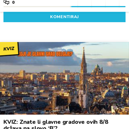
0
KOMENTIRAJ
KVIZ
KVIZ: Znate li glavne gradove ovih 8/8
država na slovo ‘B’?