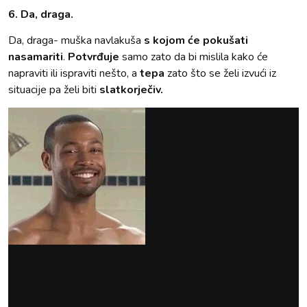
6. Da, draga.
Da, draga- muška navlakuša
s kojom će pokušati
nasamariti
.
Potvrđuje
samo zato da bi mislila kako će
napraviti ili ispraviti nešto, a
tepa
zato što se želi izvući iz
situacije pa želi biti
slatkorječiv.