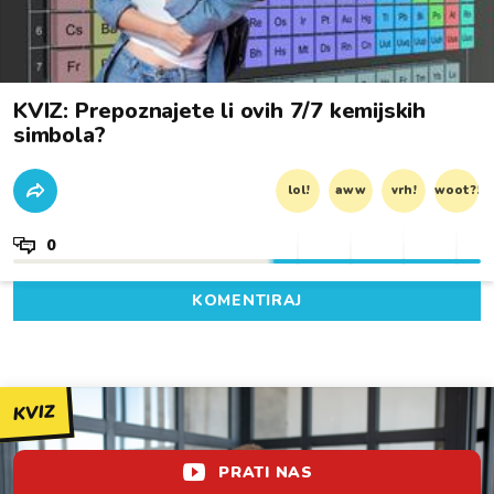
KVIZ: Prepoznajete li ovih 7/7 kemijskih
simbola?
lol!
aww
vrh!
woot?!
0
KOMENTIRAJ
KVIZ
PRATI NAS