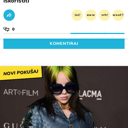
iskoristiti
lol!
aww
vrh!
woot?!
0
KOMENTIRAJ
NOVI POKUŠAJ