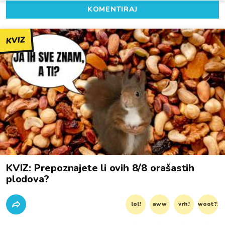
KOMENTIRAJ
KVIZ
KVIZ: Prepoznajete li ovih 8/8 orašastih
plodova?
lol!
aww
vrh!
woot?!