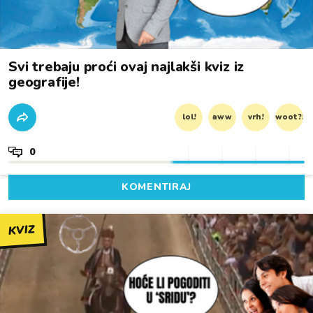
Svi trebaju proći ovaj najlakši kviz iz
geografije!
lol!
aww
vrh!
woot?!
0
KOMENTIRAJ
KVIZ