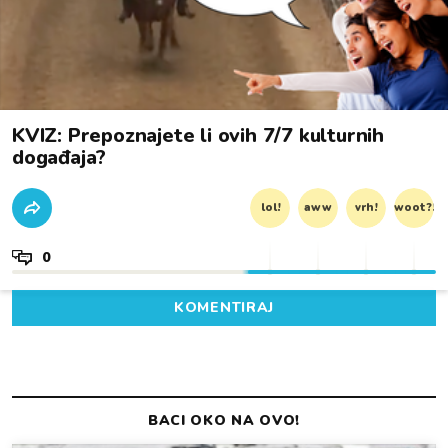
KVIZ: Prepoznajete li ovih 7/7 kulturnih
događaja?
lol!
aww
vrh!
woot?!
0
KOMENTIRAJ