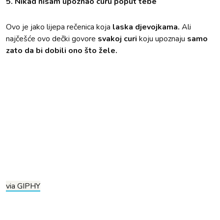
5. Nikad nisam upoznao curu poput tebe
Ovo je jako lijepa rečenica koja
laska djevojkama.
Ali
najčešće ovo dečki govore
svakoj curi
koju upoznaju
samo
zato da bi dobili ono što žele.
via GIPHY