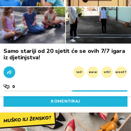
Samo stariji od 20 sjetit će se ovih 7/7 igara
iz djetinjstva!
lol!
aww
vrh!
woot?!
0
KOMENTIRAJ
MUŠKO ILI ŽENSKO?