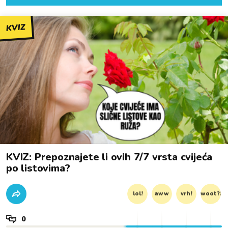
KVIZ
KVIZ: Prepoznajete li ovih 7/7 vrsta cvijeća
po listovima?
lol!
aww
vrh!
woot?!
0