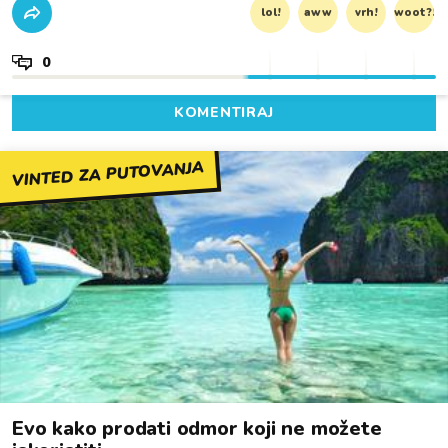
lol!
aww
vrh!
woot?!
0
KOMENTIRAJ
VINTED ZA PUTOVANJA
Evo kako prodati odmor koji ne možete