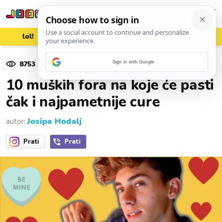
lol!
aww
vrh!
woot?!
8753
pregleda
Sign in with Google
09. listopada 2017.
10 muških fora na koje će pasti
čak i najpametnije cure
autor:
Josipa Hodalj
Prati
Prati