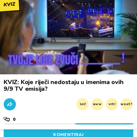
KVIZ
KVIZ: Koje riječi nedostaju u imenima ovih
9/9 TV emisija?
lol!
aww
vrh!
woot?!
0
KOMENTIRAJ