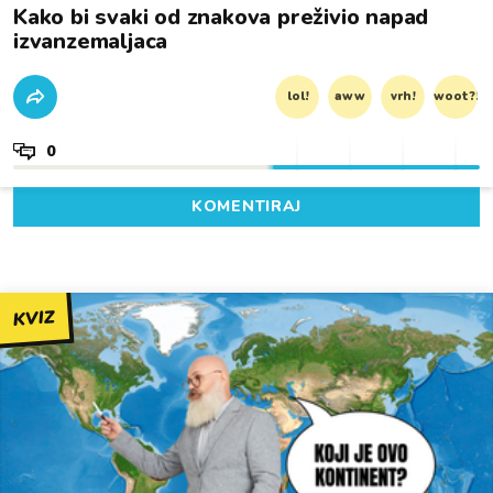
Kako bi svaki od znakova preživio napad
izvanzemaljaca
lol!
aww
vrh!
woot?!
0
KOMENTIRAJ
KVIZ