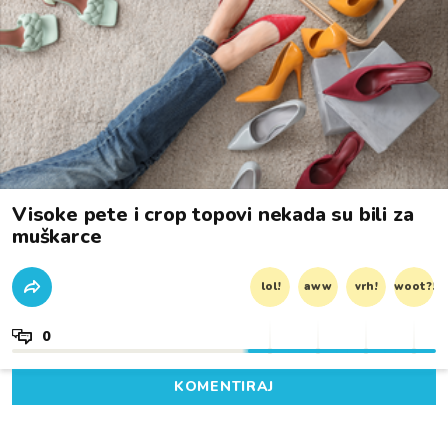
Visoke pete i crop topovi nekada su bili za
muškarce
lol!
aww
vrh!
woot?!
0
KOMENTIRAJ