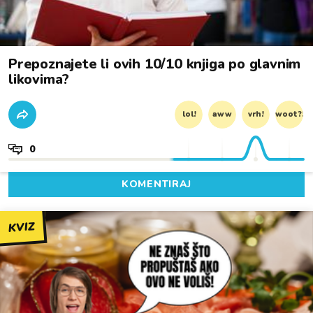
Prepoznajete li ovih 10/10 knjiga po glavnim
likovima?
lol!
aww
vrh!
woot?!
0
KOMENTIRAJ
KVIZ