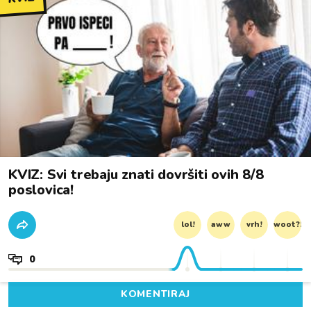
KVIZ: Svi trebaju znati dovršiti ovih 8/8
poslovica!
lol!
aww
vrh!
woot?!
0
KOMENTIRAJ