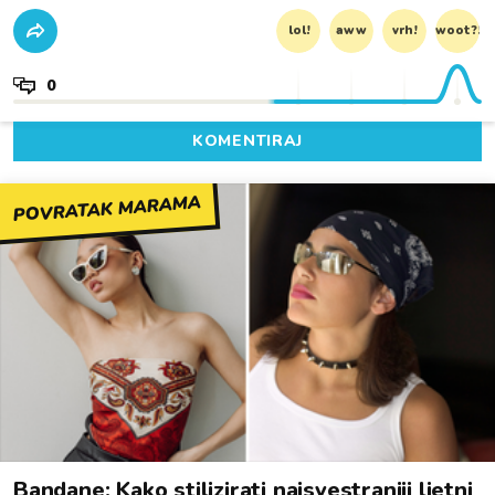
lol!
aww
vrh!
woot?!
0
KOMENTIRAJ
POVRATAK MARAMA
Bandane: Kako stilizirati najsvestraniji ljetni