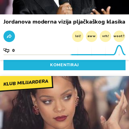
Jordanova moderna vizija pljačkaškog klasika
lol!
aww
vrh!
woot?!
0
KOMENTIRAJ
KLUB MILIJARDERA