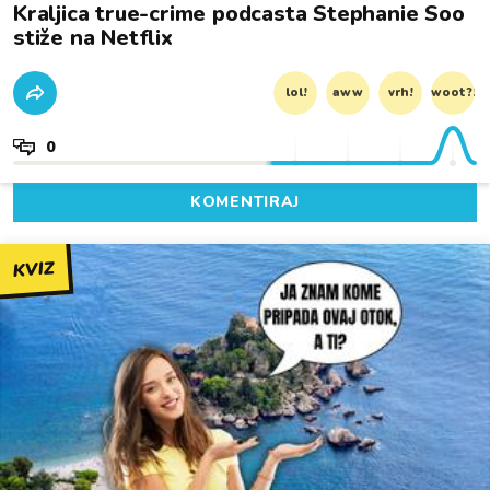
Kraljica true-crime podcasta Stephanie Soo
stiže na Netflix
lol!
aww
vrh!
woot?!
0
KOMENTIRAJ
KVIZ