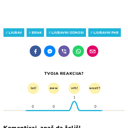
#
LJUBAV
#
BRAK
#
LJUBAVNI ODNOSI
#
LJUBAVNI PAR
TVOJA REAKCIJA?
lol!
aww
vrh!
woot?!
1
0
0
0
Komentiraj, znaš da želiš!