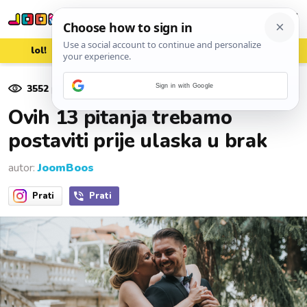
lol!
aww
vrh!
woot?!
3552
pregleda
Sign in with Google
03. kolovoza 2023.
Ovih 13 pitanja trebamo
postaviti prije ulaska u brak
autor:
JoomBoos
Prati
Prati