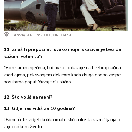
CANVA/SCREENSHOOT/PINTEREST
11. Znaš li prepoznati svako moje iskazivanje bez da
kažem 'volim te'?
Osim samim riječima, ljubav se pokazuje na bezbroj načina -
zagrljajima, pokrivanjem dekicom kada druga osoba zaspe,
porukama poput 'čuvaj se' i slično.
12. Što voliš na meni?
13. Gdje nas vidiš za 10 godina?
Ovime ćete vidjeti koliko imate slična ili ista razmišljanja o
zajedničkom životu.