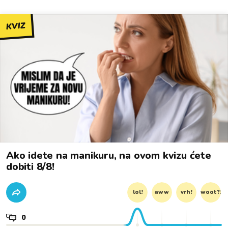
KVIZ
Ako idete na manikuru, na ovom kvizu ćete
dobiti 8/8!
lol!
aww
vrh!
woot?!
0