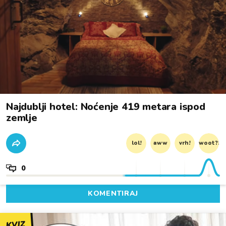
Najdublji hotel: Noćenje 419 metara ispod
zemlje
lol!
aww
vrh!
woot?!
0
KOMENTIRAJ
KVIZ