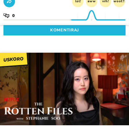
lol!
aww
vrh!
woot?!
0
KOMENTIRAJ
USKORO