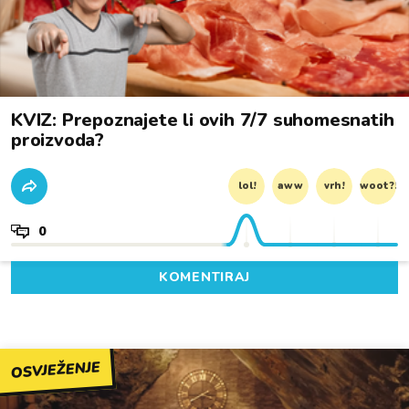
KVIZ: Prepoznajete li ovih 7/7 suhomesnatih
proizvoda?
lol!
aww
vrh!
woot?!
0
KOMENTIRAJ
OSVJEŽENJE