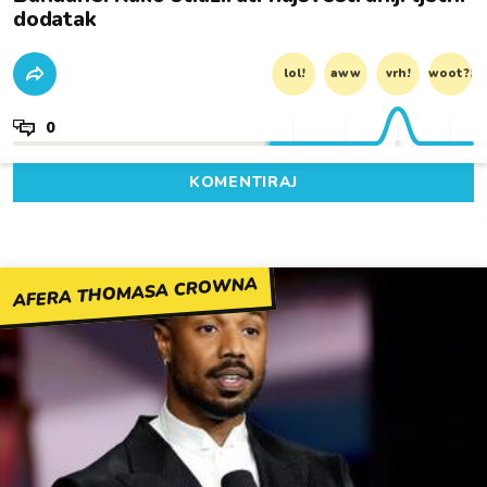
dodatak
lol!
aww
vrh!
woot?!
0
KOMENTIRAJ
AFERA THOMASA CROWNA