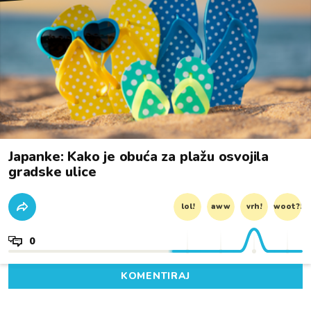
Japanke: Kako je obuća za plažu osvojila
gradske ulice
lol!
aww
vrh!
woot?!
0
KOMENTIRAJ