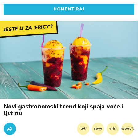
KOMENTIRAJ
JESTE LI ZA 'FRICY'?
Novi gastronomski trend koji spaja voće i
ljutinu
lol!
aww
vrh!
woot?!