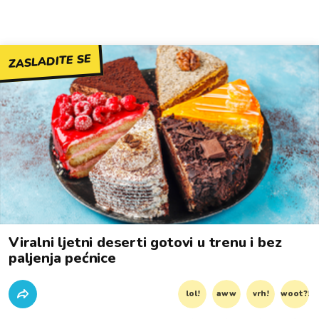
ZASLADITE SE
Viralni ljetni deserti gotovi u trenu i bez
paljenja pećnice
lol!
aww
vrh!
woot?!