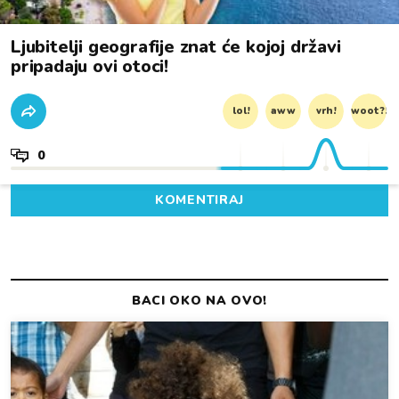
Ljubitelji geografije znat će kojoj državi
pripadaju ovi otoci!
lol!
aww
vrh!
woot?!
0
KOMENTIRAJ