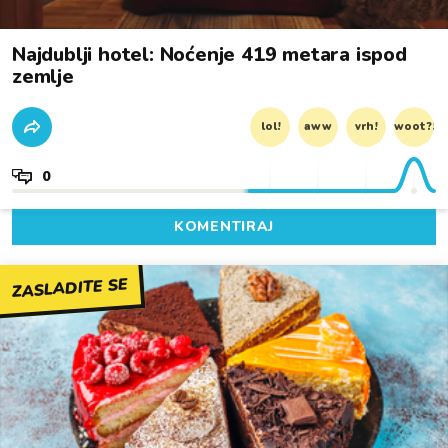
Najdublji hotel: Noćenje 419 metara ispod
zemlje
lol!
aww
vrh!
woot?!
0
KOMENTIRAJ
ZASLADITE SE