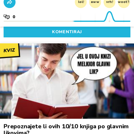
lol!
aww
vrh!
woot?!
0
KOMENTIRAJ
KVIZ
Prepoznajete li ovih 10/10 knjiga po glavnim
likovima?