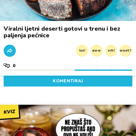
Viralni ljetni deserti gotovi u trenu i bez
paljenja pećnice
lol!
aww
vrh!
woot?!
0
KOMENTIRAJ
KVIZ