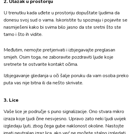
2. Ulazak u prostoriju
U trenutku kada uđete u prostoriju dopuštate ljudima da
donesu svoj sud o vama. Iskoristite tu spoznaju i pojavite se
nasmiješeni kako bi svima bilo jasno da ste sretni što ste
tamo i što ih vidite.
Međutim, nemojte pretjerivati i izbjegavajte preglasan
smijeh. Osim toga, ne zaboravite pozdraviti ljude koje
sretnete te ostvarite kontakt očima.
Izbjegavanje gledanja u oči šalje poruku da vam osoba preko
puta vas nije bitna ili da nešto skrivate.
3. Lice
Vaše lice je područje s puno signalizacije. Ono stvara mikro
izraza koje ljudi čine nesvjesno. Upravo zato neki ljudi uvijek
izgledaju ljuti, zbog čega gube naklonost okoline. Nastojte
imati neutralan izraz lica, ako već ne možete stalno izgledati