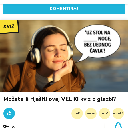
KOMENTIRAJ
KVIZ
Možete li riješiti ovaj VELIKI kviz o glazbi?
lol!
aww
vrh!
woot?!
0