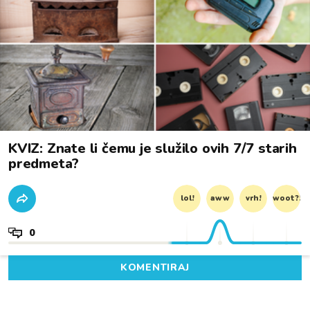
KVIZ: Znate li čemu je služilo ovih 7/7 starih
predmeta?
lol!
aww
vrh!
woot?!
0
KOMENTIRAJ