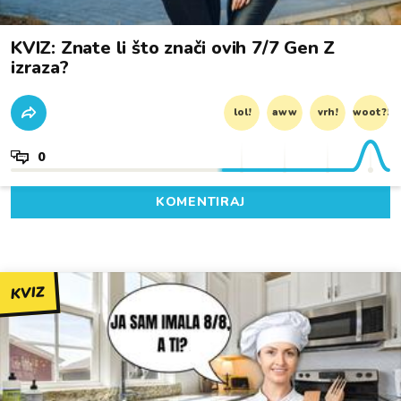
KVIZ: Znate li što znači ovih 7/7 Gen Z
izraza?
lol!
aww
vrh!
woot?!
0
KOMENTIRAJ
KVIZ