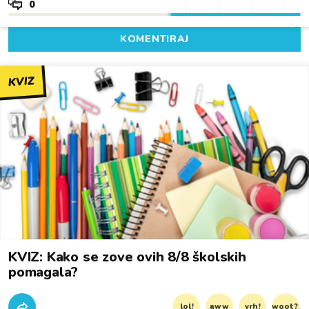
0
KOMENTIRAJ
KVIZ
KVIZ: Kako se zove ovih 8/8 školskih
pomagala?
lol!
aww
vrh!
woot?!