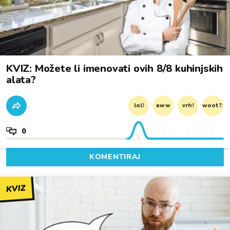
KVIZ: Možete li imenovati ovih 8/8 kuhinjskih
alata?
lol!
aww
vrh!
woot?!
0
KOMENTIRAJ
KVIZ