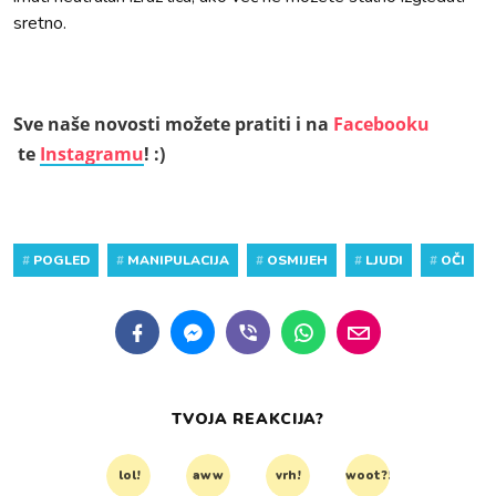
sretno.
Sve naše novosti možete pratiti i na
Facebooku
te
Instagramu
! :)
#
POGLED
#
MANIPULACIJA
#
OSMIJEH
#
LJUDI
#
OČI
TVOJA REAKCIJA?
lol!
aww
vrh!
woot?!