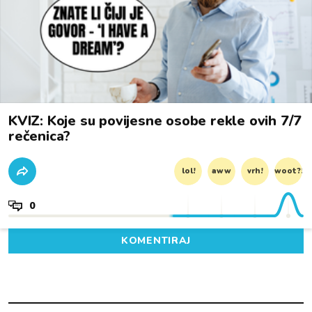
KVIZ: Koje su povijesne osobe rekle ovih 7/7
rečenica?
lol!
aww
vrh!
woot?!
0
KOMENTIRAJ