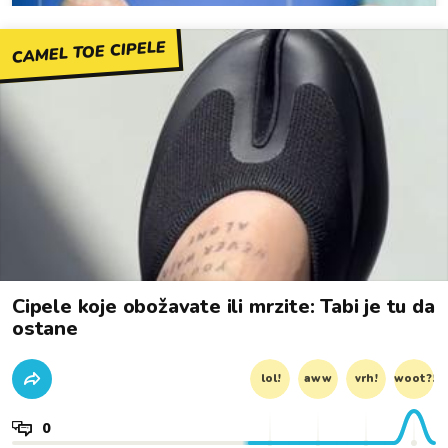
CAMEL TOE CIPELE
Cipele koje obožavate ili mrzite: Tabi je tu da
ostane
lol!
aww
vrh!
woot?!
0