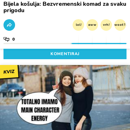
Bijela košulja: Bezvremenski komad za svaku
prigodu
lol!
aww
vrh!
woot?!
0
KOMENTIRAJ
KVIZ