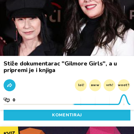
Stiže dokumentarac "Gilmore Girls", a u
pripremi je i knjiga
lol!
aww
vrh!
woot?!
0
KOMENTIRAJ
KVIZ