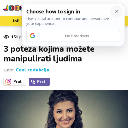
lol!
aww
vrh!
woot?!
151
pregleda
Sign in with Google
26. srpnja 2016.
3 poteza kojima možete
manipulirati ljudima
autor:
Cool redakcija
Prati
Prati