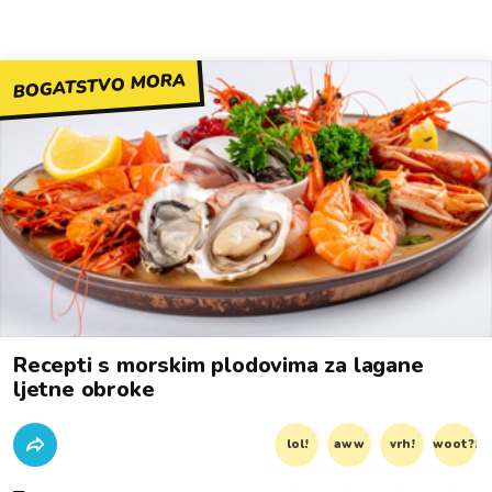
BOGATSTVO MORA
Recepti s morskim plodovima za lagane
ljetne obroke
lol!
aww
vrh!
woot?!