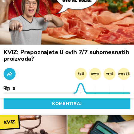
KVIZ: Prepoznajete li ovih 7/7 suhomesnatih
proizvoda?
lol!
aww
vrh!
woot?!
0
KOMENTIRAJ
KVIZ