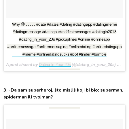
Why 🙃 . . . . . #date #dates #dating #datingapp #datingmeme
#datingmessage #datingsucks #firstmessages #datingin2018
#dating_in_your_20s #pickuplines #online #onlineapp
#onlinemessage #onlinemessaging #onlinedating #onlinedatingapp
#meme #onlinedatingsucks #pof #tinder #bumble
A post shared by
Dating In Your 20s
(@dating_in_your_20s) on
Aug
3. -Da sam superheroj, što misliš koji bi bio: superman,
spiderman ili tvojman?-