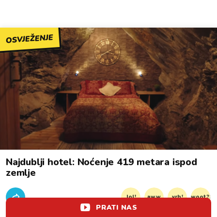
OSVJEŽENJE
Najdublji hotel: Noćenje 419 metara ispod
zemlje
lol!
aww
vrh!
woot?!
PRATI NAS