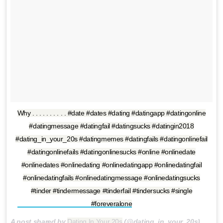
Why . . . . . . . . . . #date #dates #dating #datingapp #datingonline
#datingmessage #datingfail #datingsucks #datingin2018
#dating_in_your_20s #datingmemes #datingfails #datingonlinefail
#datingonlinefails #datingonlinesucks #online #onlinedate
#onlinedates #onlinedating #onlinedatingapp #onlinedatingfail
#onlinedatingfails #onlinedatingmessage #onlinedatingsucks
#tinder #tindermessage #tinderfail #tindersucks #single
#foreveralone
A post shared by
Dating In Your 20s
(@dating_in_your_20s) on
Jul