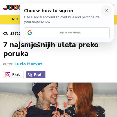
lol!
aww
vrh!
woot?!
13727
pregleda
Sign in with Google
24. kolovoza 2018.
7 najsmješnijih uleta preko
poruka
autor:
Lucia Horvat
Prati
Prati