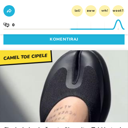
lol!
aww
vrh!
woot?!
0
KOMENTIRAJ
CAMEL TOE CIPELE