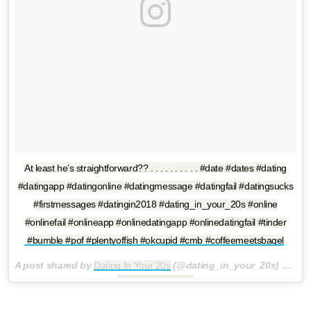
At least he’s straightforward?? . . . . . . . . . . #date #dates #dating
#datingapp #datingonline #datingmessage #datingfail #datingsucks
#firstmessages #datingin2018 #dating_in_your_20s #online
#onlinefail #onlineapp #onlinedatingapp #onlinedatingfail #tinder
#bumble #pof #plentyoffish #okcupid #cmb #coffeemeetsbagel
A post shared by
Dating In Your 20s
(@dating_in_your_20s) on
Jul