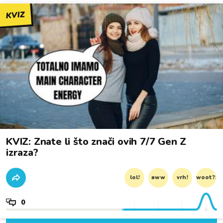
KVIZ
KVIZ: Znate li što znači ovih 7/7 Gen Z
izraza?
lol!
aww
vrh!
woot?!
0