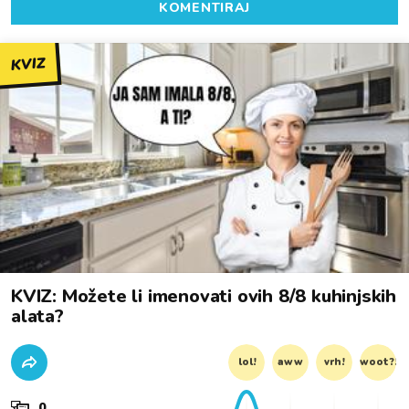
KOMENTIRAJ
KVIZ
KVIZ: Možete li imenovati ovih 8/8 kuhinjskih
alata?
lol!
aww
vrh!
woot?!
0