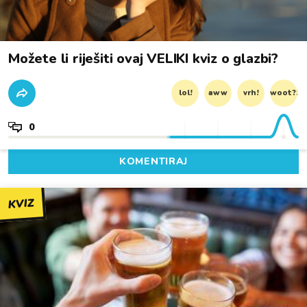
Možete li riješiti ovaj VELIKI kviz o glazbi?
lol!
aww
vrh!
woot?!
0
KOMENTIRAJ
KVIZ