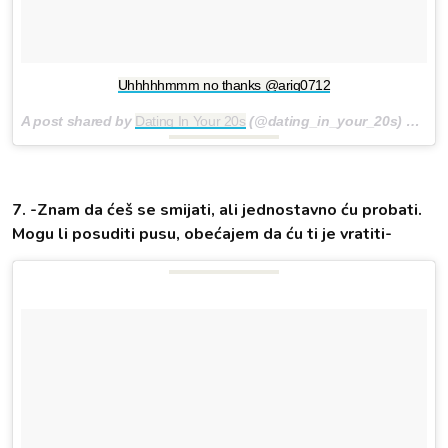
Uhhhhhmmm no thanks @arig0712
A post shared by
Dating In Your 20s
(@dating_in_your_20s) on
Jan
7. -Znam da ćeš se smijati, ali jednostavno ću probati.
Mogu li posuditi pusu, obećajem da ću ti je vratiti-