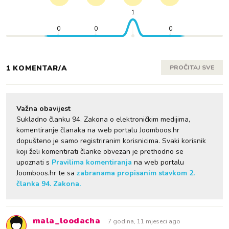
1
0
0
0
1 KOMENTAR/A
PROČITAJ SVE
Važna obavijest
Sukladno članku 94. Zakona o elektroničkim medijima,
komentiranje članaka na web portalu Joomboos.hr
dopušteno je samo registriranim korisnicima. Svaki korisnik
koji želi komentirati članke obvezan je prethodno se
upoznati s
Pravilima komentiranja
na web portalu
Joomboos.hr te sa
zabranama propisanim stavkom 2.
članka 94. Zakona.
mala_loodacha
7 godina, 11 mjeseci ago