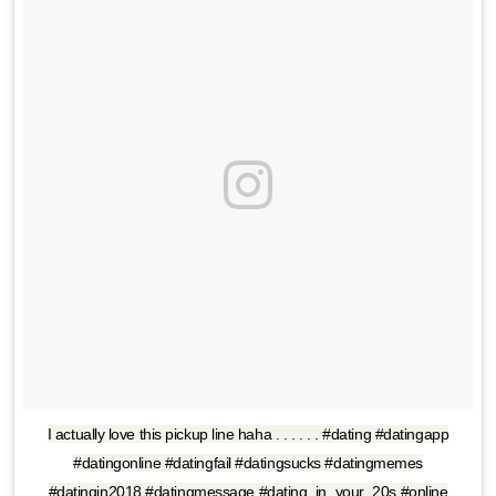
I actually love this pickup line haha . . . . . . #dating #datingapp
#datingonline #datingfail #datingsucks #datingmemes
#datingin2018 #datingmessage #dating_in_your_20s #online