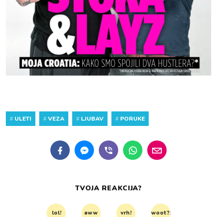
#
ULETI
#
VEZA
#
LJUBAV
#
PORUKE
TVOJA REAKCIJA?
lol!
aww
vrh!
woot?!