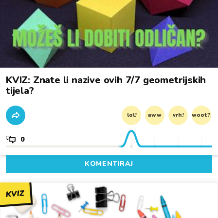
KVIZ: Znate li nazive ovih 7/7 geometrijskih
tijela?
lol!
aww
vrh!
woot?!
0
KOMENTIRAJ
KVIZ