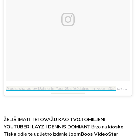
A post shared by Dating In Your 20s (@dating_in_your_20s)
on
Jul 26
ŽELIŠ IMATI TETOVAŽU KAO TVOJI OMILJENI
YOUTUBERI LAYZ I DENNIS DOMIAN?
Brzo na
kioske
Tiska
gdje te uz ljetno izdanje
JoomBoos VideoStar