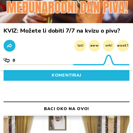
KVIZ: Možete li dobiti 7/7 na kvizu o pivu?
lol!
aww
vrh!
woot?!
0
KOMENTIRAJ