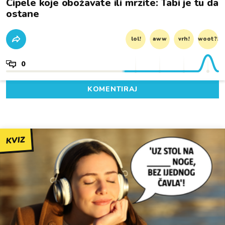
Cipele koje obožavate ili mrzite: Tabi je tu da
ostane
lol!
aww
vrh!
woot?!
0
KOMENTIRAJ
KVIZ