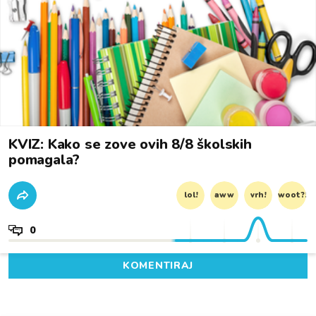
KVIZ: Kako se zove ovih 8/8 školskih
pomagala?
lol!
aww
vrh!
woot?!
0
KOMENTIRAJ