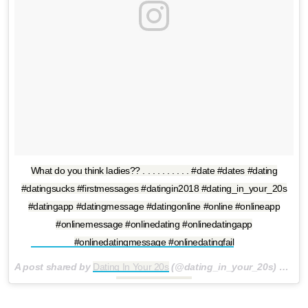
What do you think ladies?? . . . . . . . . . . #date #dates #dating
#datingsucks #firstmessages #datingin2018 #dating_in_your_20s
#datingapp #datingmessage #datingonline #online #onlineapp
#onlinemessage #onlinedating #onlinedatingapp
#onlinedatingmessage #onlinedatingfail
A post shared by
Dating In Your 20s
(@dating_in_your_20s) on
Aug