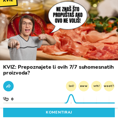
KVIZ
KVIZ: Prepoznajete li ovih 7/7 suhomesnatih
proizvoda?
lol!
aww
vrh!
woot?!
0
KOMENTIRAJ