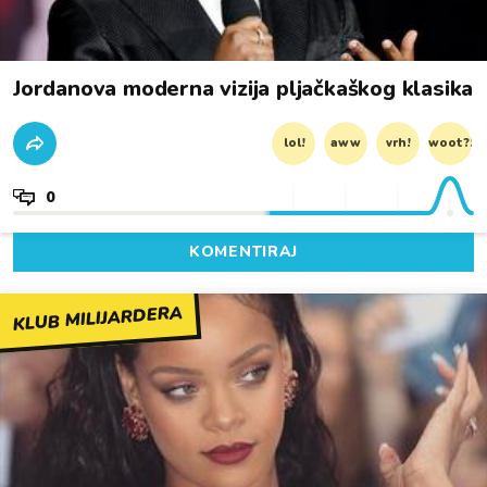
Jordanova moderna vizija pljačkaškog klasika
lol!
aww
vrh!
woot?!
0
KOMENTIRAJ
KLUB MILIJARDERA