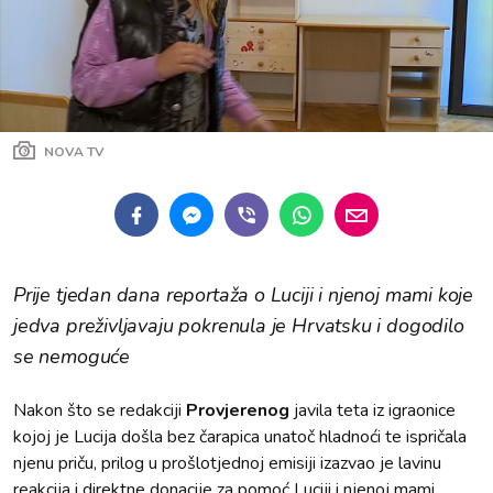
NOVA TV
Prije tjedan dana reportaža o Luciji i njenoj mami koje
jedva preživljavaju pokrenula je Hrvatsku i dogodilo
se nemoguće
Nakon što se redakciji
Provjerenog
javila teta iz igraonice
kojoj je Lucija došla bez čarapica unatoč hladnoći te ispričala
njenu priču, prilog u prošlotjednoj emisiji izazvao je lavinu
reakcija i direktne donacije za pomoć Luciji i njenoj mami