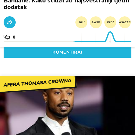
Bandane: Kako stilizirati najsvestraniji ljetni
dodatak
lol!
aww
vrh!
woot?!
0
KOMENTIRAJ
AFERA THOMASA CROWNA