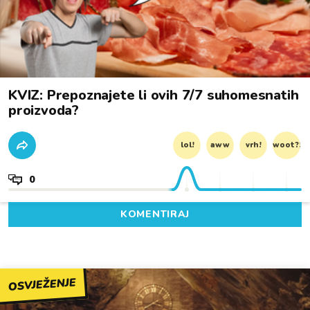
KVIZ: Prepoznajete li ovih 7/7 suhomesnatih
proizvoda?
lol!
aww
vrh!
woot?!
0
KOMENTIRAJ
OSVJEŽENJE