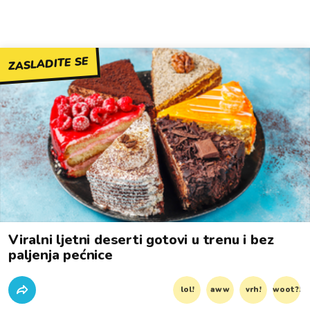
ZASLADITE SE
Viralni ljetni deserti gotovi u trenu i bez
paljenja pećnice
lol!
aww
vrh!
woot?!