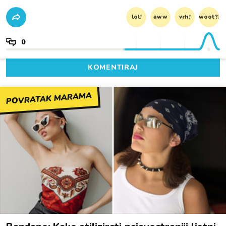
lol!
aww
vrh!
woot?!
0
KOMENTIRAJ
POVRATAK MARAMA