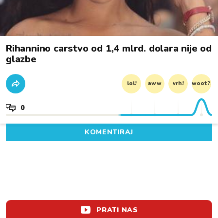
Rihannino carstvo od 1,4 mlrd. dolara nije od
glazbe
lol!
aww
vrh!
woot?!
0
KOMENTIRAJ
PRATI NAS