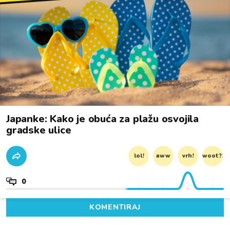
Japanke: Kako je obuća za plažu osvojila
gradske ulice
lol!
aww
vrh!
woot?!
0
KOMENTIRAJ