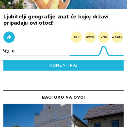
Ljubitelji geografije znat će kojoj državi
pripadaju ovi otoci!
lol!
aww
vrh!
woot?!
0
KOMENTIRAJ