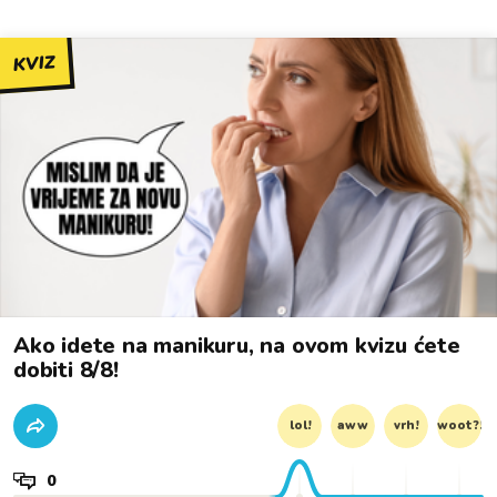
KVIZ
Ako idete na manikuru, na ovom kvizu ćete
dobiti 8/8!
lol!
aww
vrh!
woot?!
0