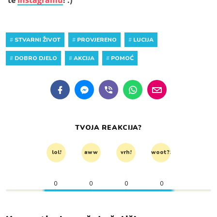
te
Instagramu
! :)
#
STVARNI ŽIVOT
#
PROVJERENO
#
LUCIJA
#
DOBRO DJELO
#
AKCIJA
#
POMOĆ
TVOJA REAKCIJA?
lol!
aww
vrh!
woot?!
0
0
0
0