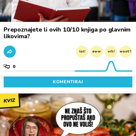
Prepoznajete li ovih 10/10 knjiga po glavnim
likovima?
lol!
aww
vrh!
woot?!
0
KOMENTIRAJ
KVIZ