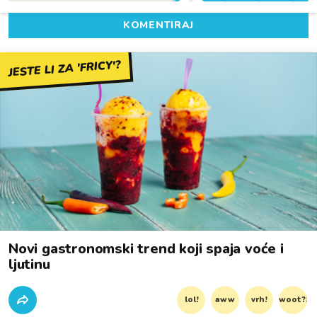
KOMENTIRAJ
JESTE LI ZA 'FRICY'?
Novi gastronomski trend koji spaja voće i
ljutinu
lol!
aww
vrh!
woot?!