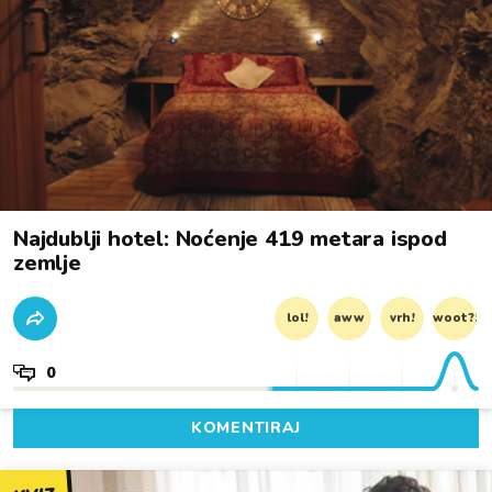
Najdublji hotel: Noćenje 419 metara ispod
zemlje
lol!
aww
vrh!
woot?!
0
KOMENTIRAJ