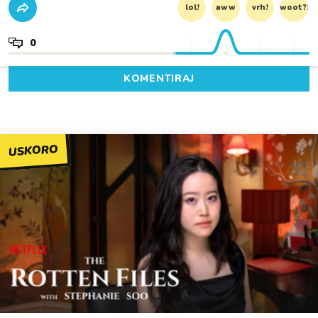
lol!
aww
vrh!
woot?!
0
KOMENTIRAJ
USKORO