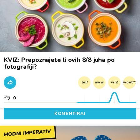
KVIZ: Prepoznajete li ovih 8/8 juha po
fotografiji?
lol!
aww
vrh!
woot?!
0
KOMENTIRAJ
MODNI IMPERATIV