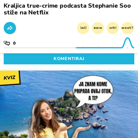
Kraljica true-crime podcasta Stephanie Soo
stiže na Netflix
lol!
aww
vrh!
woot?!
0
KOMENTIRAJ
KVIZ