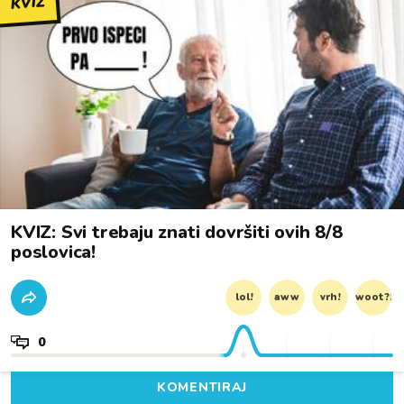
KVIZ
KVIZ: Svi trebaju znati dovršiti ovih 8/8
poslovica!
lol!
aww
vrh!
woot?!
0
KOMENTIRAJ