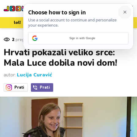
lol!
aww
vrh!
woot?!
2
pregleda
Sign in with Google
21. listopada 2016.
Hrvati pokazali veliko srce:
Mala Luce dobila novi dom!
autor:
Lucija Curavić
Prati
Prati