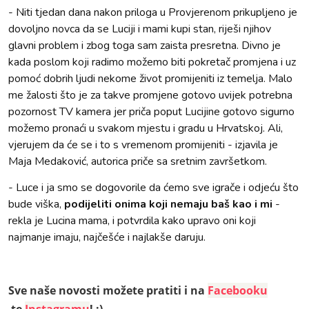
- Niti tjedan dana nakon priloga u Provjerenom prikupljeno je
dovoljno novca da se Luciji i mami kupi stan, riješi njihov
glavni problem i zbog toga sam zaista presretna. Divno je
kada poslom koji radimo možemo biti pokretač promjena i uz
pomoć dobrih ljudi nekome život promijeniti iz temelja. Malo
me žalosti što je za takve promjene gotovo uvijek potrebna
pozornost TV kamera jer priča poput Lucijine gotovo sigurno
možemo pronaći u svakom mjestu i gradu u Hrvatskoj. Ali,
vjerujem da će se i to s vremenom promijeniti - izjavila je
Maja Medaković, autorica priče sa sretnim završetkom.
- Luce i ja smo se dogovorile da ćemo sve igrače i odjeću što
bude viška,
podijeliti onima koji nemaju baš kao i mi
-
rekla je Lucina mama, i potvrdila kako upravo oni koji
najmanje imaju, najčešće i najlakše daruju.
Sve naše novosti možete pratiti i na
Facebooku