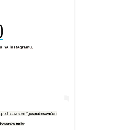
u na Instagramu.
spodinsavrseni #gospodinsavršeni
lhrvatska #rtlhr