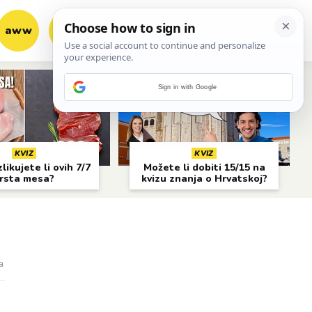
aww
vrh!
woot?!
Sign in with Google
KVIZ
KVIZ
likujete li ovih 7/7
Možete li dobiti 15/15 na
rsta mesa?
kvizu znanja o Hrvatskoj?
a