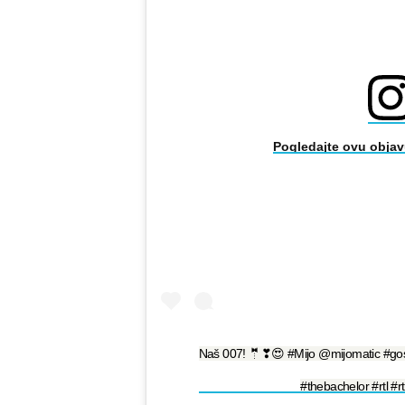
Pogledajte ovu objav
Naš 007! 🤵❣😍 #Mijo @mijomatic #go
#thebachelor #rtl #rt