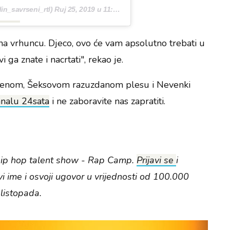
n_savrseni_rtl)
Ruj 25, 2019 u 11:28 PDT
 na vrhuncu. Djeco, ovo će vam apsolutno trebati u
i ga znate i nacrtati", rekao je.
šenom, Šeksovom razuzdanom plesu i Nevenki
nalu 24sata
i ne zaboravite nas zapratiti.
i hip hop talent show - Rap Camp.
Prijavi se
i
vi ime i osvoji ugovor u vrijednosti od 100.000
 listopada.