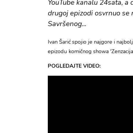
YouTube kanalu 24sata, a d
drugoj epizodi osvrnuo se
Savršenog...
Ivan Šarić spojio je najgore i najbo
epizodu komičnog showa 'Zenzacija'
POGLEDAJTE VIDEO: