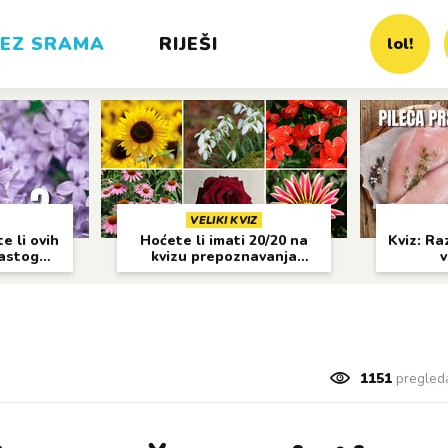
EZ SRAMA
RIJEŠI
lol!
VELIKI KVIZ
e li ovih
Hoćete li imati 20/20 na
Kviz: Raz
častog
kvizu prepoznavanja
v
cvijeća?
1151
pregled