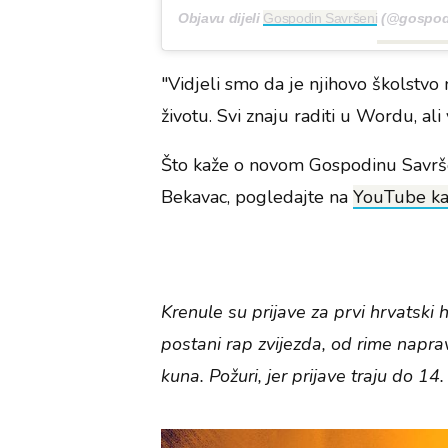
Objavu dijeli
Gospodin Savršeni
(@gospodi
"Vidjeli smo da je njihovo školstvo
životu. Svi znaju raditi u Wordu, ali v
Što kaže o novom Gospodinu Savr
Bekavac, pogledajte na
YouTube ka
Krenule su prijave za prvi hrvatsk
postani rap zvijezda, od rime napra
kuna. Požuri, jer prijave traju do 14.