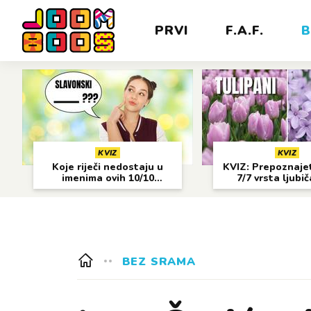
PRVI
F.A.F.
B
KVIZ
KVIZ
Koje riječi nedostaju u
KVIZ: Prepoznajet
imenima ovih 10/10
7/7 vrsta ljubi
gradova?
cvijeća?
BEZ SRAMA