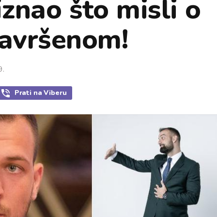
iznao što misli o
avršenom!
9.
Prati
na Viberu