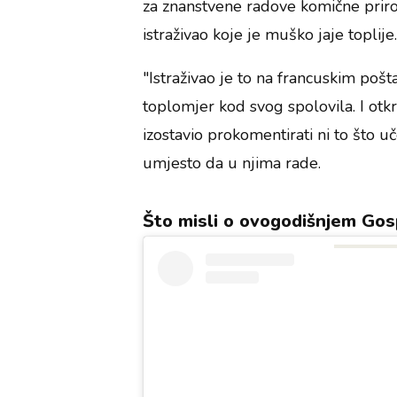
za znanstvene radove komične prirod
istraživao koje je muško jaje toplije
"Istraživao je to na francuskim pošt
toplomjer kod svog spolovila. I otkrio
izostavio prokomentirati ni to što 
umjesto da u njima rade.
Što misli o ovogodišnjem Go