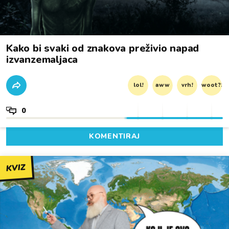
Kako bi svaki od znakova preživio napad
izvanzemaljaca
lol!
aww
vrh!
woot?!
0
KOMENTIRAJ
KVIZ