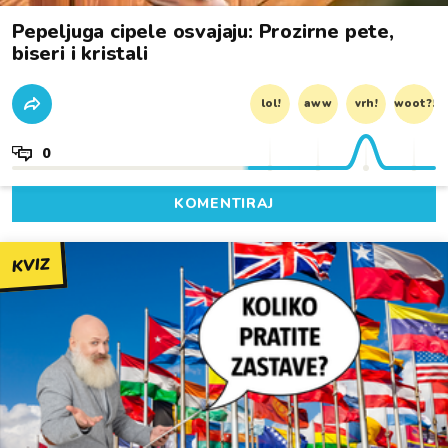
Pepeljuga cipele osvajaju: Prozirne pete,
biseri i kristali
lol!
aww
vrh!
woot?!
0
KOMENTIRAJ
KVIZ