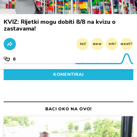
KVIZ: Rijetki mogu dobiti 8/8 na kvizu o
zastavama!
lol!
aww
vrh!
woot?!
0
KOMENTIRAJ