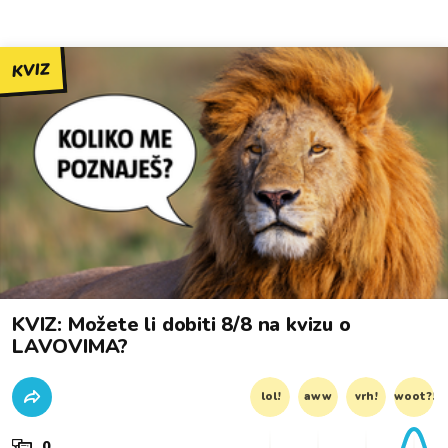
KVIZ
KVIZ: Možete li dobiti 8/8 na kvizu o
LAVOVIMA?
lol!
aww
vrh!
woot?!
0