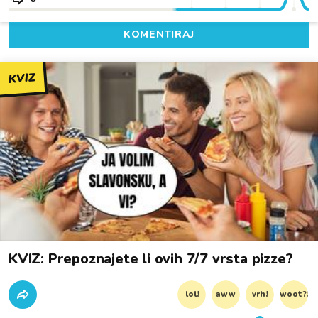
KOMENTIRAJ
KVIZ
KVIZ: Prepoznajete li ovih 7/7 vrsta pizze?
lol!
aww
vrh!
woot?!