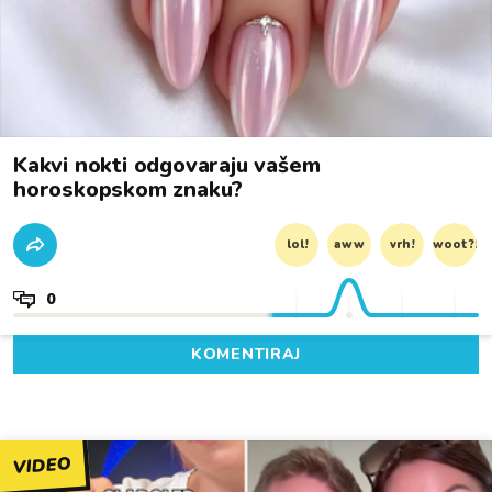
Kakvi nokti odgovaraju vašem
horoskopskom znaku?
lol!
aww
vrh!
woot?!
0
KOMENTIRAJ
VIDEO