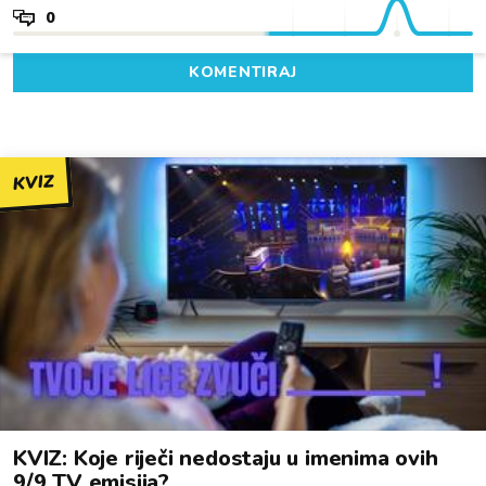
0
KOMENTIRAJ
KVIZ
KVIZ: Koje riječi nedostaju u imenima ovih
9/9 TV emisija?