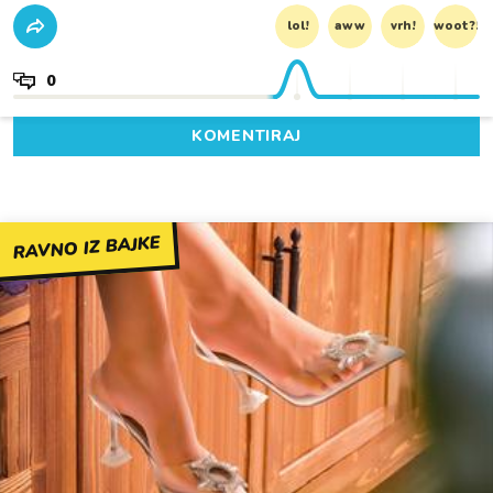
lol!
aww
vrh!
woot?!
0
KOMENTIRAJ
RAVNO IZ BAJKE