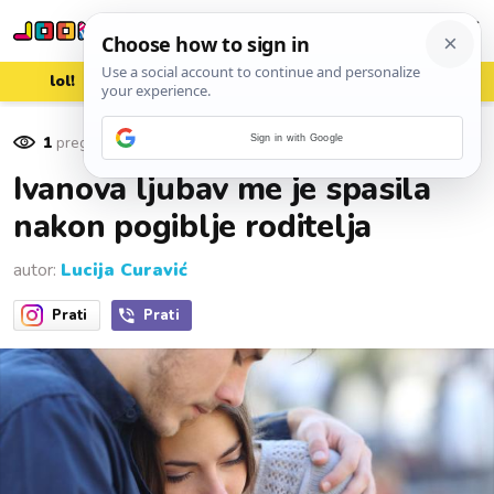
lol!
aww
vrh!
woot?!
1
pregleda
Sign in with Google
12. listopada 2016.
Ivanova ljubav me je spasila
nakon pogiblje roditelja
autor:
Lucija Curavić
Prati
Prati