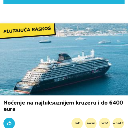
PLUTAJUĆA RASKOŠ
Noćenje na najluksuznijem kruzeru i do 6400
eura
lol!
aww
vrh!
woot?!