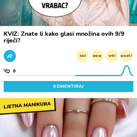
KVIZ: Znate li kako glasi množina ovih 9/9
riječi?
lol!
aww
vrh!
woot?!
0
KOMENTIRAJ
LJETNA MANIKURA