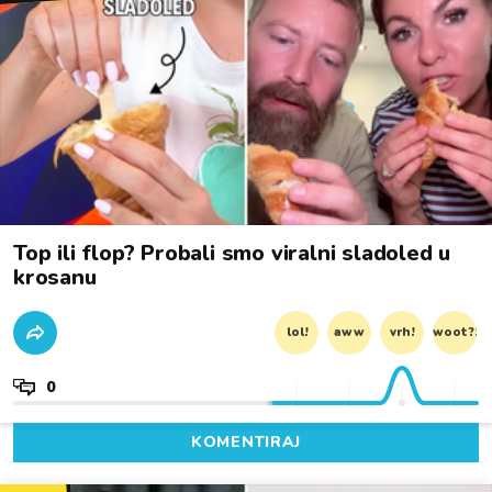
Top ili flop? Probali smo viralni sladoled u
krosanu
lol!
aww
vrh!
woot?!
0
KOMENTIRAJ