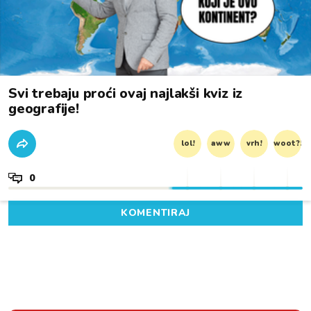
Svi trebaju proći ovaj najlakši kviz iz
geografije!
lol!
aww
vrh!
woot?!
0
KOMENTIRAJ