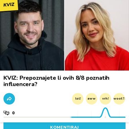
KVIZ
KVIZ: Prepoznajete li ovih 8/8 poznatih
influencera?
lol!
aww
vrh!
woot?!
0
KOMENTIRAJ