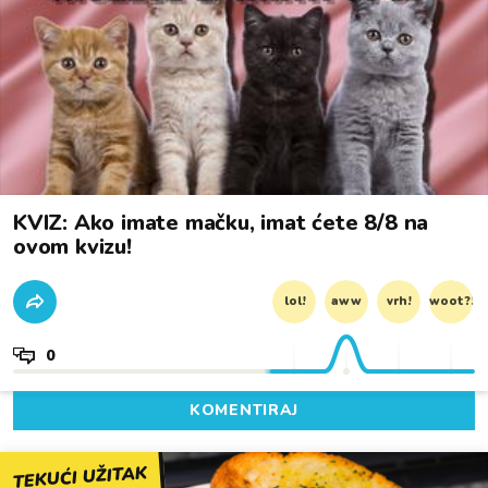
KVIZ: Ako imate mačku, imat ćete 8/8 na
ovom kvizu!
lol!
aww
vrh!
woot?!
0
KOMENTIRAJ
TEKUĆI UŽITAK