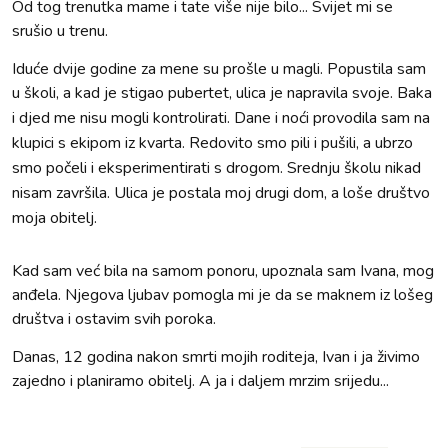
Od tog trenutka mame i tate više nije bilo... Svijet mi se
srušio u trenu.
Iduće dvije godine za mene su prošle u magli. Popustila sam
u školi, a kad je stigao pubertet, ulica je napravila svoje.
Baka
i djed me nisu mogli kontrolirati. Dane i noći provodila sam na
klupici s ekipom iz kvarta. Redovito smo pili i pušili, a ubrzo
smo počeli i eksperimentirati s drogom.
Srednju školu nikad
nisam završila. Ulica je postala moj drugi dom, a loše društvo
moja obitelj.
Kad sam već bila na samom ponoru, upoznala sam Ivana, mog
anđela. Njegova ljubav pomogla mi je da se maknem iz lošeg
društva i ostavim svih poroka.
Danas, 12 godina nakon smrti mojih roditeja, Ivan i ja živimo
zajedno i planiramo obitelj. A ja i daljem mrzim srijedu...