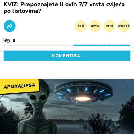
KVIZ: Prepoznajete li ovih 7/7 vrsta cvijeća
po listovima?
lol!
aww
vrh!
woot?!
0
KOMENTIRAJ
APOKALIPSA