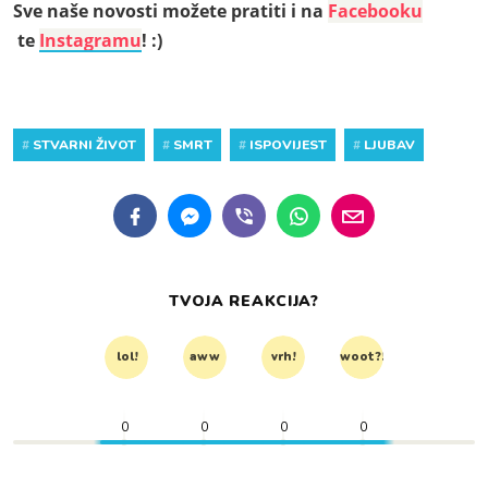
Sve naše novosti možete pratiti i na
Facebooku
te
Instagramu
! :)
#
STVARNI ŽIVOT
#
SMRT
#
ISPOVIJEST
#
LJUBAV
TVOJA REAKCIJA?
lol!
aww
vrh!
woot?!
0
0
0
0