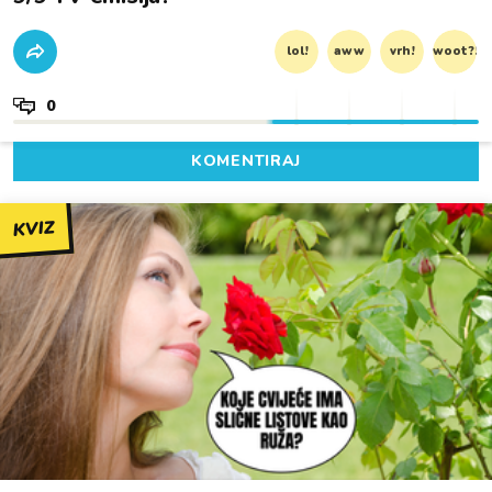
lol!
aww
vrh!
woot?!
0
KOMENTIRAJ
KVIZ