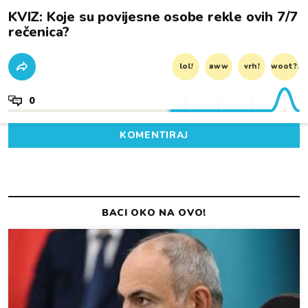
KVIZ: Koje su povijesne osobe rekle ovih 7/7
rečenica?
lol!
aww
vrh!
woot?!
0
KOMENTIRAJ