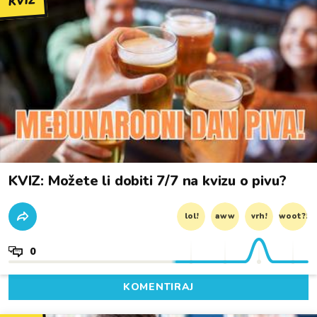
KVIZ
KVIZ: Možete li dobiti 7/7 na kvizu o pivu?
lol!
aww
vrh!
woot?!
0
KOMENTIRAJ