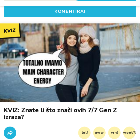
KOMENTIRAJ
KVIZ
KVIZ: Znate li što znači ovih 7/7 Gen Z
izraza?
lol!
aww
vrh!
woot?!