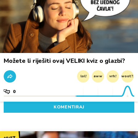
Možete li riješiti ovaj VELIKI kviz o glazbi?
lol!
aww
vrh!
woot?!
0
KOMENTIRAJ