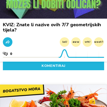
KVIZ: Znate li nazive ovih 7/7 geometrijskih
tijela?
lol!
aww
vrh!
woot?!
0
KOMENTIRAJ
BOGATSTVO MORA