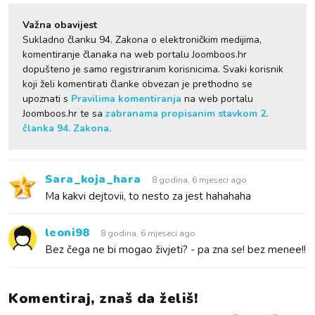
Važna obavijest
Sukladno članku 94. Zakona o elektroničkim medijima,
komentiranje članaka na web portalu Joomboos.hr
dopušteno je samo registriranim korisnicima. Svaki korisnik
koji želi komentirati članke obvezan je prethodno se
upoznati s
Pravilima komentiranja
na web portalu
Joomboos.hr te sa
zabranama propisanim stavkom 2.
članka 94. Zakona.
Sara_koja_hara
8 godina, 6 mjeseci ago
Ma kakvi dejtovii, to nesto za jest hahahaha
leoni98
8 godina, 6 mjeseci ago
Bez čega ne bi mogao živjeti? - pa zna se! bez menee!!
Komentiraj, znaš da želiš!