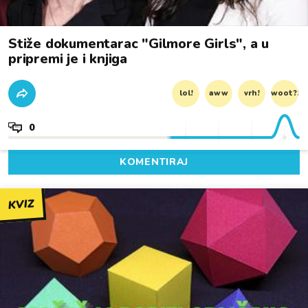
Stiže dokumentarac "Gilmore Girls", a u
pripremi je i knjiga
lol!
aww
vrh!
woot?!
0
KOMENTIRAJ
KVIZ