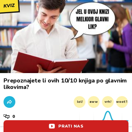
KVIZ
Prepoznajete li ovih 10/10 knjiga po glavnim
likovima?
lol!
aww
vrh!
woot?!
0
PRATI NAS
KOMENTIRAJ