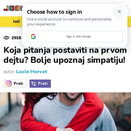
lol!
aww
vrh!
woot?!
2918
pregleda
Sign in with Google
29. siječnja 2018.
Koja pitanja postaviti na prvom
dejtu? Bolje upoznaj simpatiju!
autor:
Lucia Horvat
Prati
Prati