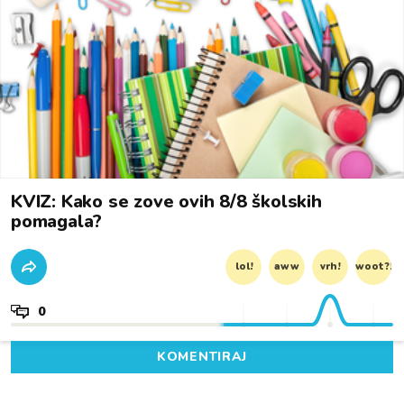
KVIZ: Kako se zove ovih 8/8 školskih
pomagala?
lol!
aww
vrh!
woot?!
0
KOMENTIRAJ