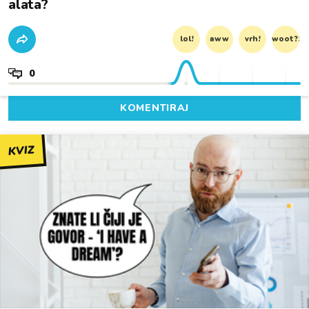
alata?
lol!
aww
vrh!
woot?!
0
KOMENTIRAJ
KVIZ