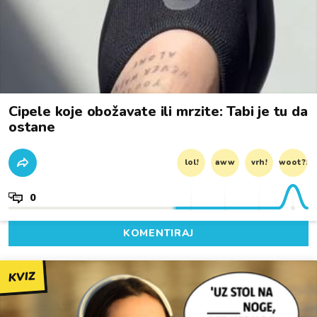
Cipele koje obožavate ili mrzite: Tabi je tu da
ostane
lol!
aww
vrh!
woot?!
0
KOMENTIRAJ
KVIZ