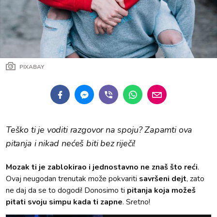
PIXABAY
Teško ti je voditi razgovor na spoju? Zapamti ova
pitanja i nikad nećeš biti bez riječi!
Mozak ti je zablokirao i jednostavno ne znaš što reći
.
Ovaj neugodan trenutak može pokvariti
savršeni dejt
, zato
ne daj da se to dogodi! Donosimo ti
pitanja koja možeš
pitati svoju simpu kada ti zapne
. Sretno!