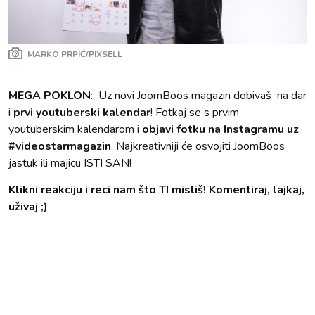
MARKO PRPIĆ/PIXSELL
MEGA POKLON
: Uz novi JoomBoos magazin dobivaš na dar
i
prvi youtuberski kalendar
! Fotkaj se s prvim
youtuberskim kalendarom i
objavi fotku na Instagramu uz
#videostarmagazin
. Najkreativniji će osvojiti JoomBoos
jastuk ili majicu ISTI SAN!
Klikni reakciju i reci nam što TI misliš! Komentiraj, lajkaj,
uživaj ;)