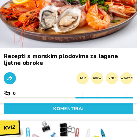
Recepti s morskim plodovima za lagane
ljetne obroke
lol!
aww
vrh!
woot?!
0
KOMENTIRAJ
KVIZ