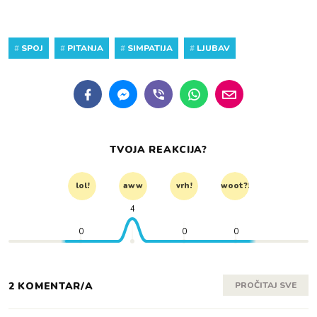
#
SPOJ
#
PITANJA
#
SIMPATIJA
#
LJUBAV
TVOJA REAKCIJA?
lol!
aww
vrh!
woot?!
4
0
0
0
2 KOMENTAR/A
PROČITAJ SVE