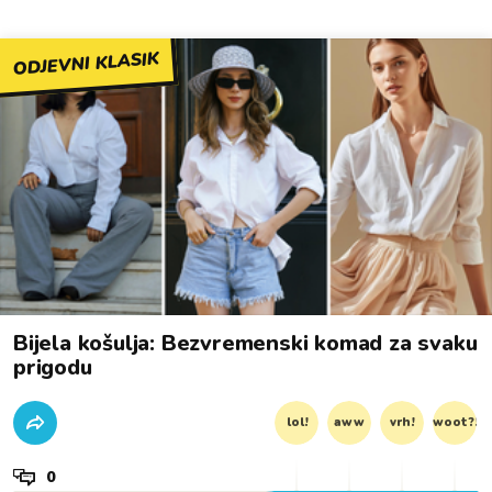
ODJEVNI KLASIK
Bijela košulja: Bezvremenski komad za svaku
prigodu
lol!
aww
vrh!
woot?!
0