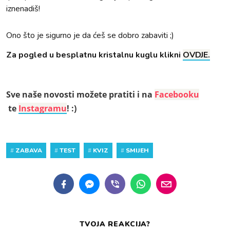
iznenadiš!
Ono što je sigurno je da ćeš se dobro zabaviti ;)
Za pogled u besplatnu kristalnu kuglu klikni
OVDJE.
Sve naše novosti možete pratiti i na
Facebooku
te
Instagramu
! :)
#
ZABAVA
#
TEST
#
KVIZ
#
SMIJEH
TVOJA REAKCIJA?