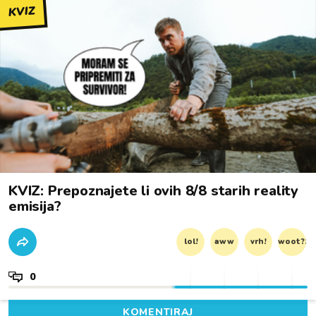
KVIZ
KVIZ: Prepoznajete li ovih 8/8 starih reality
emisija?
lol!
aww
vrh!
woot?!
0
KOMENTIRAJ