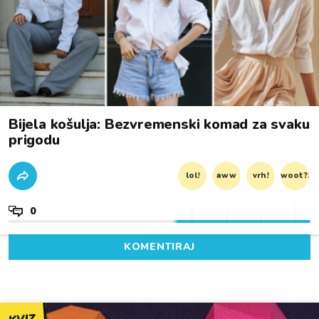
Bijela košulja: Bezvremenski komad za svaku
prigodu
lol!
aww
vrh!
woot?!
0
KOMENTIRAJ