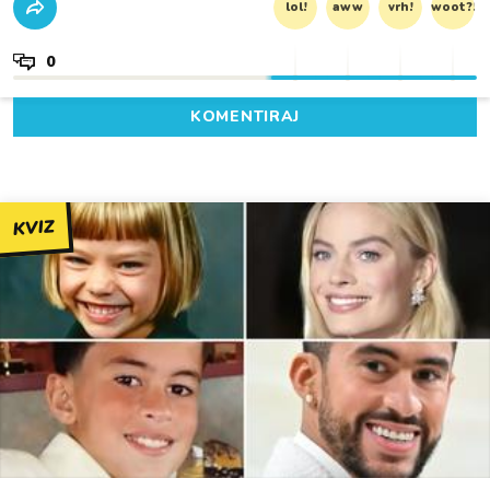
lol!
aww
vrh!
woot?!
0
KOMENTIRAJ
KVIZ