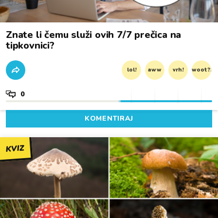
Znate li čemu služi ovih 7/7 prečica na
tipkovnici?
lol!
aww
vrh!
woot?!
0
KOMENTIRAJ
KVIZ