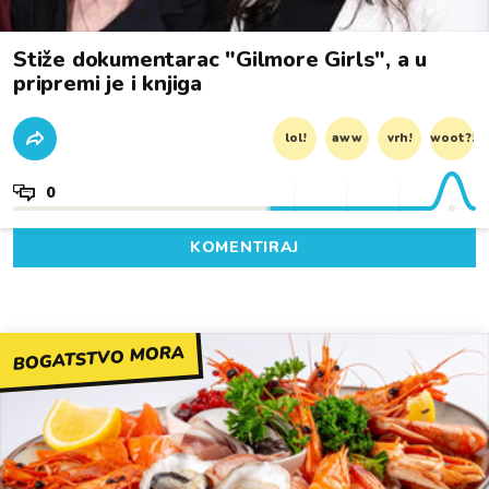
Stiže dokumentarac "Gilmore Girls", a u
pripremi je i knjiga
lol!
aww
vrh!
woot?!
0
KOMENTIRAJ
BOGATSTVO MORA