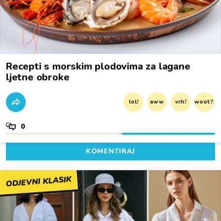
Recepti s morskim plodovima za lagane
ljetne obroke
lol!
aww
vrh!
woot?!
0
KOMENTIRAJ
ODJEVNI KLASIK