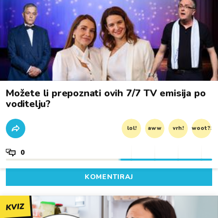
Možete li prepoznati ovih 7/7 TV emisija po
voditelju?
lol!
aww
vrh!
woot?!
0
KOMENTIRAJ
KVIZ