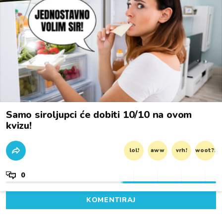
Samo siroljupci će dobiti 10/10 na ovom
kvizu!
lol!
aww
vrh!
woot?!
0
KOMENTIRAJ