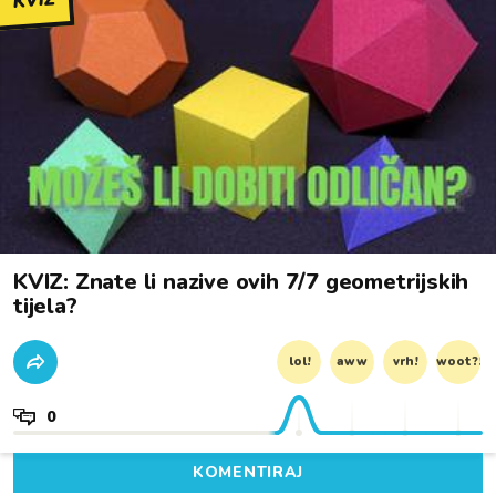
KVIZ
KVIZ: Znate li nazive ovih 7/7 geometrijskih
tijela?
lol!
aww
vrh!
woot?!
0
KOMENTIRAJ