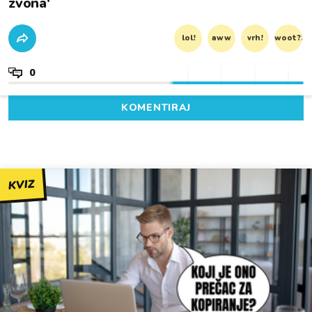
zvona'
lol!
aww
vrh!
woot?!
0
KOMENTIRAJ
KVIZ