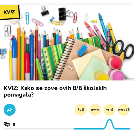
KVIZ
KVIZ: Kako se zove ovih 8/8 školskih
pomagala?
lol!
aww
vrh!
woot?!
0