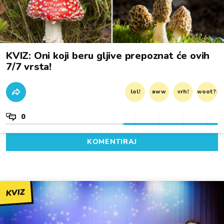
KVIZ: Oni koji beru gljive prepoznat će ovih
7/7 vrsta!
lol!
aww
vrh!
woot?!
0
KOMENTIRAJ
KVIZ