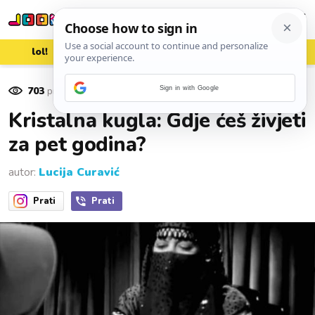
lol!
aww
vrh!
woot?!
703
pregleda
Sign in with Google
24. listopada 2016.
Kristalna kugla: Gdje ćeš živjeti
za pet godina?
autor:
Lucija Curavić
Prati
Prati