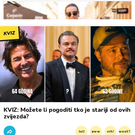
KVIZ
KVIZ: Možete li pogoditi tko je stariji od ovih
zvijezda?
lol!
aww
vrh!
woot?!