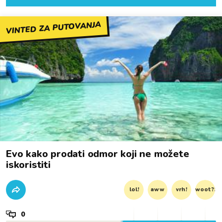
VINTED ZA PUTOVANJA
Evo kako prodati odmor koji ne možete
iskoristiti
lol!
aww
vrh!
woot?!
0