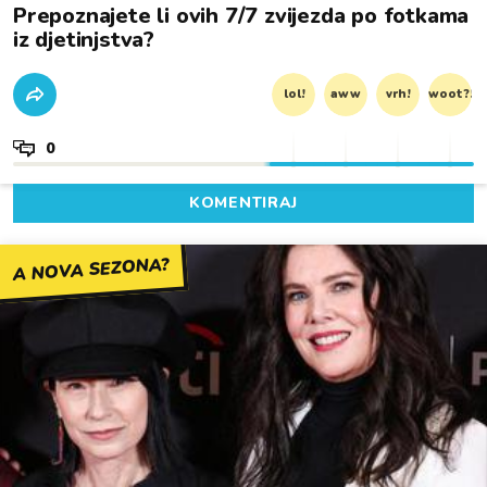
Prepoznajete li ovih 7/7 zvijezda po fotkama
iz djetinjstva?
lol!
aww
vrh!
woot?!
0
KOMENTIRAJ
A NOVA SEZONA?