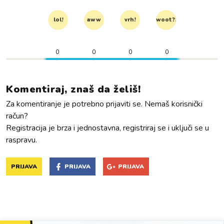
lol!
aww
vrh!
woot?!
0
0
0
0
Komentiraj, znaš da želiš!
Za komentiranje je potrebno prijaviti se. Nemaš korisnički
račun?
Registracija je brza i jednostavna, registriraj se i uključi se u
raspravu.
PRIJAVA
PRIJAVA
PRIJAVA