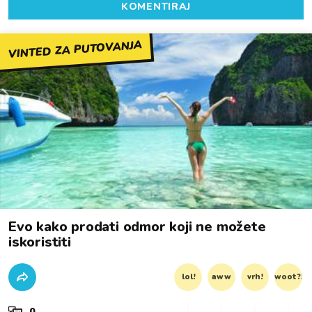
KOMENTIRAJ
VINTED ZA PUTOVANJA
Evo kako prodati odmor koji ne možete
iskoristiti
lol!
aww
vrh!
woot?!
0