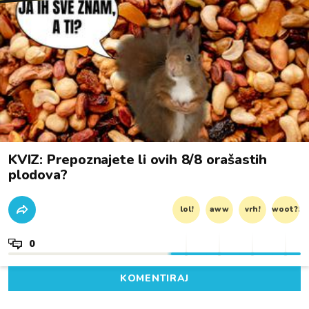
KVIZ: Prepoznajete li ovih 8/8 orašastih
plodova?
lol!
aww
vrh!
woot?!
0
KOMENTIRAJ