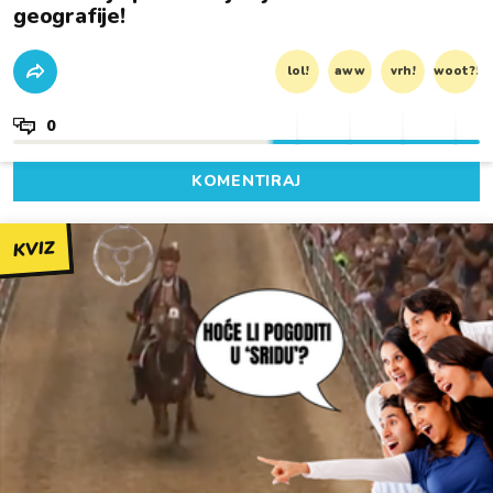
geografije!
lol!
aww
vrh!
woot?!
0
KOMENTIRAJ
KVIZ