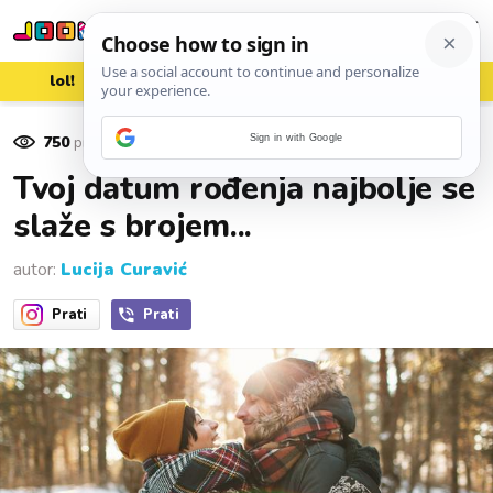
lol!
aww
vrh!
woot?!
750
pregleda
Sign in with Google
21. rujna 2016.
Tvoj datum rođenja najbolje se
slaže s brojem...
autor:
Lucija Curavić
Prati
Prati