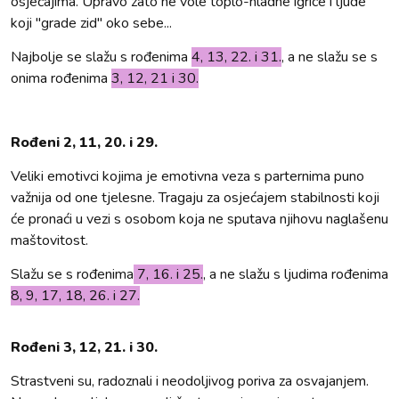
osjećajima. Upravo zato ne vole toplo-hladne igrice i ljude
koji "grade zid" oko sebe...
Najbolje se slažu s rođenima
4, 13, 22. i 31.
, a ne slažu se s
onima rođenima
3, 12, 21 i 30.
Rođeni 2, 11, 20. i 29.
Veliki emotivci kojima je emotivna veza s parternima puno
važnija od one tjelesne. Tragaju za osjećajem stabilnosti koji
će pronaći u vezi s osobom koja ne sputava njihovu naglašenu
maštovitost.
Slažu se s rođenima
7, 16. i 25.
, a ne slažu s ljudima rođenima
8, 9, 17, 18, 26. i 27.
Rođeni 3, 12, 21. i 30.
Strastveni su, radoznali i neodoljivog poriva za osvajanjem.