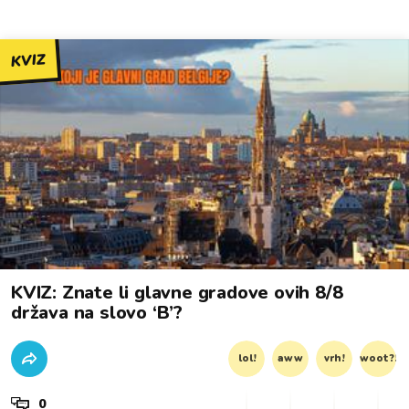
KVIZ
KVIZ: Znate li glavne gradove ovih 8/8
država na slovo ‘B’?
lol!
aww
vrh!
woot?!
0