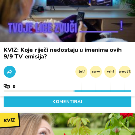
KVIZ: Koje riječi nedostaju u imenima ovih
9/9 TV emisija?
lol!
aww
vrh!
woot?!
0
KOMENTIRAJ
KVIZ