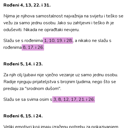
Rođeni 4, 13, 22. i 31.
Njima je njihova samostalnost najvažnija na svijetu i teško se
vežu za samo jednu osobu. Jako su zahtjevni i teško ih je
oduševiti. Nikada ne oprađtaki nevjeru.
Slažu se s rođenima
1, 10, 19. i 28.
, a nikako ne slažu s
rođenima
8, 17. i 26.
Rođeni 5, 14. i 23.
Za njih cilj ljubavi nije vječno vezanje uz samo jednu osobu.
Radije njeguju prijateljstva s brojnim ljudima, nego što se
predaju za "srodnom dušom".
Slažu se sa svima osim s
3, 8, 12, 17, 21. i 26.
Rođeni 6, 15. i 24.
Veliki emotivci koji imaju izraženu potrebu za pokazivanjem