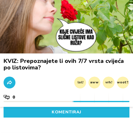
KVIZ: Prepoznajete li ovih 7/7 vrsta cvijeća
po listovima?
lol!
aww
vrh!
woot?!
0
KOMENTIRAJ