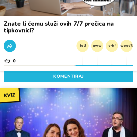
Znate li čemu služi ovih 7/7 prečica na
tipkovnici?
lol!
aww
vrh!
woot?!
0
KOMENTIRAJ
KVIZ