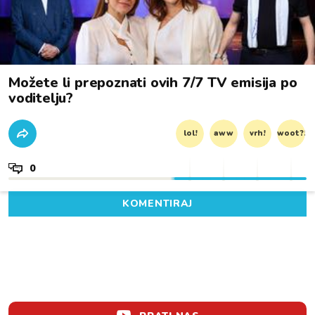
Možete li prepoznati ovih 7/7 TV emisija po
voditelju?
lol!
aww
vrh!
woot?!
0
KOMENTIRAJ