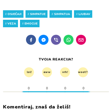
#
OSJEĆAJI
#
SIMPATIJE
#
SIMPATIJA
#
LJUBAV
#
VEZA
#
EMOCIJE
TVOJA REAKCIJA?
lol!
aww
vrh!
woot?!
0
0
0
0
Komentiraj, znaš da želiš!