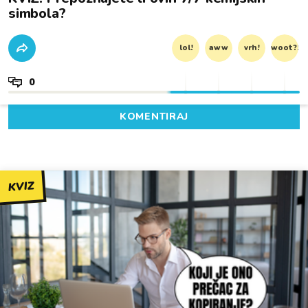
simbola?
lol!
aww
vrh!
woot?!
0
KOMENTIRAJ
KVIZ