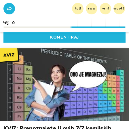
lol!
aww
vrh!
woot?!
0
KOMENTIRAJ
KVIZ
KVIZ: Prepoznajete li ovih 7/7 kemijskih