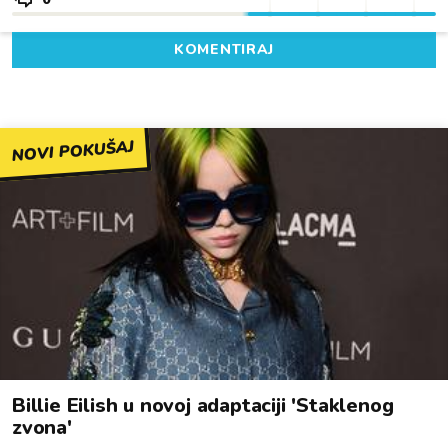
KOMENTIRAJ
NOVI POKUŠAJ
Billie Eilish u novoj adaptaciji 'Staklenog
zvona'