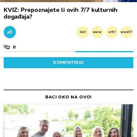
KVIZ: Prepoznajete li ovih 7/7 kulturnih
događaja?
lol!
aww
vrh!
woot?!
0
KOMENTIRAJ