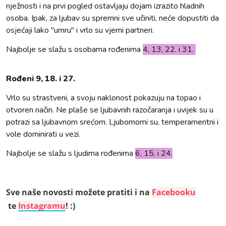
nježnosti i na prvi pogled ostavljaju dojam izrazito hladnih
osoba. Ipak, za ljubav su spremni sve učiniti, neće dopustiti da
osjećaji lako "umru" i vrlo su vjerni partneri.
Najbolje se slažu s osobama rođenima
4, 13, 22. i 31.
Rođeni 9, 18. i 27.
Vrlo su strastveni, a svoju naklonost pokazuju na topao i
otvoren način. Ne plaše se ljubavnih razočaranja i uvijek su u
potrazi sa ljubavnom srećom. Ljubomorni su, temperamentni i
vole dominirati u vezi.
Najbolje se slažu s ljudima rođenima
6, 15. i 24.
Sve naše novosti možete pratiti i na
Facebooku
te
Instagramu
! :)