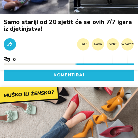
Samo stariji od 20 sjetit će se ovih 7/7 igara
iz djetinjstva!
lol!
aww
vrh!
woot?!
0
KOMENTIRAJ
MUŠKO ILI ŽENSKO?