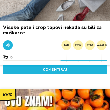
Visoke pete i crop topovi nekada su bili za
muškarce
lol!
aww
vrh!
woot?!
0
KOMENTIRAJ
KVIZ