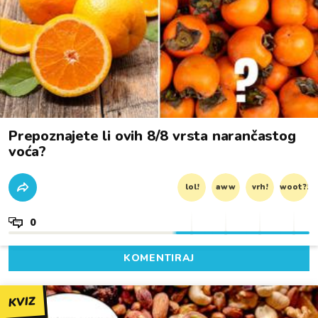
Prepoznajete li ovih 8/8 vrsta narančastog
voća?
lol!
aww
vrh!
woot?!
0
KOMENTIRAJ
KVIZ