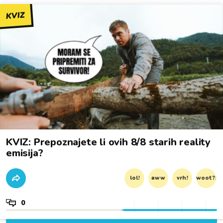
KVIZ
KVIZ: Prepoznajete li ovih 8/8 starih reality
emisija?
lol!
aww
vrh!
woot?!
0