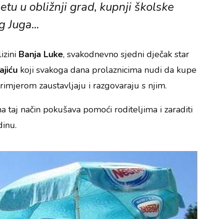
letu u obližnji grad, kupnji školske
g Juga...
izini
Banja Luke
, svakodnevno sjedni dječak star
jiću
koji svakoga dana prolaznicima nudi da kupe
imjerom zaustavljaju i razgovaraju s njim.
a taj način pokušava pomoći roditeljima i zaraditi
dinu.