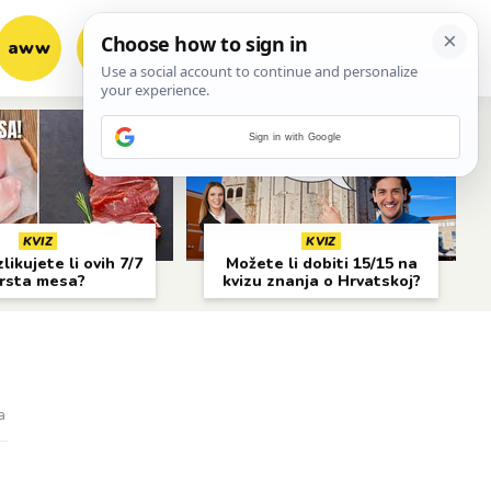
aww
vrh!
woot?!
Sign in with Google
KVIZ
KVIZ
likujete li ovih 7/7
Možete li dobiti 15/15 na
rsta mesa?
kvizu znanja o Hrvatskoj?
a