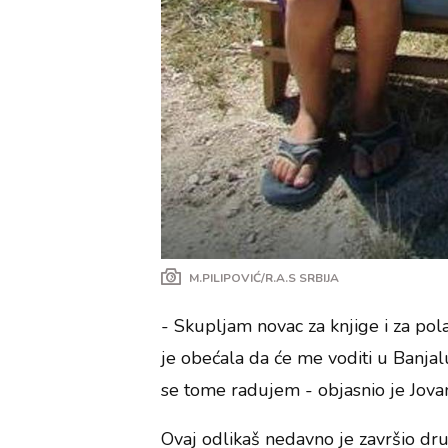
M.PILIPOVIĆ/R.A.S SRBIJA
- Skupljam novac za knjige i za pol
je obećala da će me voditi u Banjalu
se tome radujem - objasnio je Jova
Ovaj odlikaš nedavno je završio dru