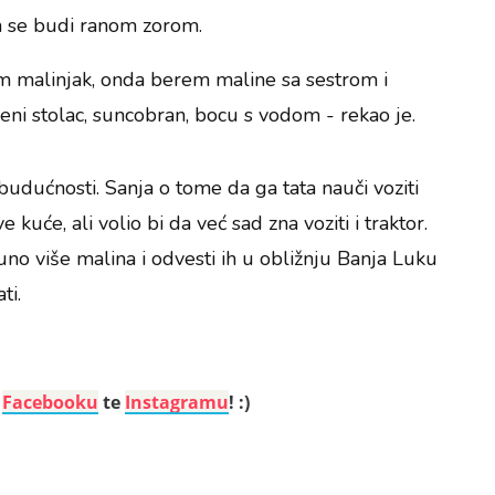
na se budi ranom zorom.
am malinjak, onda berem maline sa sestrom i
ni stolac, suncobran, bocu s vodom - rekao je.
 budućnosti. Sanja o tome da ga tata nauči voziti
 kuće, ali volio bi da već sad zna voziti i traktor.
uno više malina i odvesti ih u obližnju Banja Luku
ti.
a
Facebooku
te
Instagramu
! :)