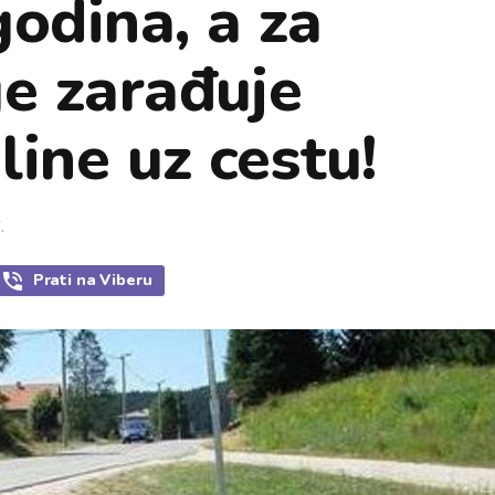
godina, a za
ge zarađuje
line uz cestu!
.
Prati
na Viberu