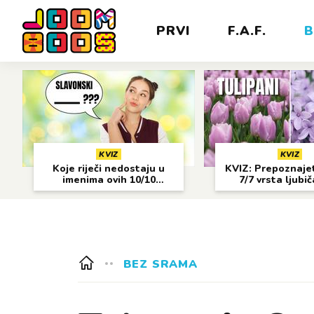
PRVI
F.A.F.
B
KVIZ
KVIZ
Koje riječi nedostaju u
KVIZ: Prepoznajet
imenima ovih 10/10
7/7 vrsta ljubi
gradova?
cvijeća?
BEZ SRAMA