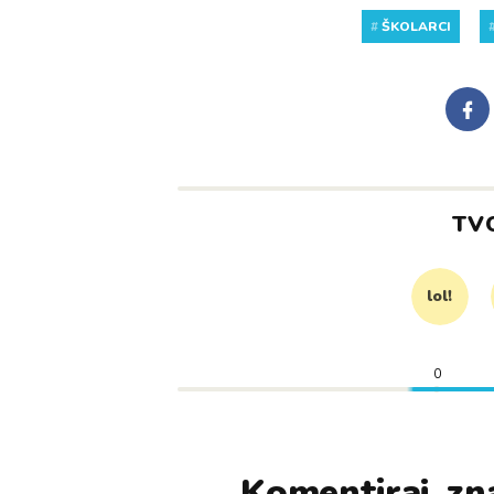
#
ŠKOLARCI
TV
lol!
0
Komentiraj, zna