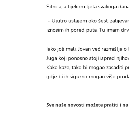
Sitnica, a tijekom ljeta svakoga da
- Ujutro ustajem oko šest, zalijev
iznosim ih pored puta. Tu imam drve
Iako još mali, Jovan već razmišlja o
Juga koji ponosno stoji ispred njihove
Kako kaže, tako bi mogao zasaditi p
gdje bi ih sigurno mogao više proda
Sve naše novosti možete pratiti i n