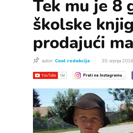
Tek mu je 8 
školske knji
prodajući ma
autor:
Cool redakcija
30. srpnja 2016
Prati
na Instagramu