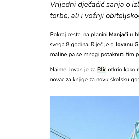
Vrijedni dječaćić sanja o iz
torbe, ali i vožnji obiteljsko
Pokraj ceste, na planini
Manjači
u bl
svega 8 godina. Riječ je o
Jovanu Ga
maline pa se mnogi potaknuti tim pr
Naime, Jovan je za
Blic
otkrio kako n
novac za knjige za novu školsku go