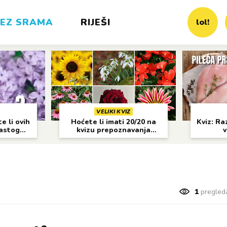
EZ SRAMA
RIJEŠI
lol!
VELIKI KVIZ
e li ovih
Hoćete li imati 20/20 na
Kviz: Raz
častog
kvizu prepoznavanja
v
cvijeća?
1
pregled