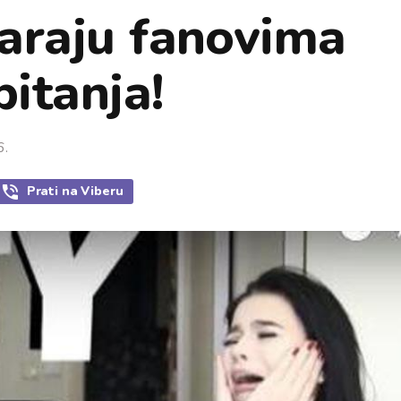
araju fanovima
pitanja!
6.
Prati
na Viberu