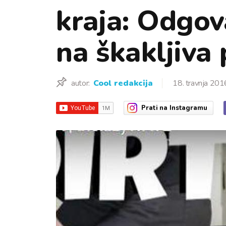
kraja: Odgov
na škakljiva 
autor:
Cool redakcija
18. travnja 201
Prati
na Instagramu