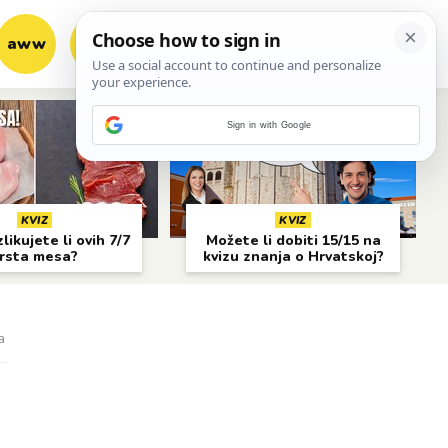
aww
vrh!
woot?!
Sign in with Google
KVIZ
KVIZ
likujete li ovih 7/7
Možete li dobiti 15/15 na
rsta mesa?
kvizu znanja o Hrvatskoj?
a