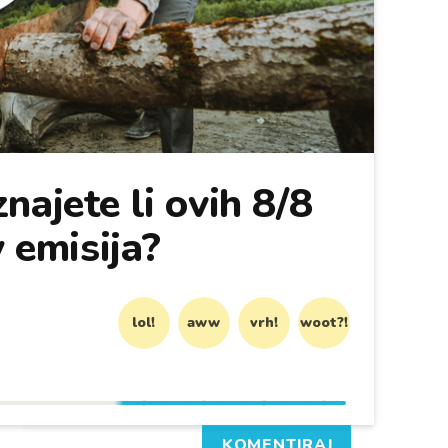
najete li ovih 8/8
y emisija?
lol!
aww
vrh!
woot?!
KOMENTIRAJ