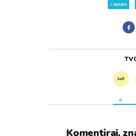
#
SMIJEH
TV
lol!
0
Komentiraj, zna