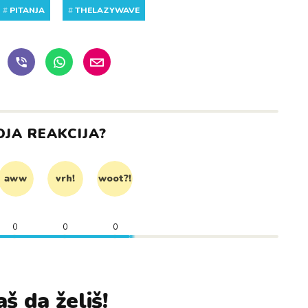
#
PITANJA
#
THELAZYWAVE
OJA REAKCIJA?
aww
vrh!
woot?!
0
0
0
š da želiš!