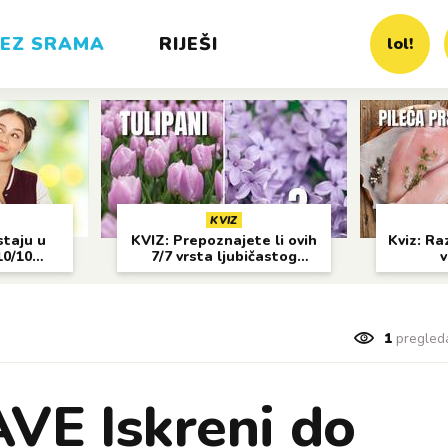
EZ SRAMA
RIJEŠI
lol!
KVIZ
staju u
KVIZ: Prepoznajete li ovih
Kviz: Raz
10/10
7/7 vrsta ljubičastog
v
cvijeća?
1
pregled
E Iskreni do