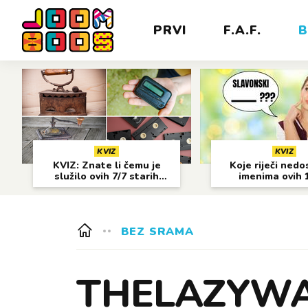
PRVI
F.A.F.
B
KVIZ
KVIZ
KVIZ: Znate li čemu je
Koje riječi nedo
služilo ovih 7/7 starih
imenima ovih 
predmeta?
gradova?
BEZ SRAMA
THELAZYWAV