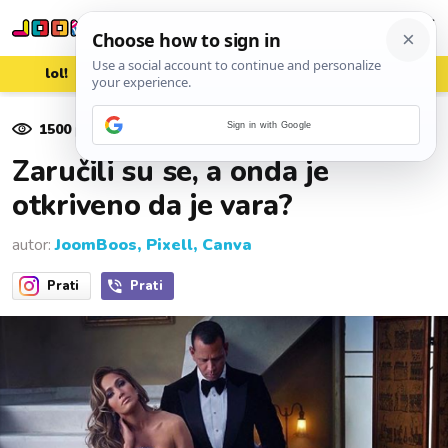
lol!
aww
vrh!
woot?!
1500
pregleda
Sign in with Google
11. ožujka 2019.
Zaručili su se, a onda je
otkriveno da je vara?
autor:
JoomBoos, Pixell, Canva
Prati
Prati