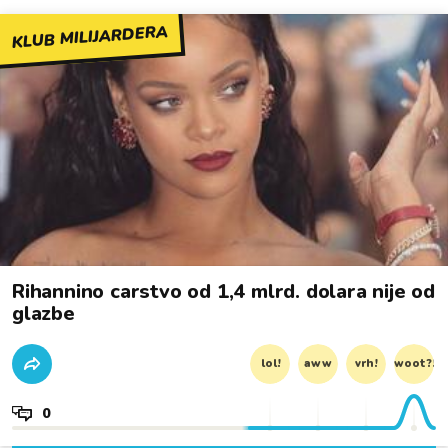
KLUB MILIJARDERA
Rihannino carstvo od 1,4 mlrd. dolara nije od
glazbe
lol!
aww
vrh!
woot?!
0