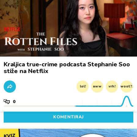
Kraljica true-crime podcasta Stephanie Soo
stiže na Netflix
lol!
aww
vrh!
woot?!
0
KOMENTIRAJ
KVIZ