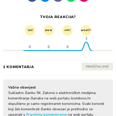
TVOJA REAKCIJA?
lol!
aww
vrh!
woot?!
3
0
0
0
1 KOMENTAR/A
PROČITAJ SVE
Važna obavijest
Sukladno članku 94. Zakona o elektroničkim medijima,
komentiranje članaka na web portalu Joomboos.hr
dopušteno je samo registriranim korisnicima. Svaki korisnik
koji želi komentirati članke obvezan je prethodno se
upoznati s
Pravilima komentiranja
na web portalu