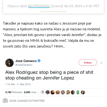
Objavu dijeli
Alex Rodriguez
(@arod)
Vel 24, 2019 u 6:01 PST
Također je napisao kako se našao s Jessicom prije par
mjeseci, a tijekom tog susreta Alex ju je nazvao na mobitel.
"Alex, prestani biti govno i prestani varati Jennifer", dodao je
te ga pozvao na MMA ili boksački meč. Valjda da mu se
osveti zato što vara zaručnicu? Hmm...
JOSE CANSECO/TWITTER