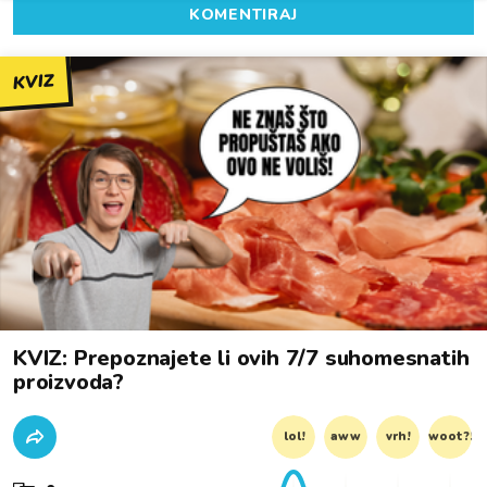
KOMENTIRAJ
KVIZ
KVIZ: Prepoznajete li ovih 7/7 suhomesnatih
proizvoda?
lol!
aww
vrh!
woot?!