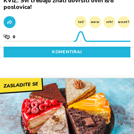
KVIZ: Svi trebaju znati dovršiti ovih 8/8
poslovica!
lol!
aww
vrh!
woot?!
0
KOMENTIRAJ
ZASLADITE SE