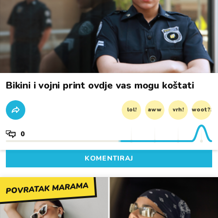
Bikini i vojni print ovdje vas mogu koštati
lol!
aww
vrh!
woot?!
0
KOMENTIRAJ
POVRATAK MARAMA