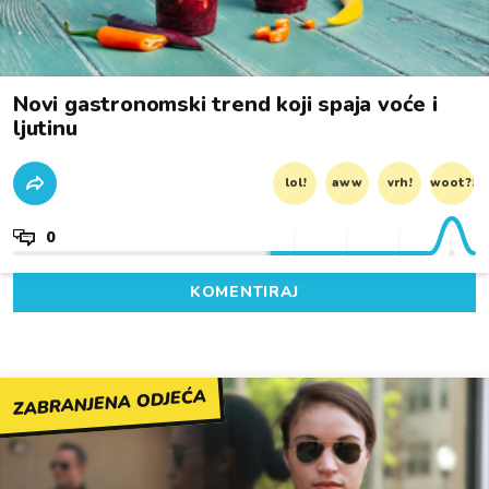
Novi gastronomski trend koji spaja voće i
ljutinu
lol!
aww
vrh!
woot?!
0
KOMENTIRAJ
ZABRANJENA ODJEĆA