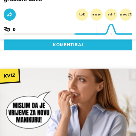
lol!
aww
vrh!
woot?!
0
KOMENTIRAJ
KVIZ