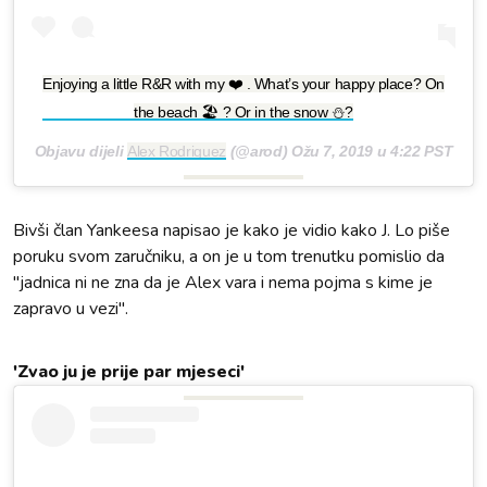
Enjoying a little R&R with my ❤️ . What’s your happy place? On
the beach 🏖 ? Or in the snow ⛄️?
Objavu dijeli
Alex Rodriguez
(@arod)
Ožu 7, 2019 u 4:22 PST
Bivši član Yankeesa napisao je kako je vidio kako J. Lo piše
poruku svom zaručniku, a on je u tom trenutku pomislio da
"jadnica ni ne zna da je Alex vara i nema pojma s kime je
zapravo u vezi".
'Zvao ju je prije par mjeseci'