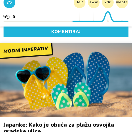
lol!
aww
vrh!
woot?!
0
KOMENTIRAJ
MODNI IMPERATIV
Japanke: Kako je obuća za plažu osvojila
gradske ulice