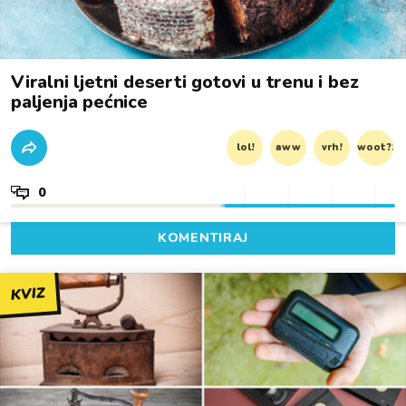
Viralni ljetni deserti gotovi u trenu i bez
paljenja pećnice
lol!
aww
vrh!
woot?!
0
KOMENTIRAJ
KVIZ