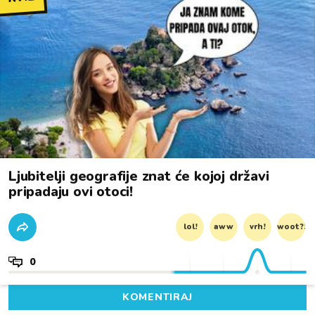
Ljubitelji geografije znat će kojoj državi
pripadaju ovi otoci!
lol!
aww
vrh!
woot?!
0
KOMENTIRAJ