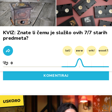
KVIZ: Znate li čemu je služilo ovih 7/7 starih
predmeta?
lol!
aww
vrh!
woot?!
0
KOMENTIRAJ
USKORO