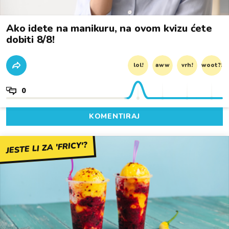
Ako idete na manikuru, na ovom kvizu ćete
dobiti 8/8!
lol!
aww
vrh!
woot?!
0
KOMENTIRAJ
JESTE LI ZA 'FRICY'?