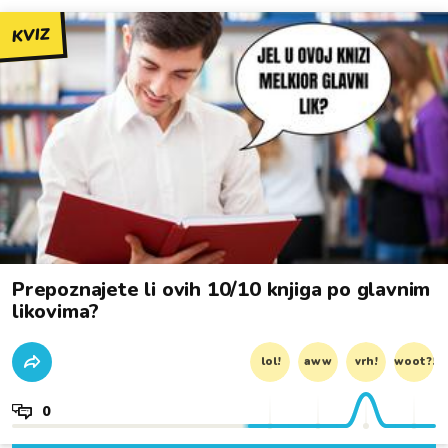
KVIZ
Prepoznajete li ovih 10/10 knjiga po glavnim
likovima?
lol!
aww
vrh!
woot?!
0