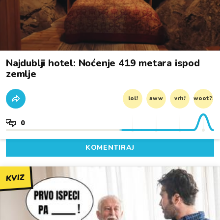
Najdublji hotel: Noćenje 419 metara ispod
zemlje
lol!
aww
vrh!
woot?!
0
KOMENTIRAJ
KVIZ