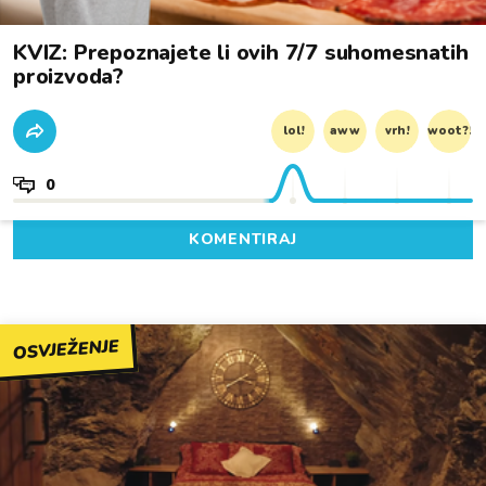
KVIZ: Prepoznajete li ovih 7/7 suhomesnatih
proizvoda?
lol!
aww
vrh!
woot?!
0
KOMENTIRAJ
OSVJEŽENJE