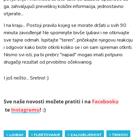
ga, zahvaljujući prevelikoj količini informacija, jednostavno
otjerate...
I na kraju... Postoji pravilo kojeg se morate držati u svih 90
minuta zavođenja! Ne spominjite bivše ljubavi i ne otkrivajte
sve tajne odmah. Ispitajte "teren", pričekajte njegovu reakciju
i odgovor kako biste otkrili koliko se i on sam spreman otkriti.
Nismo svi isti, pa bi prebrz "napad" mogao imati potpuno
drugačiji rezultat od prvobitno očekivanog.
I još nešto... Sretno! :)
Sve naše novosti možete pratiti i na
Facebooku
te
Instagramu
! :)
#
LJUBAV
#
FLERTOVANJE
#
ZALJUBLJENOST
#
TRIKOVI