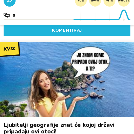
lol!
aww
vrh!
woot?!
0
KOMENTIRAJ
KVIZ
Ljubitelji geografije znat će kojoj državi
pripadaju ovi otoci!