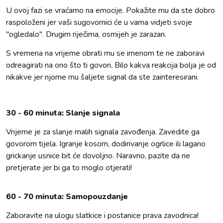
U ovoj fazi se vraćamo na emocije. Pokažite mu da ste dobro
raspoloženi jer vaši sugovornici će u vama vidjeti svoje
"ogledalo". Drugim riječima, osmijeh je zarazan.
S vremena na vrijeme obrati mu se imenom te ne zaboravi
odreagirati na ono što ti govori. Bilo kakva reakcija bolja je od
nikakve jer njome mu šaljete signal da ste zainteresirani.
30 - 60 minuta: Slanje signala
Vrijeme je za slanje malih signala zavođenja. Zavedite ga
govorom tijela. Igranje kosom, dodirivanje ogrlice ili lagano
grickanje usnice bit će dovoljno. Naravno, pazite da ne
pretjerate jer bi ga to moglo otjerati!
60 - 70 minuta: Samopouzdanje
Zaboravite na ulogu slatkice i postanice prava zavodnica!