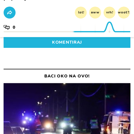
lol!
aww
vrh!
woot?!
0
KOMENTIRAJ