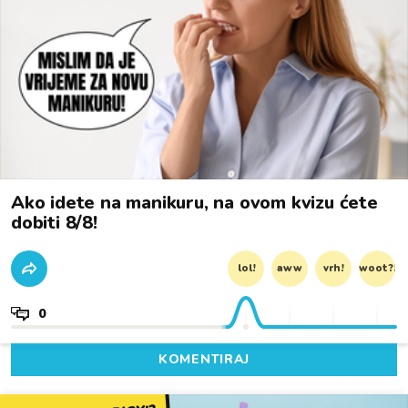
Ako idete na manikuru, na ovom kvizu ćete
dobiti 8/8!
lol!
aww
vrh!
woot?!
0
KOMENTIRAJ