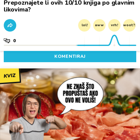
Prepoznajete li ovih 10/10 knjiga po glavnim
likovima?
lol!
aww
vrh!
woot?!
0
KOMENTIRAJ
KVIZ