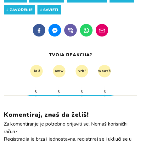
#
ZAVOĐENJE
#
SAVJETI
TVOJA REAKCIJA?
lol!
aww
vrh!
woot?!
0
0
0
0
Komentiraj, znaš da želiš!
Za komentiranje je potrebno prijaviti se. Nemaš korisnički
račun?
Registracija je brza i jednostavna, registriraj se i uključi se u