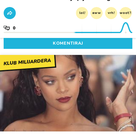
lol!
aww
vrh!
woot?!
0
KOMENTIRAJ
KLUB MILIJARDERA