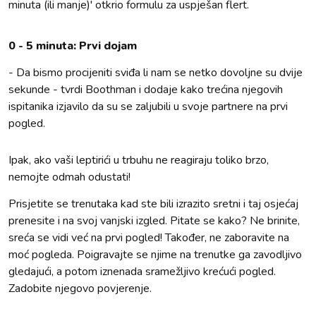
minuta (ili manje)' otkrio formulu za uspješan flert.
0 - 5 minuta: Prvi dojam
- Da bismo procijeniti sviđa li nam se netko dovoljne su dvije
sekunde - tvrdi Boothman i dodaje kako trećina njegovih
ispitanika izjavilo da su se zaljubili u svoje partnere na prvi
pogled.
Ipak, ako vaši leptirići u trbuhu ne reagiraju toliko brzo,
nemojte odmah odustati!
Prisjetite se trenutaka kad ste bili izrazito sretni i taj osjećaj
prenesite i na svoj vanjski izgled. Pitate se kako? Ne brinite,
sreća se vidi već na prvi pogled! Također, ne zaboravite na
moć pogleda. Poigravajte se njime na trenutke ga zavodljivo
gledajući, a potom iznenada sramežljivo krećući pogled.
Zadobite njegovo povjerenje.