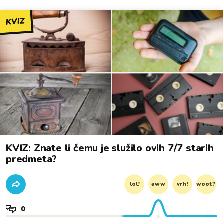
KVIZ
KVIZ: Znate li čemu je služilo ovih 7/7 starih
predmeta?
lol!
aww
vrh!
woot?!
0