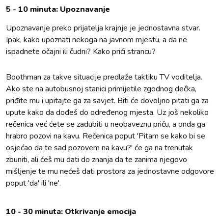
5 - 10 minuta: Upoznavanje
Upoznavanje preko prijatelja krajnje je jednostavna stvar.
Ipak, kako upoznati nekoga na javnom mjestu, a da ne
ispadnete očajni ili čudni? Kako prići strancu?
Boothman za takve situacije predlaže taktiku TV voditelja.
Ako ste na autobusnoj stanici primijetile zgodnog dečka,
priđite mu i upitajte ga za savjet. Biti će dovoljno pitati ga za
upute kako da dođeš do određenog mjesta. Uz još nekoliko
rečenica već ćete se zadubiti u neobaveznu priču, a onda ga
hrabro pozovi na kavu. Rečenica poput 'Pitam se kako bi se
osjećao da te sad pozovem na kavu?' će ga na trenutak
zbuniti, ali ćeš mu dati do znanja da te zanima njegovo
mišljenje te mu nećeš dati prostora za jednostavne odgovore
poput 'da' ili 'ne'.
10 - 30 minuta: Otkrivanje emocija