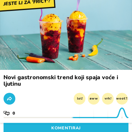
JESTE LI ZA 'FRICY'?
Novi gastronomski trend koji spaja voće i
ljutinu
lol!
aww
vrh!
woot?!
0
KOMENTIRAJ