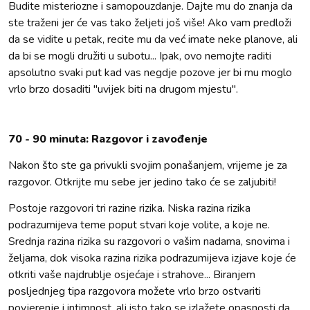
Budite misteriozne i samopouzdanje. Dajte mu do znanja da
ste traženi jer će vas tako željeti još više! Ako vam predloži
da se vidite u petak, recite mu da već imate neke planove, ali
da bi se mogli družiti u subotu... Ipak, ovo nemojte raditi
apsolutno svaki put kad vas negdje pozove jer bi mu moglo
vrlo brzo dosaditi "uvijek biti na drugom mjestu".
70 - 90 minuta: Razgovor i zavođenje
Nakon što ste ga privukli svojim ponašanjem, vrijeme je za
razgovor. Otkrijte mu sebe jer jedino tako će se zaljubiti!
Postoje razgovori tri razine rizika. Niska razina rizika
podrazumijeva teme poput stvari koje volite, a koje ne.
Srednja razina rizika su razgovori o vašim nadama, snovima i
željama, dok visoka razina rizika podrazumijeva izjave koje će
otkriti vaše najdrublje osjećaje i strahove... Biranjem
posljednjeg tipa razgovora možete vrlo brzo ostvariti
povjerenje i intimnost, ali isto tako se izlažete opasnosti da