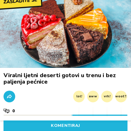
ZASLADITE SE
Viralni ljetni deserti gotovi u trenu i bez
paljenja pećnice
lol!
aww
vrh!
woot?!
0
KOMENTIRAJ