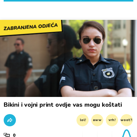
ZABRANJENA ODJEĆA
Bikini i vojni print ovdje vas mogu koštati
lol!
aww
vrh!
woot?!
0