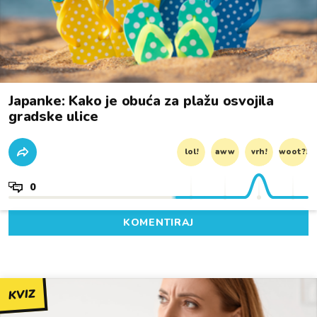
Japanke: Kako je obuća za plažu osvojila
gradske ulice
lol!
aww
vrh!
woot?!
0
KOMENTIRAJ
KVIZ