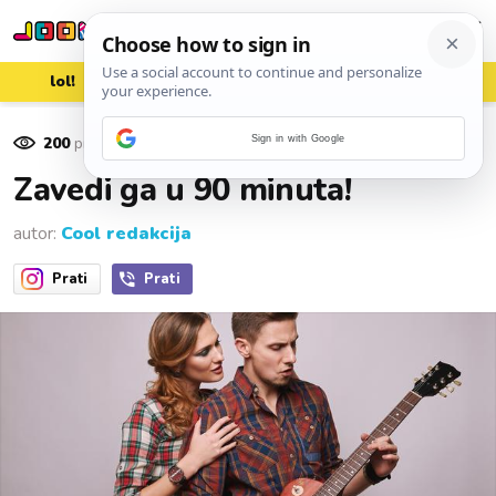
lol!
aww
vrh!
woot?!
200
pregleda
Sign in with Google
30. lipnja 2016.
Zavedi ga u 90 minuta!
autor:
Cool redakcija
Prati
Prati