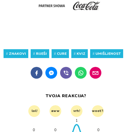
#
ZNAKOVI
#
RIJEŠI
#
CURE
#
KVIZ
#
UMIŠLJENOST
TVOJA REAKCIJA?
lol!
aww
vrh!
woot?!
1
0
0
0