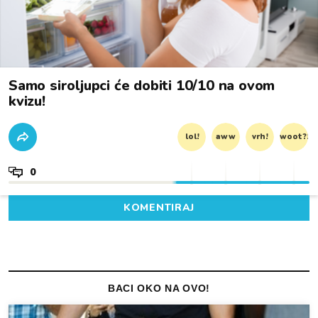
Samo siroljupci će dobiti 10/10 na ovom
kvizu!
lol!
aww
vrh!
woot?!
0
KOMENTIRAJ