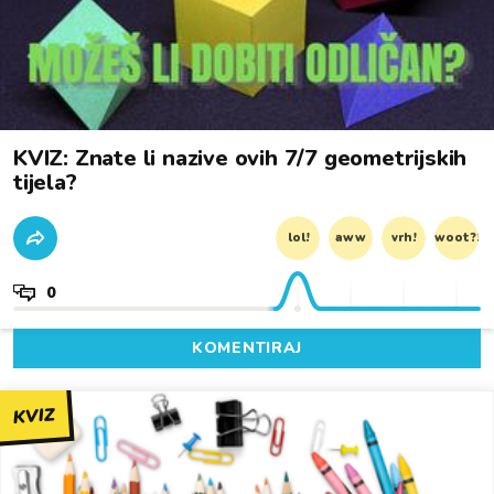
KVIZ: Znate li nazive ovih 7/7 geometrijskih
tijela?
lol!
aww
vrh!
woot?!
0
KOMENTIRAJ
KVIZ