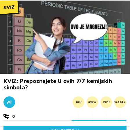
KVIZ
KVIZ: Prepoznajete li ovih 7/7 kemijskih
simbola?
lol!
aww
vrh!
woot?!
0