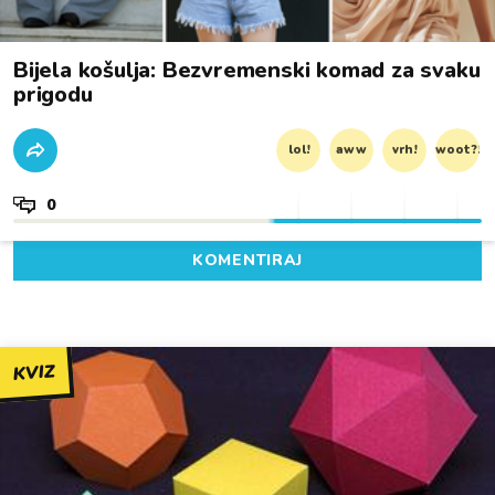
Bijela košulja: Bezvremenski komad za svaku
prigodu
lol!
aww
vrh!
woot?!
0
KOMENTIRAJ
KVIZ