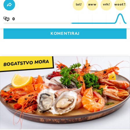
lol!
aww
vrh!
woot?!
0
KOMENTIRAJ
BOGATSTVO MORA