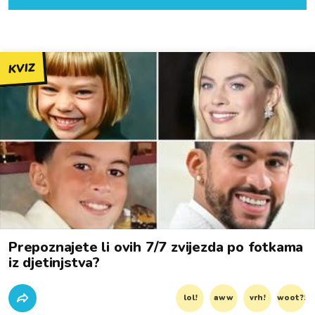
KVIZ
Prepoznajete li ovih 7/7 zvijezda po fotkama
iz djetinjstva?
lol!
aww
vrh!
woot?!