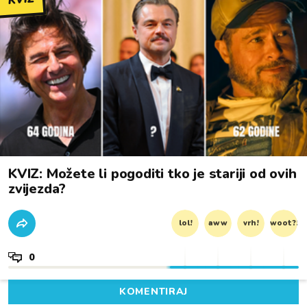
KVIZ: Možete li pogoditi tko je stariji od ovih
zvijezda?
lol!
aww
vrh!
woot?!
0
KOMENTIRAJ