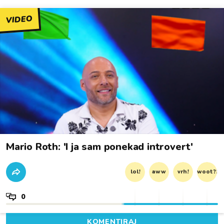
VIDEO
Mario Roth: 'I ja sam ponekad introvert'
lol!
aww
vrh!
woot?!
0
KOMENTIRAJ