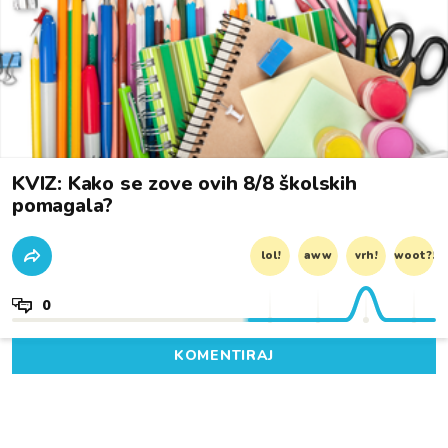
KVIZ: Kako se zove ovih 8/8 školskih
pomagala?
lol!
aww
vrh!
woot?!
0
KOMENTIRAJ