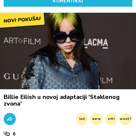
KOMENTIRAJ
NOVI POKUŠAJ
Billie Eilish u novoj adaptaciji 'Staklenog
zvona'
lol!
aww
vrh!
woot?!
0