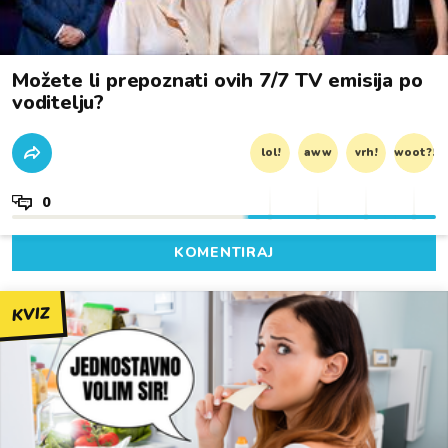
Možete li prepoznati ovih 7/7 TV emisija po
voditelju?
lol!
aww
vrh!
woot?!
0
KOMENTIRAJ
KVIZ