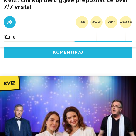
KVIZ: Oni koji beru gljive prepoznat će ovih
7/7 vrsta!
lol!
aww
vrh!
woot?!
0
KOMENTIRAJ
KVIZ