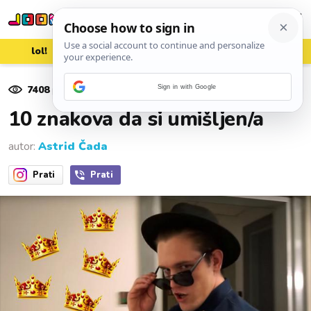
lol!
aww
vrh!
woot?!
7408
pregleda
Sign in with Google
27. studenoga 2017.
10 znakova da si umišljen/a
autor:
Astrid Čada
Prati
Prati