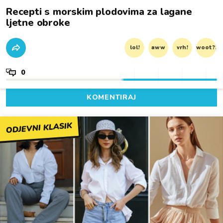
Recepti s morskim plodovima za lagane
ljetne obroke
lol!
aww
vrh!
woot?!
0
KOMENTIRAJ
ODJEVNI KLASIK