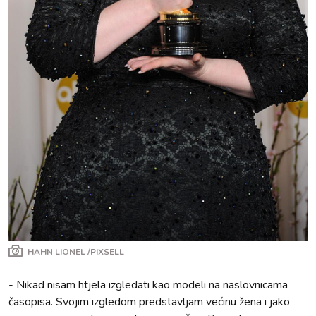
HAHN LIONEL /PIXSELL
- Nikad nisam htjela izgledati kao modeli na naslovnicama
časopisa. Svojim izgledom predstavljam većinu žena i jako