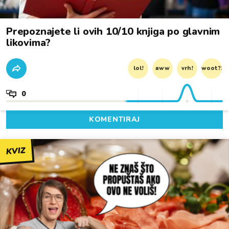
Prepoznajete li ovih 10/10 knjiga po glavnim
likovima?
lol!
aww
vrh!
woot?!
0
KOMENTIRAJ
KVIZ