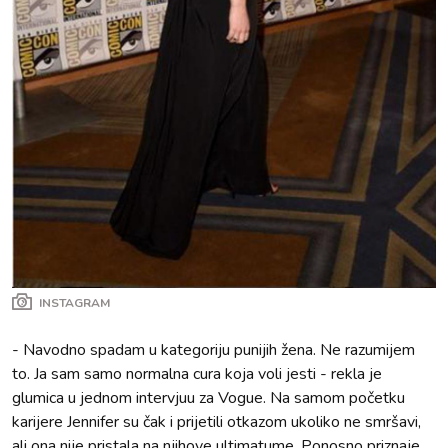
INSTAGRAM
- Navodno spadam u kategoriju punijih žena. Ne razumijem
to. Ja sam samo normalna cura koja voli jesti - rekla je
glumica u jednom intervjuu za Vogue. Na samom početku
karijere Jennifer su čak i prijetili otkazom ukoliko ne smršavi,
ali ona nije pristala na njihove ultimatume. Ponosno priznaje