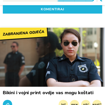
KOMENTIRAJ
ZABRANJENA ODJEĆA
Bikini i vojni print ovdje vas mogu koštati
lol!
aww
vrh!
woot?!