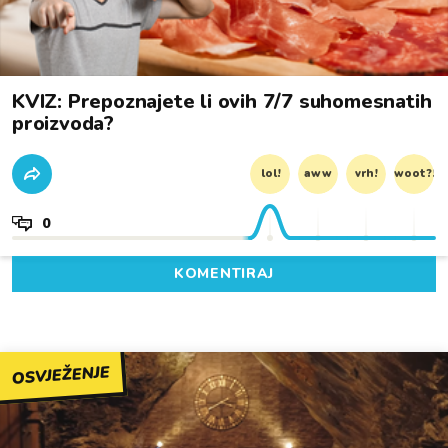
KVIZ: Prepoznajete li ovih 7/7 suhomesnatih
proizvoda?
lol!
aww
vrh!
woot?!
0
KOMENTIRAJ
OSVJEŽENJE