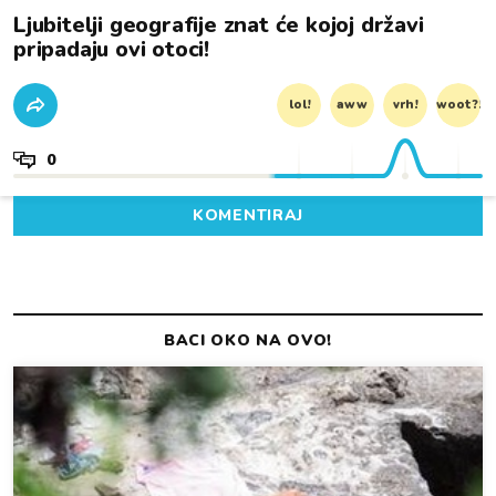
Ljubitelji geografije znat će kojoj državi
pripadaju ovi otoci!
lol!
aww
vrh!
woot?!
0
KOMENTIRAJ