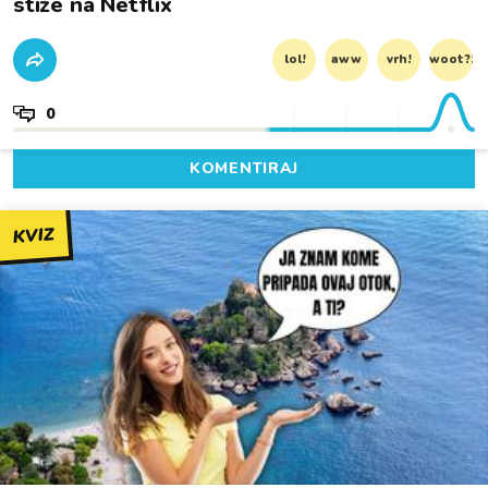
stiže na Netflix
lol!
aww
vrh!
woot?!
0
KOMENTIRAJ
KVIZ