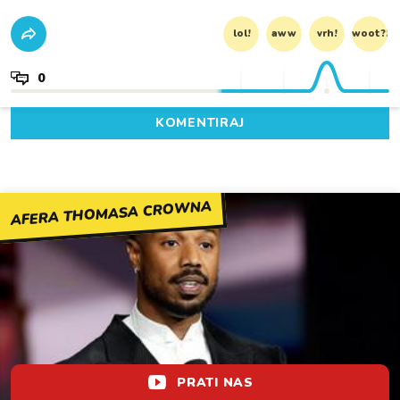
lol!
aww
vrh!
woot?!
0
KOMENTIRAJ
AFERA THOMASA CROWNA
PRATI NAS