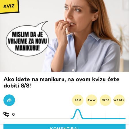
KVIZ
Ako idete na manikuru, na ovom kvizu ćete
dobiti 8/8!
lol!
aww
vrh!
woot?!
0
KOMENTIRAJ