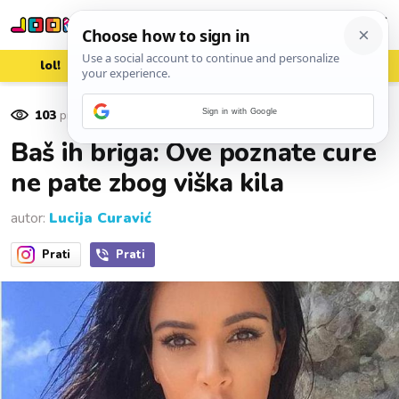
lol!
aww
vrh!
woot?!
103
pregleda
Sign in with Google
21. listopada 2016.
Baš ih briga: Ove poznate cure
ne pate zbog viška kila
autor:
Lucija Curavić
Prati
Prati