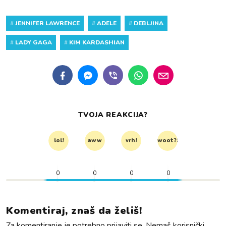
#
JENNIFER LAWRENCE
#
ADELE
#
DEBLJINA
#
LADY GAGA
#
KIM KARDASHIAN
TVOJA REAKCIJA?
lol!
aww
vrh!
woot?!
0
0
0
0
Komentiraj, znaš da želiš!
Za komentiranje je potrebno prijaviti se. Nemaš korisnički