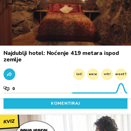
Najdublji hotel: Noćenje 419 metara ispod
zemlje
lol!
aww
vrh!
woot?!
0
KOMENTIRAJ
KVIZ