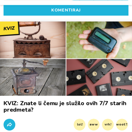
KOMENTIRAJ
KVIZ
KVIZ: Znate li čemu je služilo ovih 7/7 starih
predmeta?
lol!
aww
vrh!
woot?!