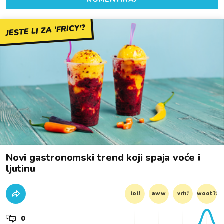
JESTE LI ZA 'FRICY'?
Novi gastronomski trend koji spaja voće i
ljutinu
lol!
aww
vrh!
woot?!
0