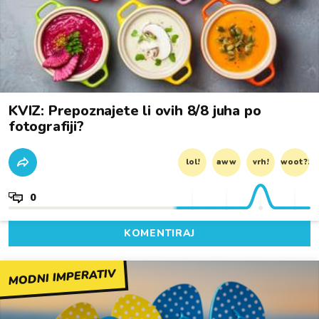
KVIZ: Prepoznajete li ovih 8/8 juha po
fotografiji?
lol!
aww
vrh!
woot?!
0
KOMENTIRAJ
MODNI IMPERATIV