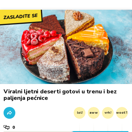
ZASLADITE SE
Viralni ljetni deserti gotovi u trenu i bez
paljenja pećnice
lol!
aww
vrh!
woot?!
0