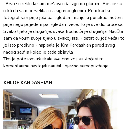
-Prvo su rekli da sam mršava i da sigurno glumim. Poslije su
rekli da sam prevelika i da sigurno glumim. Ponekad se
fotografiram prije jela pa izgledam manje, a ponekad netom
prije nego pojedem pa izgledam veće. To je sve dio procesa.
Svako tijelo je drugačije, svaka trudnoća je drugačija. Naučila
sam da volim svoje tijelo u svakoj fazi. Postat ću još veća i to
je isto predivno - napisala je Kim Kardashian pored svog
nagog selfija kojeg je tada objavila.
Tim je potezom ušutkala sve one koji su zločestim
komentarima nastojali narušiti njezino samopuzdanje.
KHLOE KARDASHIAN