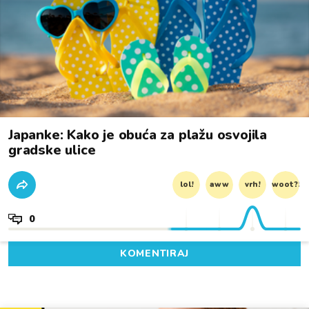
Japanke: Kako je obuća za plažu osvojila
gradske ulice
lol!
aww
vrh!
woot?!
0
KOMENTIRAJ