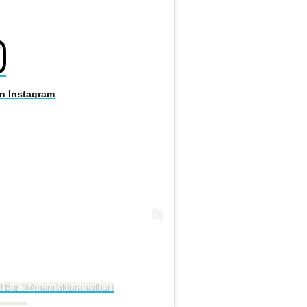
on Instagram
l Bar (@manifakturanailbar)