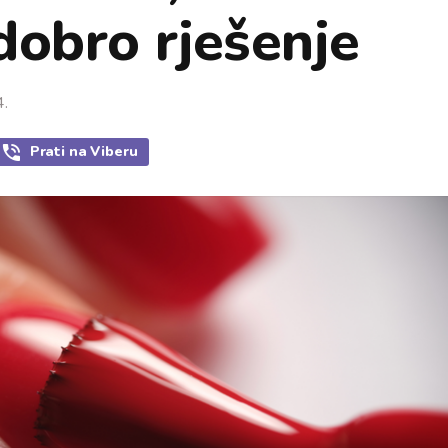
dobro rješenje
4.
Prati
na Viberu