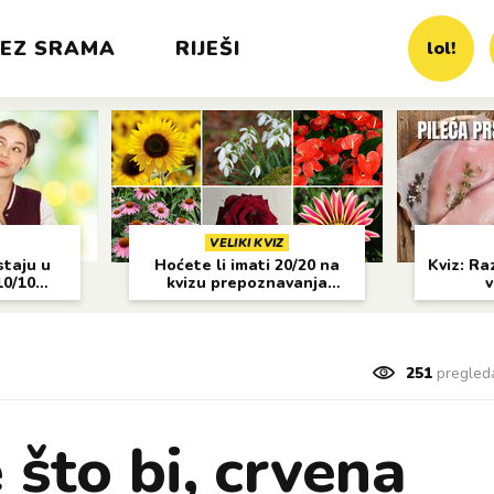
EZ SRAMA
RIJEŠI
lol!
VELIKI KVIZ
staju u
Hoćete li imati 20/20 na
Kviz: Raz
10/10
kvizu prepoznavanja
v
cvijeća?
251
pregled
 što bi, crvena