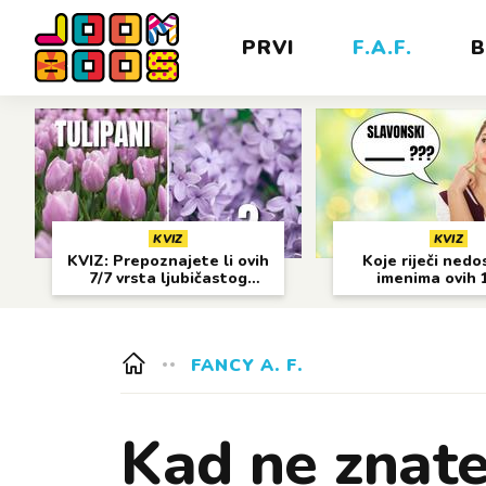
PRVI
F.A.F.
B
KVIZ
KVIZ
KVIZ: Prepoznajete li ovih
Koje riječi nedo
7/7 vrsta ljubičastog
imenima ovih 
cvijeća?
gradova?
FANCY A. F.
Kad ne znate