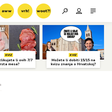
aww
vrh!
woot?!
KVIZ
KVIZ
likujete li ovih 7/7
Možete li dobiti 15/15 na
rsta mesa?
kvizu znanja o Hrvatskoj?
a