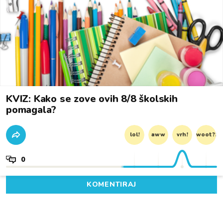
KVIZ: Kako se zove ovih 8/8 školskih
pomagala?
lol!
aww
vrh!
woot?!
0
KOMENTIRAJ