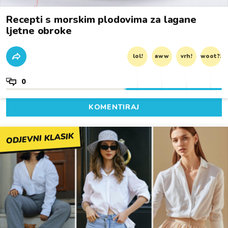
Recepti s morskim plodovima za lagane
ljetne obroke
lol!
aww
vrh!
woot?!
0
KOMENTIRAJ
ODJEVNI KLASIK