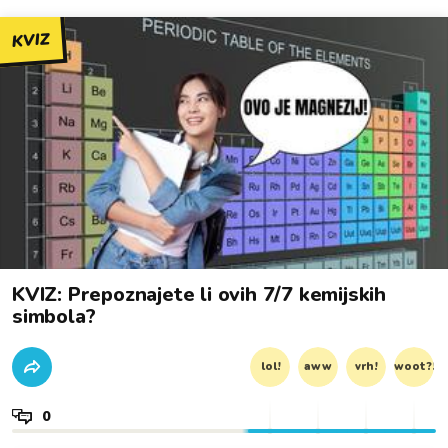
KVIZ
KVIZ: Prepoznajete li ovih 7/7 kemijskih
simbola?
lol!
aww
vrh!
woot?!
0