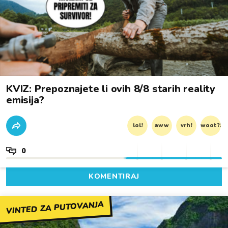
KVIZ: Prepoznajete li ovih 8/8 starih reality
emisija?
lol!
aww
vrh!
woot?!
0
KOMENTIRAJ
VINTED ZA PUTOVANJA