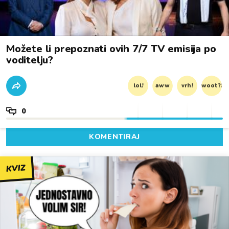
Možete li prepoznati ovih 7/7 TV emisija po
voditelju?
lol!
aww
vrh!
woot?!
0
KOMENTIRAJ
KVIZ