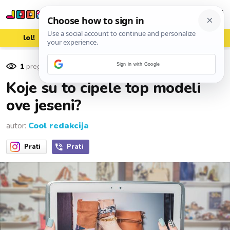
lol!
aww
vrh!
woot?!
1
pregleda
Sign in with Google
29. rujna 2015.
Koje su to cipele top modeli
ove jeseni?
autor:
Cool redakcija
Prati
Prati