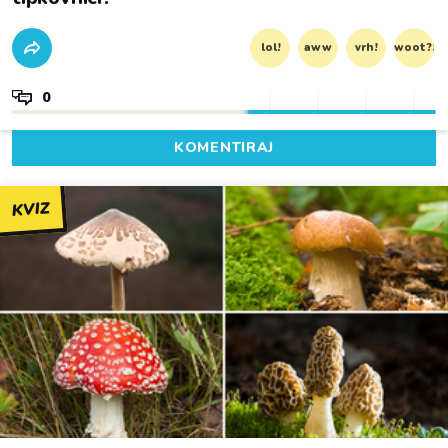
lol!
aww
vrh!
woot?!
0
KOMENTIRAJ
KVIZ