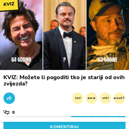
KVIZ
KVIZ: Možete li pogoditi tko je stariji od ovih
zvijezda?
lol!
aww
vrh!
woot?!
0
KOMENTIRAJ