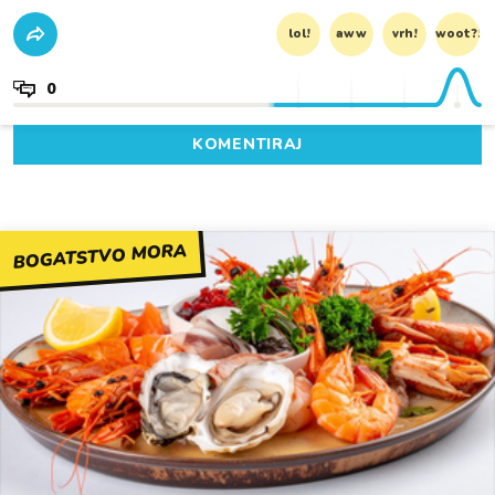
lol!
aww
vrh!
woot?!
0
KOMENTIRAJ
BOGATSTVO MORA