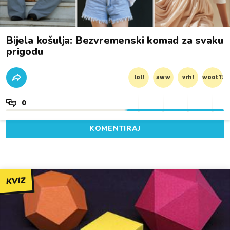
Bijela košulja: Bezvremenski komad za svaku
prigodu
lol!
aww
vrh!
woot?!
0
KOMENTIRAJ
KVIZ