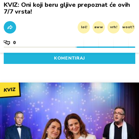
KVIZ: Oni koji beru gljive prepoznat će ovih
7/7 vrsta!
lol!
aww
vrh!
woot?!
0
KOMENTIRAJ
KVIZ