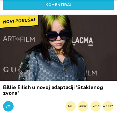
KOMENTIRAJ
NOVI POKUŠAJ
Billie Eilish u novoj adaptaciji 'Staklenog
zvona'
lol!
aww
vrh!
woot?!