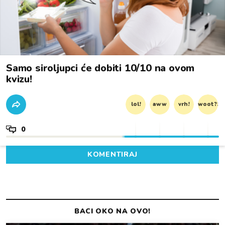
Samo siroljupci će dobiti 10/10 na ovom
kvizu!
lol!
aww
vrh!
woot?!
0
KOMENTIRAJ