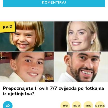
KOMENTIRAJ
KVIZ
Prepoznajete li ovih 7/7 zvijezda po fotkama
iz djetinjstva?
lol!
aww
vrh!
woot?!