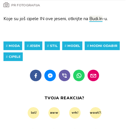
PR FOTOGRAFIJA
Koje su još cipele IN ove jeseni, otkrijte na
Budi.In
-u.
#
MODA
#
JESEN
#
STIL
#
MODEL
#
MODNI ODABIR
#
CIPELE
TVOJA REAKCIJA?
lol!
aww
vrh!
woot?!