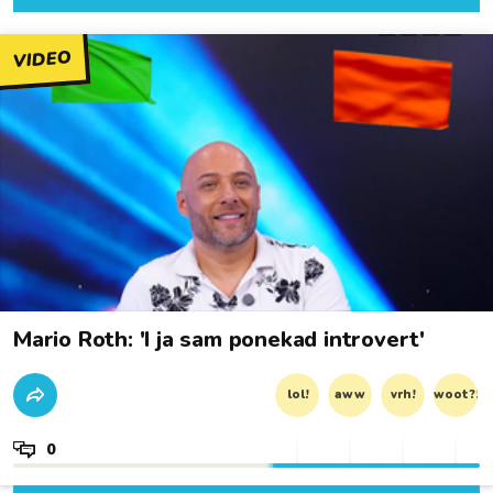
VIDEO
Mario Roth: 'I ja sam ponekad introvert'
lol!
aww
vrh!
woot?!
0