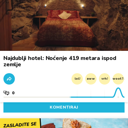
Najdublji hotel: Noćenje 419 metara ispod
zemlje
lol!
aww
vrh!
woot?!
0
KOMENTIRAJ
ZASLADITE SE