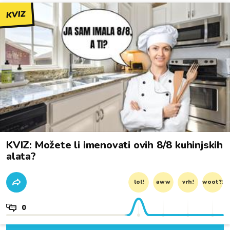
KVIZ
KVIZ: Možete li imenovati ovih 8/8 kuhinjskih
alata?
lol!
aww
vrh!
woot?!
0