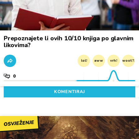
Prepoznajete li ovih 10/10 knjiga po glavnim
likovima?
lol!
aww
vrh!
woot?!
0
KOMENTIRAJ
OSVJEŽENJE