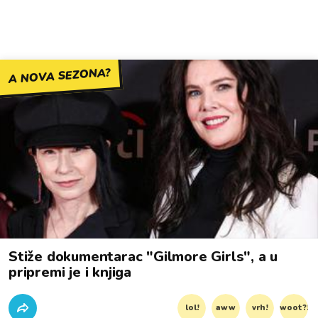
A NOVA SEZONA?
Stiže dokumentarac "Gilmore Girls", a u
pripremi je i knjiga
lol!
aww
vrh!
woot?!