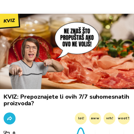
KVIZ
KVIZ: Prepoznajete li ovih 7/7 suhomesnatih
proizvoda?
lol!
aww
vrh!
woot?!
0