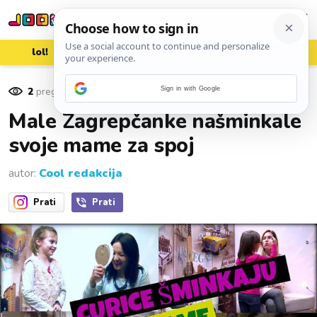
lol!
aww
vrh!
woot?!
2
pregleda
Sign in with Google
08. ožujka 2016.
Male Zagrepčanke našminkale
svoje mame za spoj
autor:
Cool redakcija
Prati
Prati