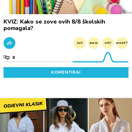
KVIZ: Kako se zove ovih 8/8 školskih
pomagala?
lol!
aww
vrh!
woot?!
0
KOMENTIRAJ
ODJEVNI KLASIK