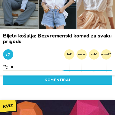
Bijela košulja: Bezvremenski komad za svaku
prigodu
lol!
aww
vrh!
woot?!
0
KOMENTIRAJ
KVIZ