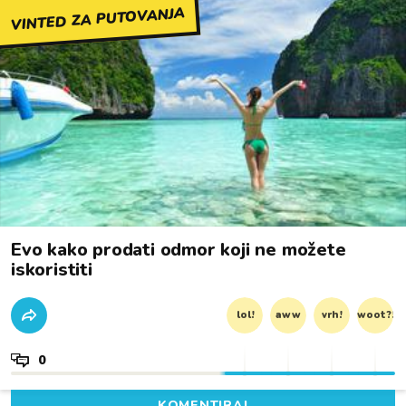
VINTED ZA PUTOVANJA
Evo kako prodati odmor koji ne možete
iskoristiti
lol!
aww
vrh!
woot?!
0
KOMENTIRAJ