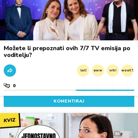
Možete li prepoznati ovih 7/7 TV emisija po
voditelju?
lol!
aww
vrh!
woot?!
0
KOMENTIRAJ
KVIZ