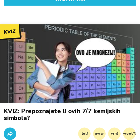
KVIZ
KVIZ: Prepoznajete li ovih 7/7 kemijskih
simbola?
lol!
aww
vrh!
woot?!