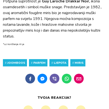
Potpuna suprotnost je
Guy Laroche Drakkar Noir,
ikona
osamdesetih i simbol muške snage. Predstavljen je 1982.,
ovaj aromatični fougère miris bio je najprodavaniji muški
parfem na svijetu 1991. Njegova moćna kompozicija s
notama lavande, kože i hrastove mahovine stvorila je
prepoznatljiv miris koji i dan danas ima nepokolebljiv kultni
status.
*uz korištenje AI-ja
#
JOOMBOOS
#
PARFEM
#
LJEPOTA
#
MIRIS
TVOJA REAKCIJA?