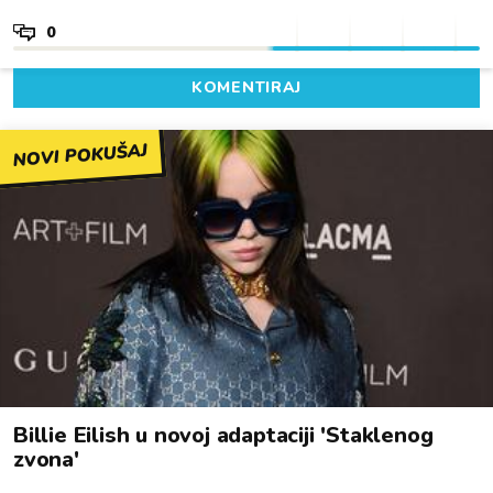
0
KOMENTIRAJ
NOVI POKUŠAJ
Billie Eilish u novoj adaptaciji 'Staklenog
zvona'