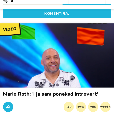
0
KOMENTIRAJ
VIDEO
Mario Roth: 'I ja sam ponekad introvert'
lol!
aww
vrh!
woot?!