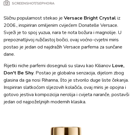
SCREENSHOT/SEPHORA
Sličnu popularnost stekao je
Versace Bright Crystal
iz
2006., inspiriran omiljenim cvijećem Donatelle Versace.
Svježi je to spoj yuzua, nara te nota božura i magnolije. U
prepoznatljivoj ružičastoj bočici, ovaj voćno-cvjetni miris
postao je jedan od najdražih Versace parfema za sunčane
dane.
Rijetki niche parfemi dosegnuli su slavu kao Kilianov
Love,
Don't Be Shy
. Postao je globalna senzacija, dijelom zbog
glasina da ga nosi Rihanna, što je stvorilo duge liste čekanja.
Inspiriran slatkoćom sljezovih kolačića, ovaj miris je opojna i
gotovo jestiva kompozicija nerolija i cvijeta naranče, postavši
jedan od najpoželjnijih modernih klasika.