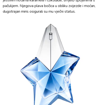
jestivim notama karamele i čokolade, smjelo spojenima s
pačulijem. Njegova plava bočica u obliku zvijezde i moćan,
dugotrajan miris osigurali su mu vječni status.