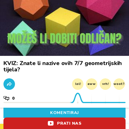
KVIZ: Znate li nazive ovih 7/7 geometrijskih
tijela?
lol!
aww
vrh!
woot?!
0
KOMENTIRAJ
PRATI NAS