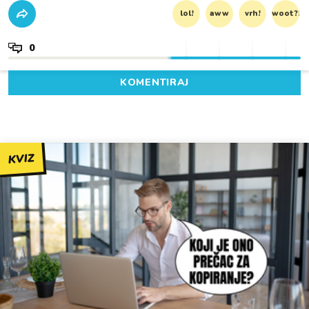
lol!
aww
vrh!
woot?!
0
KOMENTIRAJ
KVIZ