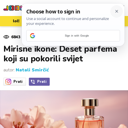
lol!
aww
vrh!
woot?!
6843
pregleda
Sign in with Google
13. lipnja 2026.
Mirisne ikone: Deset parfema
koji su pokorili svijet
autor:
Natali Smirčić
Prati
Prati