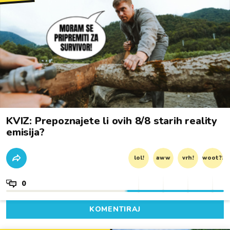
KVIZ: Prepoznajete li ovih 8/8 starih reality
emisija?
lol!
aww
vrh!
woot?!
0
KOMENTIRAJ