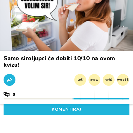
Samo siroljupci će dobiti 10/10 na ovom
kvizu!
lol!
aww
vrh!
woot?!
0
KOMENTIRAJ