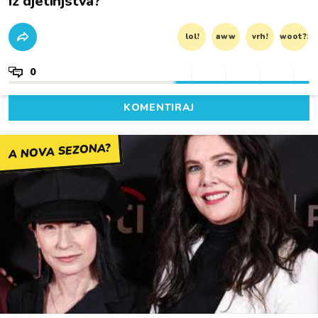
iz djetinjstva?
lol!
aww
vrh!
woot?!
0
KOMENTIRAJ
A NOVA SEZONA?