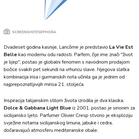
SCREENSHOT/SEPHORA
Dvadeset godina kasnije, Lancôme je predstavio
La Vie Est
Belle
kao modernu odu radosti. Parfem, čije ime znači "život
je lijep", postao je globalni fenomen s navodnom prodajom
bočice svakih pet sekundi na vrhuncu slave. Njegova slatka
kombinacija irisa i gurmanskih nota učinila ga je jednim od
najprepoznatljivijih mirisa 21. stoljeća.
Inspiracija talijanskim stilom života izrodila je dva klasika.
Dolce & Gabbana Light Blue
iz 2001. postao je sinonim za
sicilijansko ljeto. Parfumer Olivier Cresp stvorio je eksploziju
svježine notama sicilijanskog limuna, jabuke i cedra,
dočaravajući atmosferu mediteranske obale.