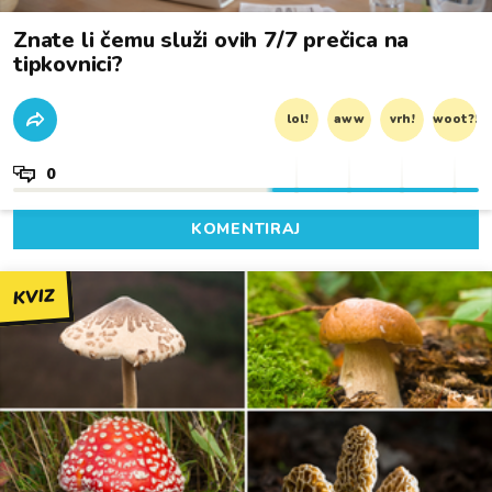
Znate li čemu služi ovih 7/7 prečica na
tipkovnici?
lol!
aww
vrh!
woot?!
0
KOMENTIRAJ
KVIZ