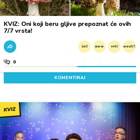
KVIZ: Oni koji beru gljive prepoznat će ovih
7/7 vrsta!
lol!
aww
vrh!
woot?!
0
KOMENTIRAJ
KVIZ