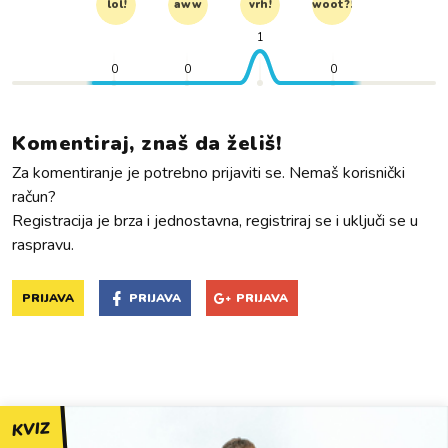
lol!
aww
vrh!
woot?!
1
0
0
0
Komentiraj, znaš da želiš!
Za komentiranje je potrebno prijaviti se. Nemaš korisnički
račun?
Registracija je brza i jednostavna, registriraj se i uključi se u
raspravu.
PRIJAVA
PRIJAVA
PRIJAVA
KVIZ