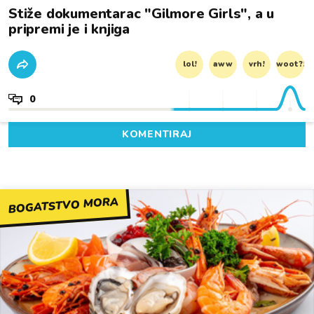
Stiže dokumentarac "Gilmore Girls", a u
pripremi je i knjiga
lol!
aww
vrh!
woot?!
0
KOMENTIRAJ
BOGATSTVO MORA