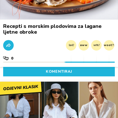
Recepti s morskim plodovima za lagane
ljetne obroke
lol!
aww
vrh!
woot?!
0
KOMENTIRAJ
ODJEVNI KLASIK