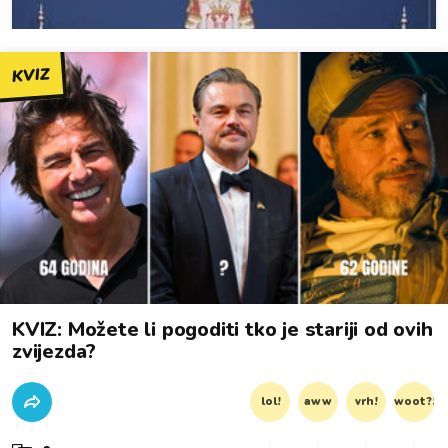
KVIZ
KVIZ: Možete li pogoditi tko je stariji od ovih
zvijezda?
lol!
aww
vrh!
woot?!