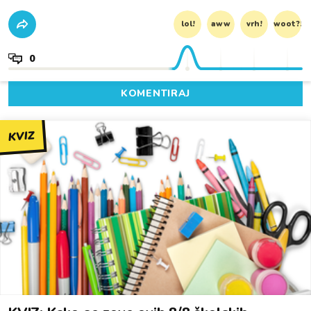
lol!
aww
vrh!
woot?!
0
KOMENTIRAJ
KVIZ