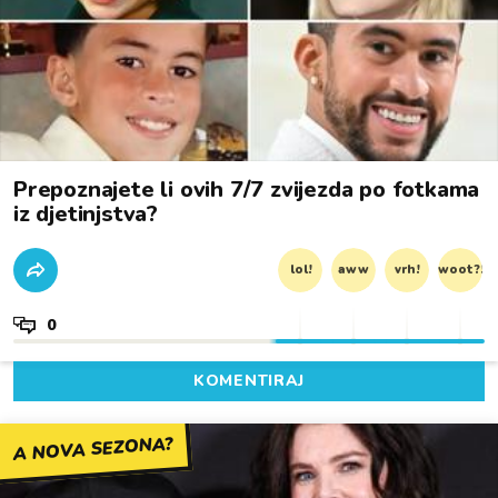
Prepoznajete li ovih 7/7 zvijezda po fotkama
iz djetinjstva?
lol!
aww
vrh!
woot?!
0
KOMENTIRAJ
A NOVA SEZONA?