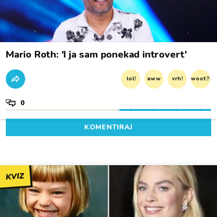
Mario Roth: 'I ja sam ponekad introvert'
lol!
aww
vrh!
woot?!
0
KOMENTIRAJ
KVIZ