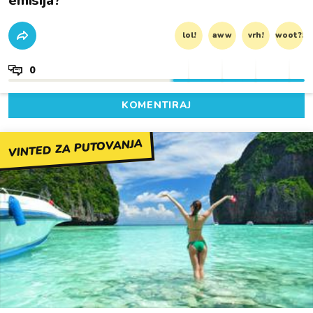
emisija?
lol!
aww
vrh!
woot?!
0
KOMENTIRAJ
VINTED ZA PUTOVANJA