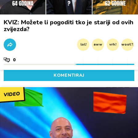
KVIZ: Možete li pogoditi tko je stariji od ovih
zvijezda?
lol!
aww
vrh!
woot?!
0
KOMENTIRAJ
VIDEO