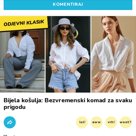
KOMENTIRAJ
ODJEVNI KLASIK
Bijela košulja: Bezvremenski komad za svaku
prigodu
lol!
aww
vrh!
woot?!