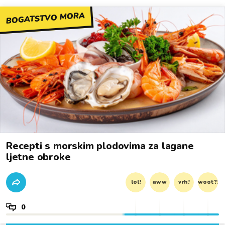
BOGATSTVO MORA
Recepti s morskim plodovima za lagane
ljetne obroke
lol!
aww
vrh!
woot?!
0