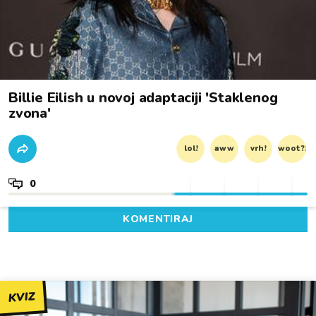
Billie Eilish u novoj adaptaciji 'Staklenog
zvona'
lol!
aww
vrh!
woot?!
0
KOMENTIRAJ
KVIZ