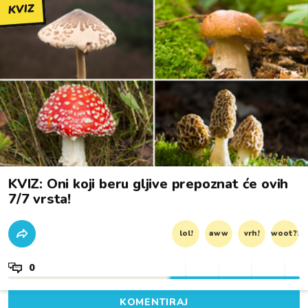
KVIZ
KVIZ: Oni koji beru gljive prepoznat će ovih
7/7 vrsta!
lol!
aww
vrh!
woot?!
0
KOMENTIRAJ