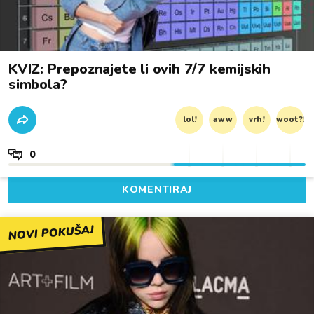
KVIZ: Prepoznajete li ovih 7/7 kemijskih
simbola?
lol!
aww
vrh!
woot?!
0
KOMENTIRAJ
NOVI POKUŠAJ