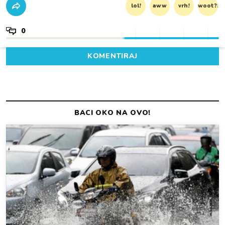
lol!
aww
vrh!
woot?!
0
KOMENTIRAJ