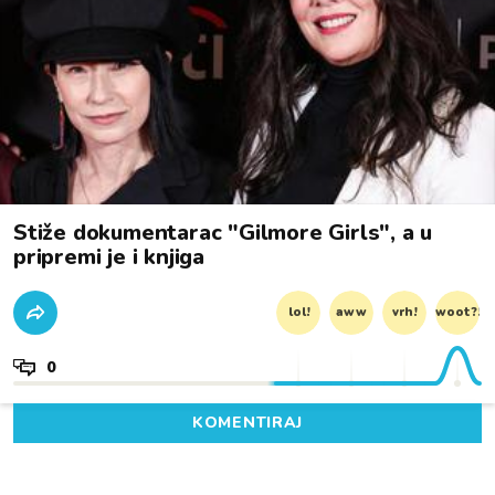
Stiže dokumentarac "Gilmore Girls", a u
pripremi je i knjiga
lol!
aww
vrh!
woot?!
0
KOMENTIRAJ