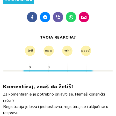
#
MODNI DETALJI
TVOJA REAKCIJA?
lol!
aww
vrh!
woot?!
0
0
0
0
Komentiraj, znaš da želiš!
Za komentiranje je potrebno prijaviti se. Nemaš korisnički
račun?
Registracija je brza i jednostavna, registriraj se i uključi se u
raspravu.