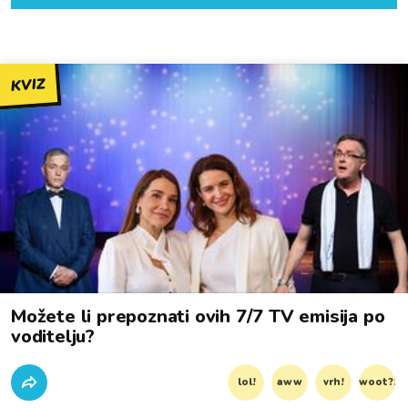
KVIZ
Možete li prepoznati ovih 7/7 TV emisija po
voditelju?
lol!
aww
vrh!
woot?!