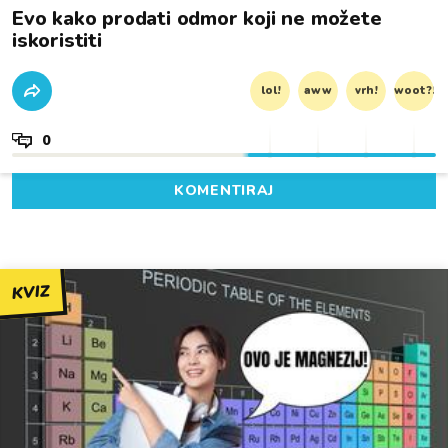
Evo kako prodati odmor koji ne možete
iskoristiti
lol!
aww
vrh!
woot?!
0
KOMENTIRAJ
KVIZ