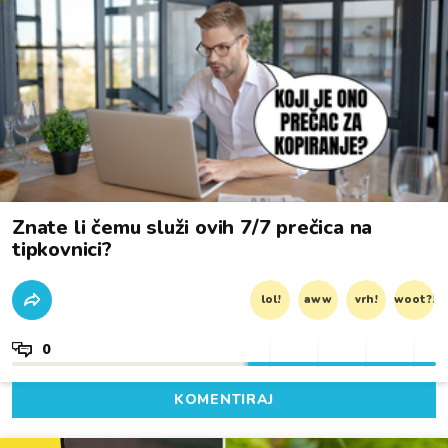
Znate li čemu služi ovih 7/7 prečica na
tipkovnici?
lol!
aww
vrh!
woot?!
0
KOMENTIRAJ