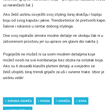
uz narančasti šal :)
Ako želiš uistinu osvježiti svoj styling, biraj drukčiju i topliju
boju od svog kaputa i jakne. Trendseterice će pretvoriti kape,
šalove i rukavice u centar dobrog stylinga.
One svoj najdraže zimske modne detalje ne skidaju čak ni u
zatvorenom prostoru jer su upravo oni glavni dio nakita ;).
Pogriješiti ne možeš ni sa sivim modnim detaljima koje
možeš nositi na sve kombinacije bez obzira na ostatak boja.
Ako su ti dosadili klasični pleteni detalji, a svejedno se
želiš utopliti, biraj trendi grijače za uši i vunene trake. Izbor je
uistinu velik!
#
ZIMSKA ODJEĆA
#
MODA
#
ODJEĆA
#
ZIMA