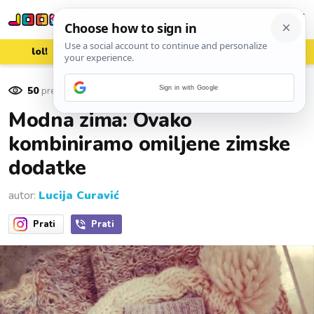
lol!
aww
vrh!
woot?!
50
pregleda
Sign in with Google
07. studenoga 2016.
Modna zima: Ovako
kombiniramo omiljene zimske
dodatke
autor:
Lucija Curavić
Prati
Prati