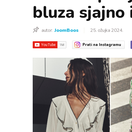
bluza sjajno 
autor:
JoomBoos
25. ožujka 2024.
Prati
na Instagramu