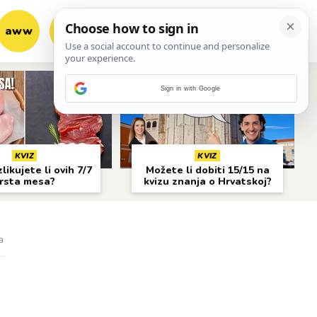
aww
vrh!
woot?!
Sign in with Google
KVIZ
KVIZ
likujete li ovih 7/7
Možete li dobiti 15/15 na
rsta mesa?
kvizu znanja o Hrvatskoj?
a