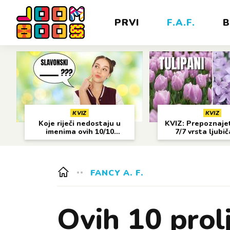
PRVI
F.A.F.
B
KVIZ
KVIZ
Koje riječi nedostaju u
KVIZ: Prepoznajet
imenima ovih 10/10
7/7 vrsta ljubi
gradova?
cvijeća?
FANCY A. F.
Ovih 10 prolj