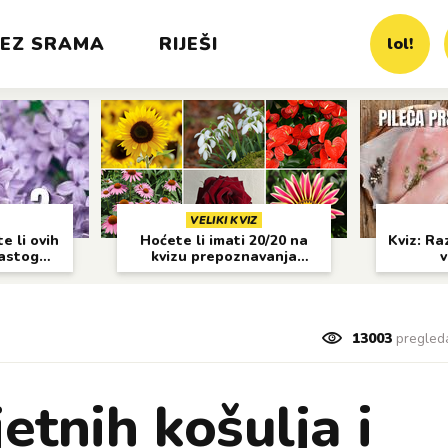
EZ SRAMA
RIJEŠI
lol!
VELIKI KVIZ
e li ovih
Hoćete li imati 20/20 na
Kviz: Raz
častog
kvizu prepoznavanja
v
cvijeća?
13003
pregled
etnih košulja i