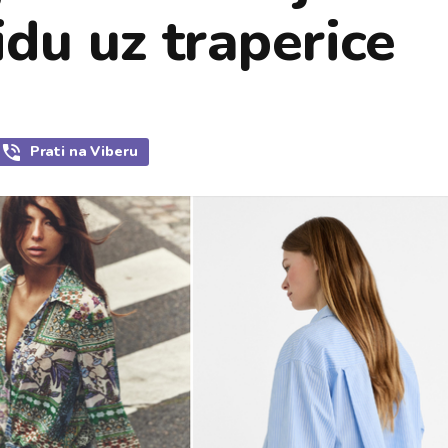
idu uz traperice
Prati
na Viberu