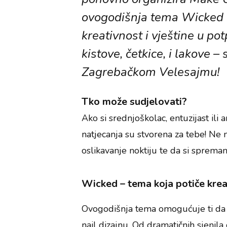
ovogodišnja tema Wicked d
kreativnost i vještine u p
kistove, četkice, i lakove 
Zagrebačkom Velesajmu!
Tko može sudjelovati?
Ako si srednjoškolac, entuzijast ili 
natjecanja su stvorena za tebe! Ne m
oslikavanje noktiju te da si spreman
Wicked – tema koja potiče krea
Ovogodišnja tema omogućuje ti da i
nail dizajnu. Od dramatičnih sjenila