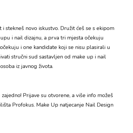
t i stekneš novo iskustvo. Družit ćeš se s ekipom
upu i nail dizajnu, a prva tri mjesta očekuju
čekuju i one kandidate koji se nisu plasirali u
jivati stručni sud sastavljen od make up i nail
 osoba iz javnog života.
e zajedno! Prijave su otvorene, a više info možeš
ilišta Profokus. Make Up natjecanje Nail Design