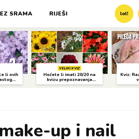
EZ SRAMA
RIJEŠI
lol!
VELIKI KVIZ
e li ovih
Hoćete li imati 20/20 na
Kviz: Raz
častog
kvizu prepoznavanja
v
cvijeća?
 make-up i nail