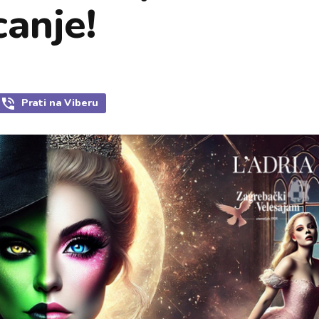
canje!
Prati
na Viberu