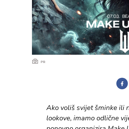
PR
Ako voliš svijet šminke ili
lookove, imamo odlične vije
ponovno organizira Make Up