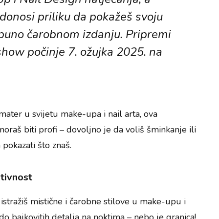
onosi priliku da pokažeš svoju
otpuno čarobnom izdanju. Pripremi
– show počinje 7. ožujka 2025. na
amater u svijetu make-upa i nail arta, ova
oraš biti profi – dovoljno je da voliš šminkanje ili
 pokazati što znaš.
tivnost
stražiš mistične i čarobne stilove u make-upu i
 do bajkovitih detalja na noktima – nebo je granica!