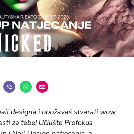
 nail designa i obožavaš stvarati wow
sti za tebe! Učilište Profokus
 i Nail Design natjecanja, a