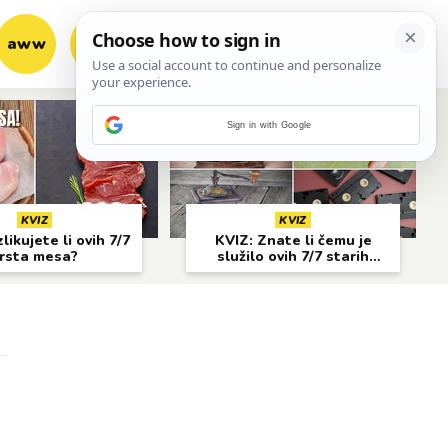
aww
vrh!
woot?!
Sign in with Google
KVIZ
KVIZ
likujete li ovih 7/7
KVIZ: Znate li čemu je
rsta mesa?
služilo ovih 7/7 starih
predmeta?