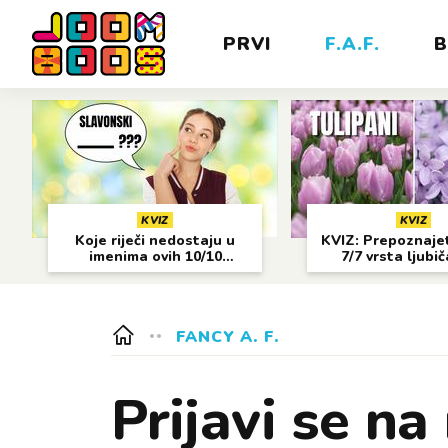
PRVI
F.A.F.
B
KVIZ
KVIZ
Koje riječi nedostaju u
KVIZ: Prepoznajet
imenima ovih 10/10
7/7 vrsta ljubi
gradova?
cvijeća?
FANCY A. F.
Prijavi se na