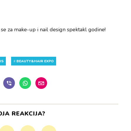
 se za make-up i nail design spektakl godine!
US
#
BEAUTY&HAIR EXPO
OJA REAKCIJA?