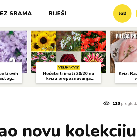
EZ SRAMA
RIJEŠI
lol!
VELIKI KVIZ
e li ovih
Hoćete li imati 20/20 na
Kviz: Raz
častog
kvizu prepoznavanja
v
cvijeća?
110
pregled
ao novu kolekciju