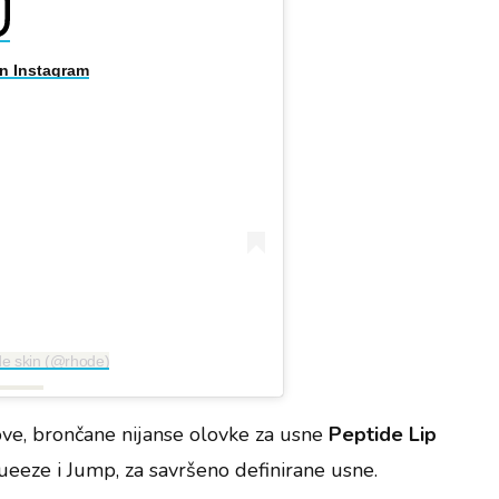
on Instagram
de skin (@rhode)
 nove, brončane nijanse olovke za usne
Peptide Lip
eeze i Jump, za savršeno definirane usne.