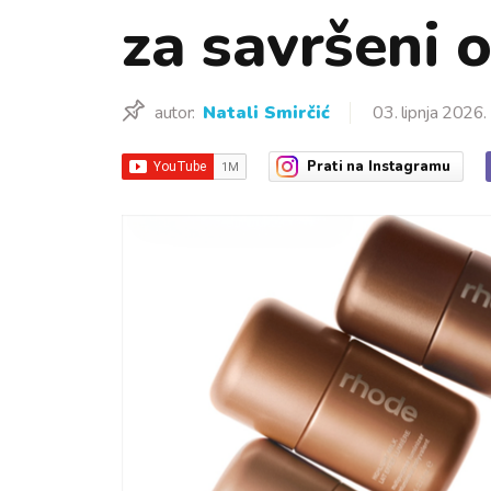
za savršeni 
autor:
Natali Smirčić
03. lipnja 2026.
Prati
na Instagramu