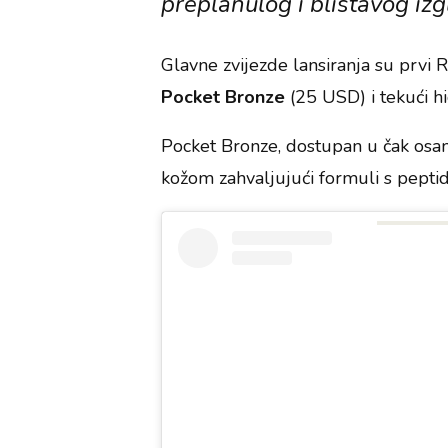
preplanulog i blistavog iz
Glavne zvijezde lansiranja su prvi 
Pocket Bronze
(25 USD) i tekući h
Pocket Bronze, dostupan u čak osam 
kožom zahvaljujući formuli s pepti