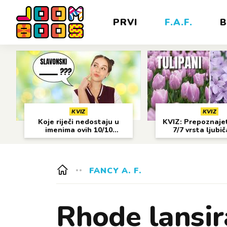
PRVI
F.A.F.
B
KVIZ
KVIZ
Koje riječi nedostaju u
KVIZ: Prepoznajet
imenima ovih 10/10
7/7 vrsta ljubi
gradova?
cvijeća?
FANCY A. F.
Rhode lansir