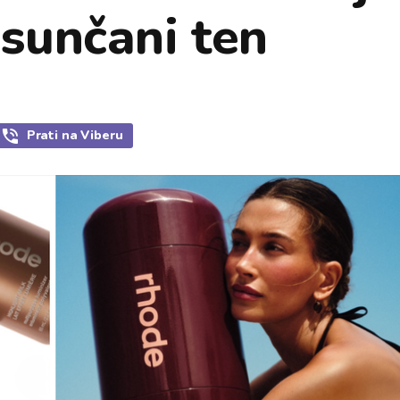
osunčani ten
Prati
na Viberu