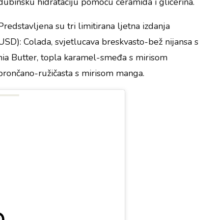
 dubinsku hidrataciju pomoću ceramida i glicerina.
Predstavljena su tri limitirana ljetna izdanja
USD): Colada, svjetlucava breskvasto-bež nijansa s
ia Butter, topla karamel-smeđa s mirisom
brončano-ružičasta s mirisom manga.