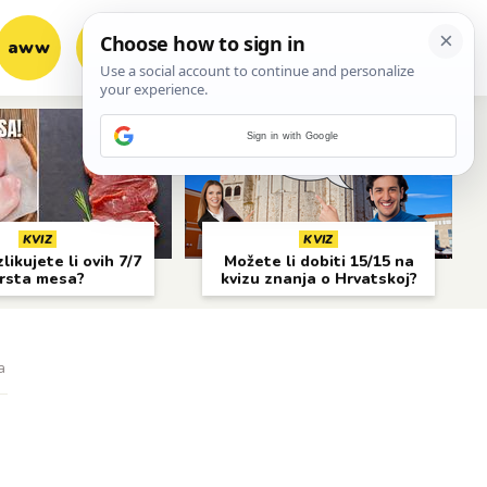
aww
vrh!
woot?!
Sign in with Google
KVIZ
KVIZ
likujete li ovih 7/7
Možete li dobiti 15/15 na
rsta mesa?
kvizu znanja o Hrvatskoj?
a