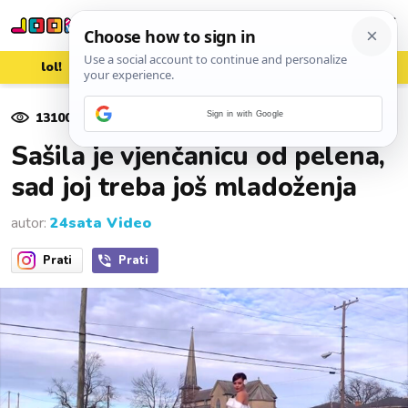
lol!
aww
vrh!
woot?!
13100
pregleda
Sign in with Google
22. siječnja 2020.
Sašila je vjenčanicu od pelena,
sad joj treba još mladoženja
autor:
24sata Video
Prati
Prati