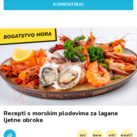
KOMENTIRAJ
BOGATSTVO MORA
Recepti s morskim plodovima za lagane
ljetne obroke
lol!
aww
vrh!
woot?!