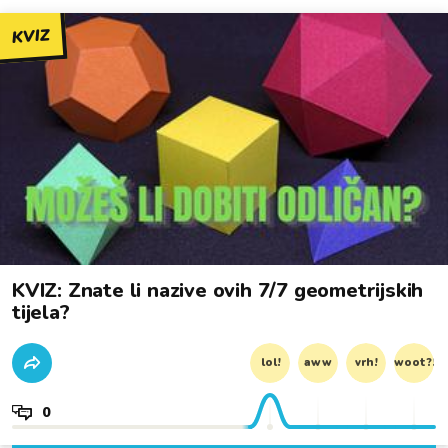
KVIZ
KVIZ: Znate li nazive ovih 7/7 geometrijskih
tijela?
lol!
aww
vrh!
woot?!
0