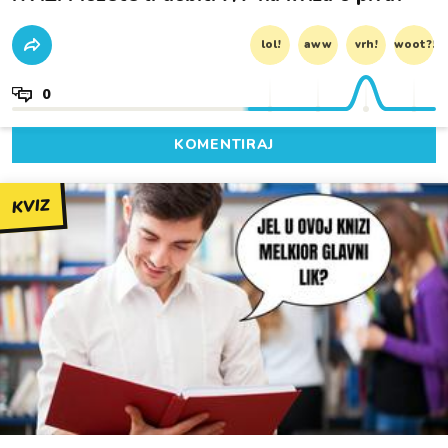
lol!
aww
vrh!
woot?!
0
KOMENTIRAJ
KVIZ