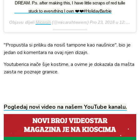
DREAM. P.s. after making this, I have little scraps of red tulle
stuck to everything I own ❤️❤️#HolidayBarbie
Objavu dijeli
Micarah
(@micarahtewers)
Pro 23, 2018 u 12:00 PST
"Propustila si priliku da nosiš tampone kao naušnice", bio je
jedan od komentara na ovaj njen dizajn.
Youtuberica inače šije kostime, a ovime je dokazala da mašta
zaista ne poznaje granice.
Pogledaj novi video na našem YouTube kanalu.