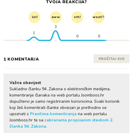
TVOJA REAKCIJA?
lol!
aww
vrh!
woot?!
3
1
0
0
1 KOMENTAR/A
PROČITAJ SVE
Važna obavijest
Sukladno članku 94. Zakona o elektroničkim medijima,
komentiranje članaka na web portalu Joomboos.hr
dopušteno je samo registriranim korisnicima. Svaki korisnik
koji želi komentirati članke obvezan je prethodno se
upoznati s
Pravilima komentiranja
na web portalu
Joomboos.hr te sa
zabranama propisanim stavkom 2.
članka 94. Zakona.