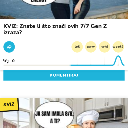
KVIZ: Znate li što znači ovih 7/7 Gen Z
izraza?
lol!
aww
vrh!
woot?!
0
KOMENTIRAJ
KVIZ