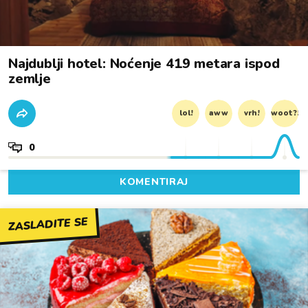
Najdublji hotel: Noćenje 419 metara ispod
zemlje
lol!
aww
vrh!
woot?!
0
KOMENTIRAJ
ZASLADITE SE