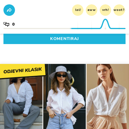
lol!
aww
vrh!
woot?!
0
KOMENTIRAJ
ODJEVNI KLASIK