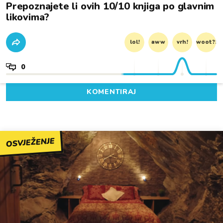
Prepoznajete li ovih 10/10 knjiga po glavnim
likovima?
lol!
aww
vrh!
woot?!
0
KOMENTIRAJ
OSVJEŽENJE