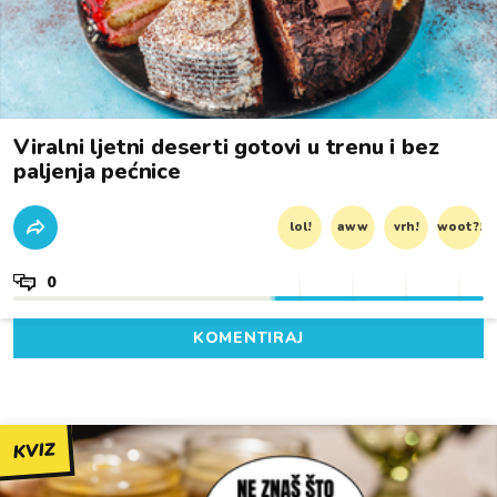
Viralni ljetni deserti gotovi u trenu i bez
paljenja pećnice
lol!
aww
vrh!
woot?!
0
KOMENTIRAJ
KVIZ