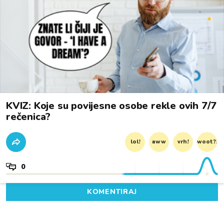
KVIZ: Koje su povijesne osobe rekle ovih 7/7
rečenica?
lol!
aww
vrh!
woot?!
0
KOMENTIRAJ