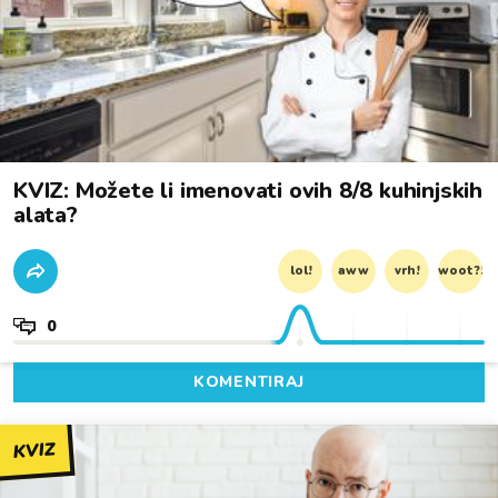
KVIZ: Možete li imenovati ovih 8/8 kuhinjskih
alata?
lol!
aww
vrh!
woot?!
0
KOMENTIRAJ
KVIZ