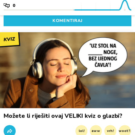
0
KOMENTIRAJ
KVIZ
Možete li riješiti ovaj VELIKI kviz o glazbi?
lol!
aww
vrh!
woot?!