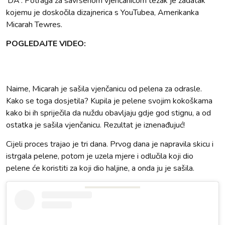
'DA'. Potraga za savršenom vjenčanicom težak je zadatak
kojemu je doskočila dizajnerica s YouTubea, Amerikanka
Micarah Tewres.
POGLEDAJTE VIDEO:
Naime, Micarah je sašila vjenčanicu od pelena za odrasle.
Kako se toga dosjetila? Kupila je pelene svojim kokoškama
kako bi ih spriječila da nuždu obavljaju gdje god stignu, a od
ostatka je sašila vjenčanicu. Rezultat je iznenađujuć!
Cijeli proces trajao je tri dana. Prvog dana je napravila skicu i
istrgala pelene, potom je uzela mjere i odlučila koji dio
pelene će koristiti za koji dio haljine, a onda ju je sašila.