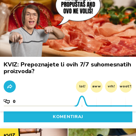
KVIZ: Prepoznajete li ovih 7/7 suhomesnatih
proizvoda?
lol!
aww
vrh!
woot?!
0
KOMENTIRAJ
KVIZ