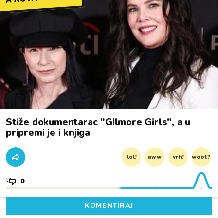
Stiže dokumentarac "Gilmore Girls", a u
pripremi je i knjiga
lol!
aww
vrh!
woot?!
0
KOMENTIRAJ