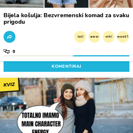
Bijela košulja: Bezvremenski komad za svaku
prigodu
lol!
aww
vrh!
woot?!
0
KOMENTIRAJ
KVIZ