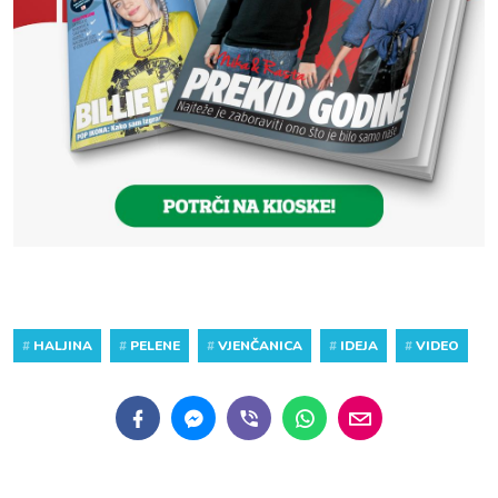
#
HALJINA
#
PELENE
#
VJENČANICA
#
IDEJA
#
VIDEO