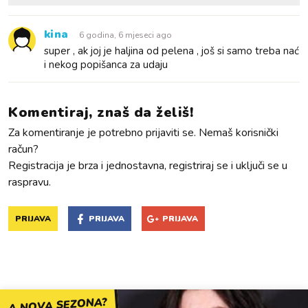
kina
6 godina, 6 mjeseci ago
super , ak joj je haljina od pelena , još si samo treba nać
i nekog popišanca za udaju
Komentiraj, znaš da želiš!
Za komentiranje je potrebno prijaviti se. Nemaš korisnički
račun?
Registracija je brza i jednostavna, registriraj se i uključi se u
raspravu.
PRIJAVA
PRIJAVA
PRIJAVA
A NOVA SEZONA?