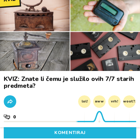
KVIZ: Znate li čemu je služilo ovih 7/7 starih
predmeta?
lol!
aww
vrh!
woot?!
0
KOMENTIRAJ