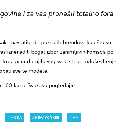
ovine i za vas pronašli totalno fora
kako navratite do poznatih brendova kao što su
as iznenaditi bogat izbor zanimljivih komada po
ali kroz ponudu njihovog web shopa oduševljenje
robati sve te modele.
o 100 kuna. Svakako pogledajte.
#
MODA
#
NEW YORKER
#
HM