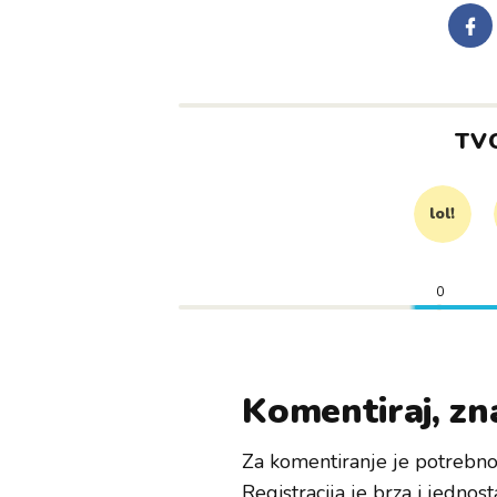
TV
lol!
0
Komentiraj, zna
Za komentiranje je potrebno 
Registracija je brza i jednost