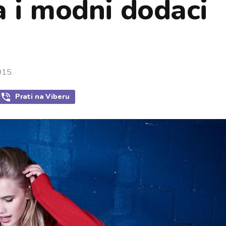
a i modni dodaci
015.
Prati
na Viberu