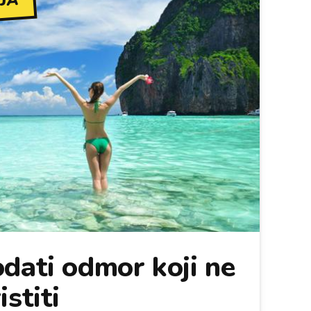
JA
dati odmor koji ne
stiti