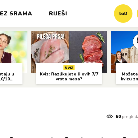
EZ SRAMA
RIJEŠI
lol!
KVIZ
staju u
Kviz: Razlikujete li ovih 7/7
Možete 
10/10
vrsta mesa?
kvizu z
50
pregled