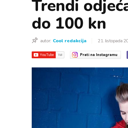
Trendi odjeć
do 100 kn
autor:
Cool redakcija
21. listopada 2
Prati
na Instagramu