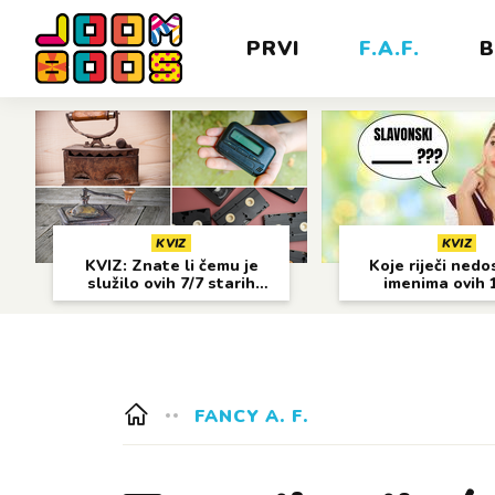
PRVI
F.A.F.
B
KVIZ
KVIZ
KVIZ: Znate li čemu je
Koje riječi nedo
služilo ovih 7/7 starih
imenima ovih 
predmeta?
gradova?
FANCY A. F.