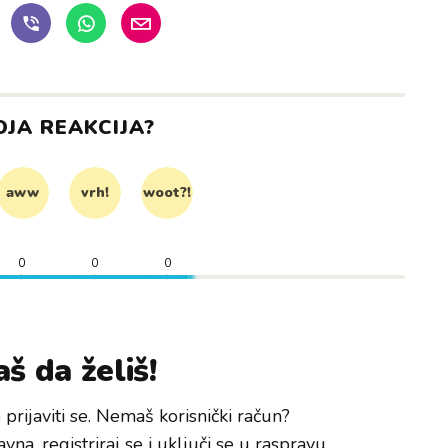
OJA REAKCIJA?
aww
vrh!
woot?!
0
0
0
š da želiš!
prijaviti se. Nemaš korisnički račun?
avna, registriraj se i uključi se u raspravu.