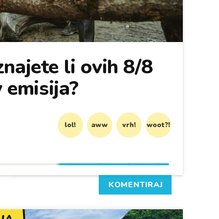
najete li ovih 8/8
y emisija?
lol!
aww
vrh!
woot?!
KOMENTIRAJ