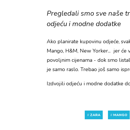
Pregledali smo sve naše trg
odjeću i modne dodatke
Ako planirate kupovinu odjeće, sva
Mango, H&M, New Yorker... jer će v
povoljnim cijenama - dok smo list
je samo raslo. Trebao još samo isp
Izdvojili odjeću i modne dodatke d
#
ZARA
#
MANGO