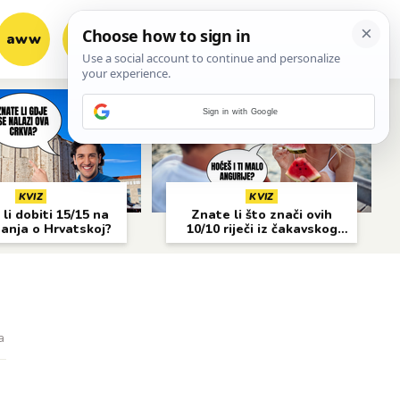
aww
vrh!
woot?!
Sign in with Google
KVIZ
KVIZ
li dobiti 15/15 na
Znate li što znači ovih
nanja o Hrvatskoj?
10/10 riječi iz čakavskog
narječja?
a