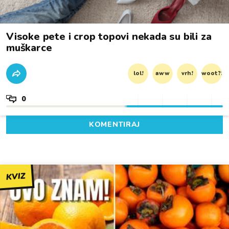
Visoke pete i crop topovi nekada su bili za
muškarce
lol!
aww
vrh!
woot?!
0
KOMENTIRAJ
KVIZ