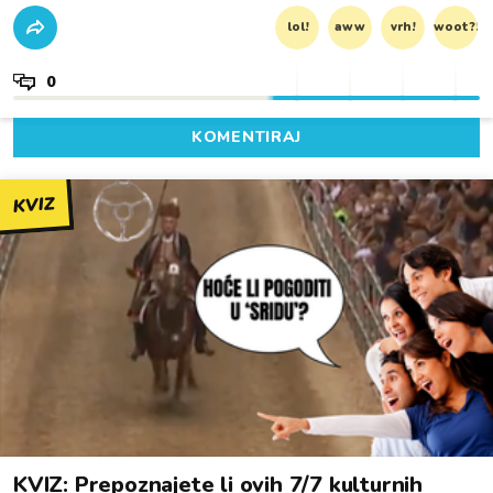
lol!
aww
vrh!
woot?!
0
KOMENTIRAJ
KVIZ
KVIZ: Prepoznajete li ovih 7/7 kulturnih