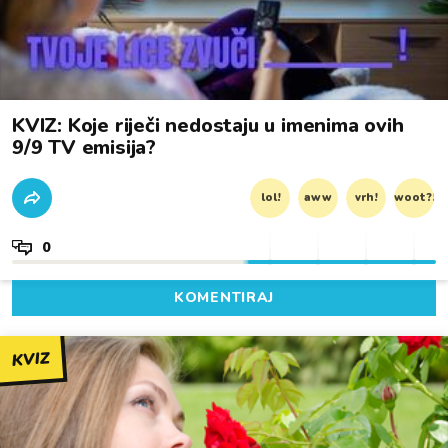
KVIZ: Koje riječi nedostaju u imenima ovih
9/9 TV emisija?
lol!
aww
vrh!
woot?!
0
KOMENTIRAJ
KVIZ