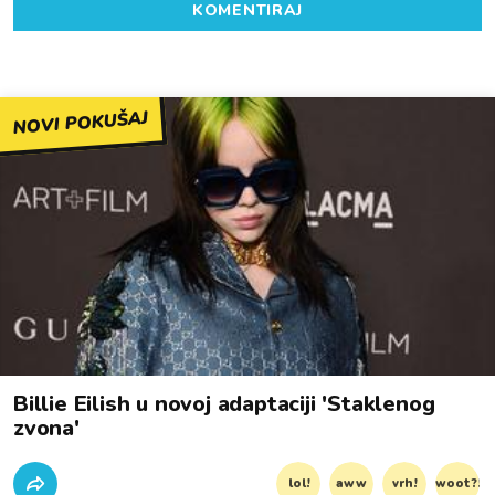
KOMENTIRAJ
NOVI POKUŠAJ
Billie Eilish u novoj adaptaciji 'Staklenog
zvona'
lol!
aww
vrh!
woot?!