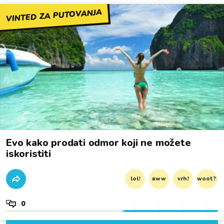
VINTED ZA PUTOVANJA
Evo kako prodati odmor koji ne možete
iskoristiti
lol!
aww
vrh!
woot?!
0