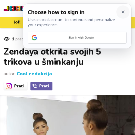
lol!
aww
vrh!
woot?!
1
pregleda
Sign in with Google
25. kolovoza 2016.
Zendaya otkrila svojih 5
trikova u šminkanju
autor:
Cool redakcija
Prati
Prati