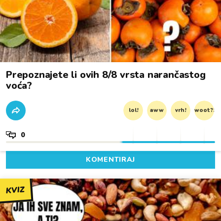
Prepoznajete li ovih 8/8 vrsta narančastog
voća?
lol!
aww
vrh!
woot?!
0
KOMENTIRAJ
KVIZ