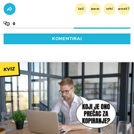
lol!
aww
vrh!
woot?!
0
KOMENTIRAJ
KVIZ