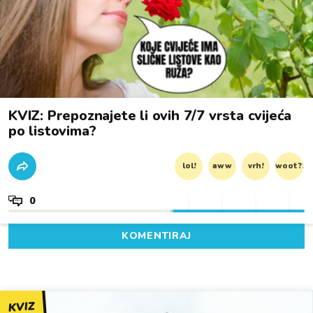
KVIZ: Prepoznajete li ovih 7/7 vrsta cvijeća
po listovima?
lol!
aww
vrh!
woot?!
0
KOMENTIRAJ
KVIZ