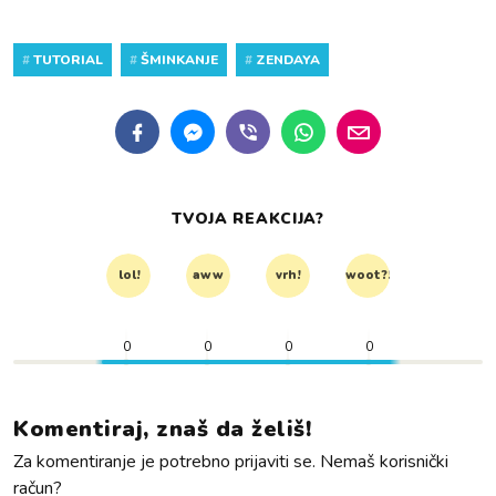
#
TUTORIAL
#
ŠMINKANJE
#
ZENDAYA
TVOJA REAKCIJA?
lol!
aww
vrh!
woot?!
0
0
0
0
Komentiraj, znaš da želiš!
Za komentiranje je potrebno prijaviti se. Nemaš korisnički
račun?