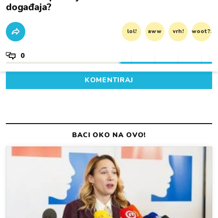
događaja?
lol!
aww
vrh!
woot?!
0
KOMENTIRAJ