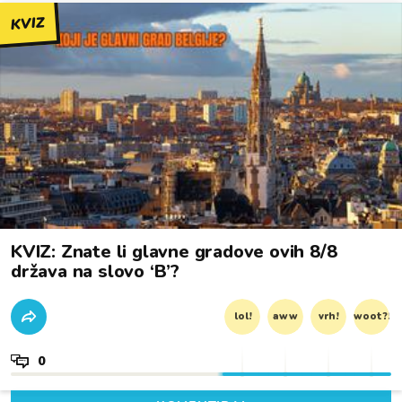
KVIZ
KVIZ: Znate li glavne gradove ovih 8/8
država na slovo ‘B’?
lol!
aww
vrh!
woot?!
0