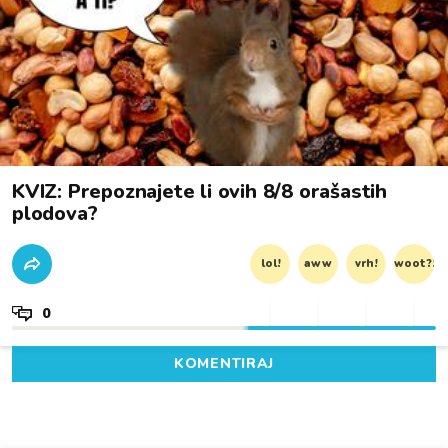
KVIZ: Prepoznajete li ovih 8/8 orašastih
plodova?
lol!
aww
vrh!
woot?!
0
KOMENTIRAJ