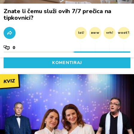
Znate li čemu služi ovih 7/7 prečica na
tipkovnici?
lol!
aww
vrh!
woot?!
0
KOMENTIRAJ
KVIZ