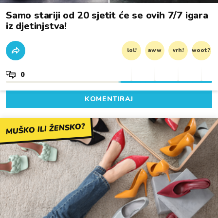
Samo stariji od 20 sjetit će se ovih 7/7 igara
iz djetinjstva!
lol!
aww
vrh!
woot?!
0
KOMENTIRAJ
MUŠKO ILI ŽENSKO?