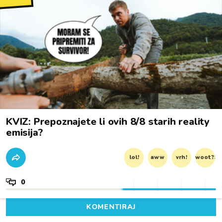
KVIZ: Prepoznajete li ovih 8/8 starih reality
emisija?
lol!
aww
vrh!
woot?!
0
KOMENTIRAJ