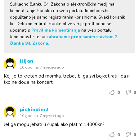
Sukladno članku 94. Zakona o elektroničkim medijima,
komentiranje članaka na web portalu Joomboos.hr
dopušteno je samo registriranim korisnicima. Svaki korisnik
koji želi komentirati članke obvezan je prethodno se
upoznati s
Pravilima komentiranja
na web portalu
Joomboos.hr te sa
zabranama propisanim stavkom 2.
članka 94. Zakona.
ilijan
10 godina, 7 mjeseci ago
Koji je to kreten od momka, trebali bi ga svi bojkotirati i da ni
tko ne dođe na koncert.
0
0
pickindim2
10 godina, 7 mjeseci ago
Jel ga mogu jebati u šupak ako platim 14000kn?
0
0