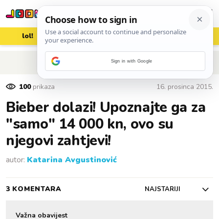
lol!
aww
vrh!
woot?!
POVRATAK NA ČLANAK
Sign in with Google
100
prikaza
16. prosinca 2015.
Bieber dolazi! Upoznajte ga za
"samo" 14 000 kn, ovo su
njegovi zahtjevi!
autor:
Katarina Avgustinović
3 KOMENTARA
NAJSTARIJI
Važna obavijest