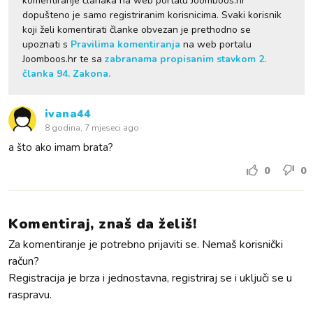
komentiranje članaka na web portalu Joomboos.hr
dopušteno je samo registriranim korisnicima. Svaki korisnik
koji želi komentirati članke obvezan je prethodno se
upoznati s
Pravilima komentiranja
na web portalu
Joomboos.hr te sa
zabranama propisanim stavkom 2.
članka 94. Zakona.
ivana44
8 godina, 7 mjeseci ago
a što ako imam brata?
0
0
Komentiraj, znaš da želiš!
Za komentiranje je potrebno prijaviti se. Nemaš korisnički
račun?
Registracija je brza i jednostavna, registriraj se i uključi se u
raspravu.