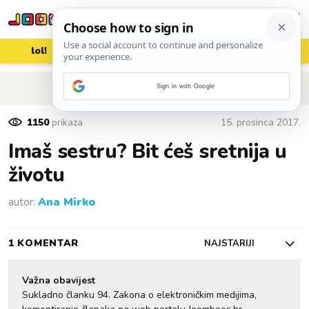
lol!
aww
vrh!
woot?!
POVRATAK NA ČLANAK
Sign in with Google
1150
prikaza
15. prosinca 2017.
Imaš sestru? Bit ćeš sretnija u
životu
autor:
Ana Mirko
1 KOMENTAR
NAJSTARIJI
Važna obavijest
Sukladno članku 94. Zakona o elektroničkim medijima,