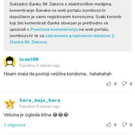
Sukladno članku 94. Zakona o elektroničkim medijima,
komentiranje članaka na web portalu Joomboos.hr
dopušteno je samo registriranim korisnicima. Svaki korisnik
koji želi komentirati članke obvezan je prethodno se
upoznati s
Pravilima komentiranja
na web portalu
Joomboos.hr te sa
zabranama propisanim stavkom 2.
članka 94. Zakona.
leoni98
8 godina, 5 mjeseci ago
Nisam znala da postoji veličina kondoma... hahahahah
0
0
Sara_koja_hara
8 godina, 5 mjeseci ago
Velicina je izgleda bitna 😂😂😂
2 odgovora
0
0