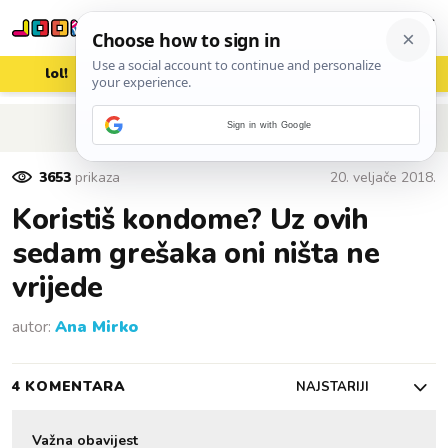
lol!
aww
vrh!
woot?!
POVRATAK NA ČLANAK
Sign in with Google
3653
prikaza
20. veljače 2018.
Koristiš kondome? Uz ovih
sedam grešaka oni ništa ne
vrijede
autor:
Ana Mirko
4 KOMENTARA
NAJSTARIJI
Važna obavijest