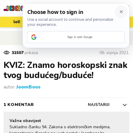
lol!
aww
vrh!
woot?!
POVRATAK NA ČLANAK
Sign in with Google
31507
prikaza
06. srpnja 2021.
KVIZ: Znamo horoskopski znak
tvog budućeg/buduće!
autor:
JoomBoos
1 KOMENTAR
NAJSTARIJI
Važna obavijest
Sukladno članku 94. Zakona o elektroničkim medijima,