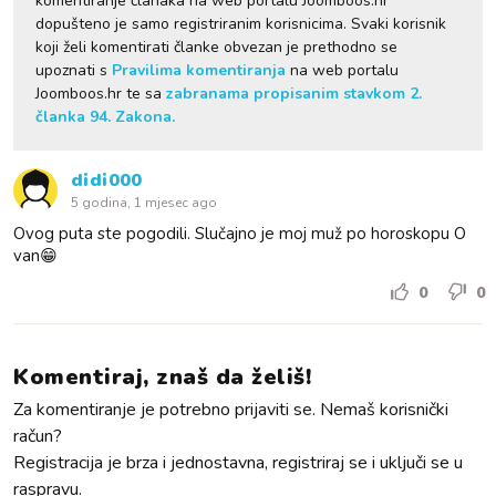
komentiranje članaka na web portalu Joomboos.hr
dopušteno je samo registriranim korisnicima. Svaki korisnik
koji želi komentirati članke obvezan je prethodno se
upoznati s
Pravilima komentiranja
na web portalu
Joomboos.hr te sa
zabranama propisanim stavkom 2.
članka 94. Zakona.
didi000
5 godina, 1 mjesec ago
Ovog puta ste pogodili. Slučajno je moj muž po horoskopu O
van😁
0
0
Komentiraj, znaš da želiš!
Za komentiranje je potrebno prijaviti se. Nemaš korisnički
račun?
Registracija je brza i jednostavna, registriraj se i uključi se u
raspravu.