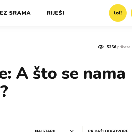
EZ SRAMA
RIJEŠI
lol!
5256
prikaza
e: A što se nama
?
NAJSTARIJI
PRIKAŽI ODGOVORE