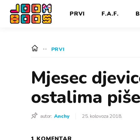
PRVI
F.A.F.
B
PRVI
Mjesec djevic
ostalima piše
autor:
Anchy
25. kolovoza 2018.
1 KOMENTAR