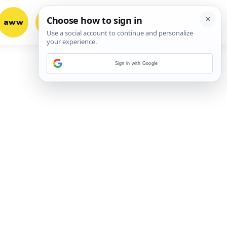
aww
vrh!
woot?!
Sign in with Google