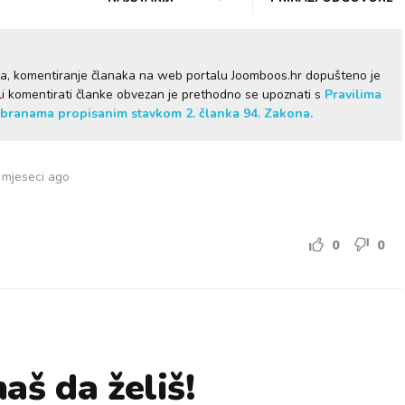
ma, komentiranje članaka na web portalu Joomboos.hr dopušteno je
želi komentirati članke obvezan je prethodno se upoznati s
Pravilima
branama propisanim stavkom 2. članka 94. Zakona.
 mjeseci ago
0
0
aš da želiš!