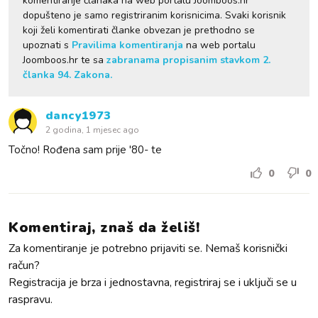
komentiranje članaka na web portalu Joomboos.hr
dopušteno je samo registriranim korisnicima. Svaki korisnik
koji želi komentirati članke obvezan je prethodno se
upoznati s
Pravilima komentiranja
na web portalu
Joomboos.hr te sa
zabranama propisanim stavkom 2.
članka 94. Zakona.
dancy1973
2 godina, 1 mjesec ago
Točno! Rođena sam prije '80- te
0
0
Komentiraj, znaš da želiš!
Za komentiranje je potrebno prijaviti se. Nemaš korisnički
račun?
Registracija je brza i jednostavna, registriraj se i uključi se u
raspravu.