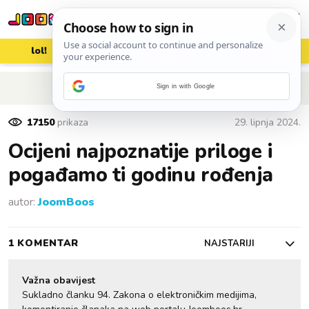
lol!
aww
vrh!
woot?!
POVRATAK NA ČLANAK
Sign in with Google
17150
prikaza
29. lipnja 2024.
Ocijeni najpoznatije priloge i
pogađamo ti godinu rođenja
autor:
JoomBoos
1 KOMENTAR
NAJSTARIJI
Važna obavijest
Sukladno članku 94. Zakona o elektroničkim medijima,